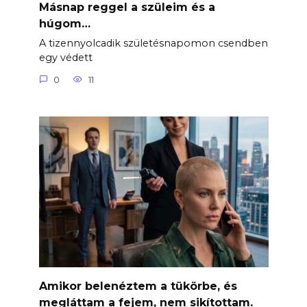
Másnap reggel a szüleim és a
húgom…
A tizennyolcadik születésnapomon csendben
egy védett
0
11
Amikor belenéztem a tükörbe, és
megláttam a fejem, nem sikítottam.