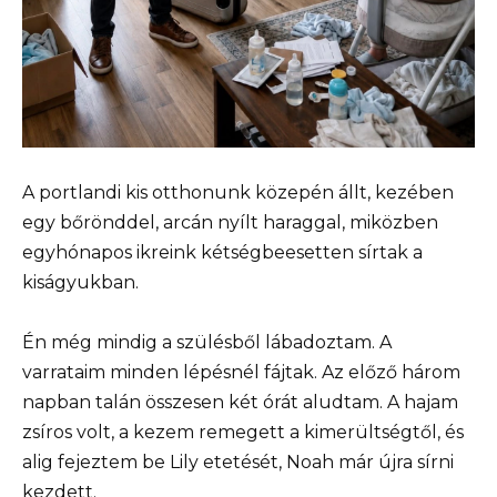
A portlandi kis otthonunk közepén állt, kezében
egy bőrönddel, arcán nyílt haraggal, miközben
egyhónapos ikreink kétségbeesetten sírtak a
kiságyukban.
Én még mindig a szülésből lábadoztam. A
varrataim minden lépésnél fájtak. Az előző három
napban talán összesen két órát aludtam. A hajam
zsíros volt, a kezem remegett a kimerültségtől, és
alig fejeztem be Lily etetését, Noah már újra sírni
kezdett.