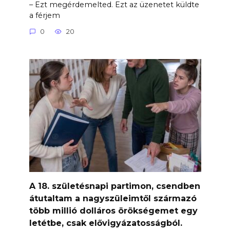
– Ezt megérdemelted. Ezt az üzenetet küldte
a férjem
0
20
A 18. születésnapi partimon, csendben
átutaltam a nagyszüleimtől származó
több millió dolláros örökségemet egy
letétbe, csak elővigyázatosságból.