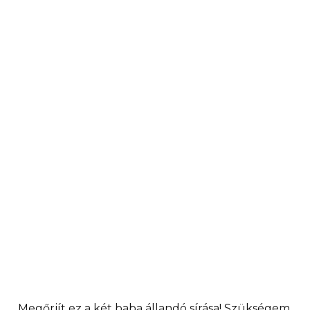
„Megőrjít ez a két baba állandó sírása! Szükségem