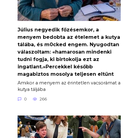
Július negyedik főzésemkor, a
menyem bedobta az ételemet a kutya
tálába, és m0cked engem. Nyugodtan
válaszoltam: «hamarosan mindenki
tudni fogja, ki birtokolja ezt az
ingatlant.»Percekkel később
magabiztos mosolya teljesen eltűnt
Amikor a menyem az érintetlen vacsorámat a
kutya táljába
0
266