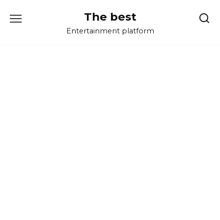
Перейти
The best
к
содержанию
Entertainment platform