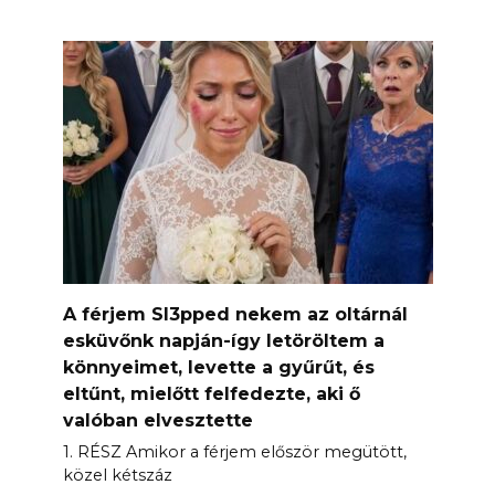
A férjem Sl3pped nekem az oltárnál
esküvőnk napján-így letöröltem a
könnyeimet, levette a gyűrűt, és
eltűnt, mielőtt felfedezte, aki ő
valóban elvesztette
1. RÉSZ Amikor a férjem először megütött,
közel kétszáz