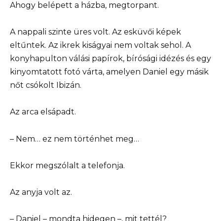
Ahogy belépett a házba, megtorpant.
A nappali szinte üres volt. Az esküvői képek
eltűntek. Az ikrek kiságyai nem voltak sehol. A
konyhapulton válási papírok, bírósági idézés és egy
kinyomtatott fotó várta, amelyen Daniel egy másik
nőt csókolt Ibizán.
Az arca elsápadt.
– Nem… ez nem történhet meg…
Ekkor megszólalt a telefonja.
Az anyja volt az.
– Daniel – mondta hidegen –, mit tettél?