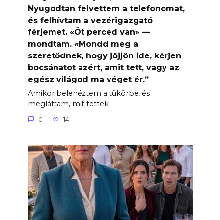
Nyugodtan felvettem a telefonomat,
és felhívtam a vezérigazgató
férjemet. «Öt perced van» —
mondtam. «Mondd meg a
szeretődnek, hogy jöjjön ide, kérjen
bocsánatot azért, amit tett, vagy az
egész világod ma véget ér.”
Amikor belenéztem a tükörbe, és
megláttam, mit tettek
0
14