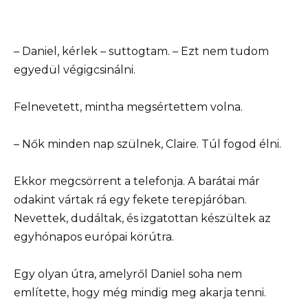
– Daniel, kérlek – suttogtam. – Ezt nem tudom
egyedül végigcsinálni.
Felnevetett, mintha megsértettem volna.
– Nők minden nap szülnek, Claire. Túl fogod élni.
Ekkor megcsörrent a telefonja. A barátai már
odakint vártak rá egy fekete terepjáróban.
Nevettek, dudáltak, és izgatottan készültek az
egyhónapos európai körútra.
Egy olyan útra, amelyről Daniel soha nem
említette, hogy még mindig meg akarja tenni.