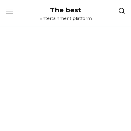
Перейти
The best
к
содержанию
Entertainment platform