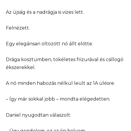
Az újság és a nadrágja is vizes lett.
Felnézett.
Egy elegánsan öltözött nő állt előtte.
Drága kosztümben, tökéletes frizurával és csillogó
ékszerekkel.
A nő minden habozás nélkül leült az 1A ülésre.
– Így már sokkal jobb – mondta elégedetten.
Daniel nyugodtan válaszolt:
– Úgy gondolom, ez az én helyem.