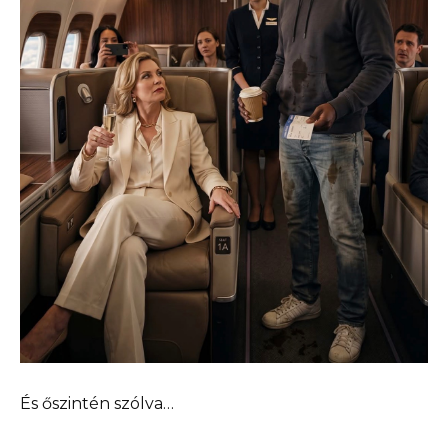
És őszintén szólva…