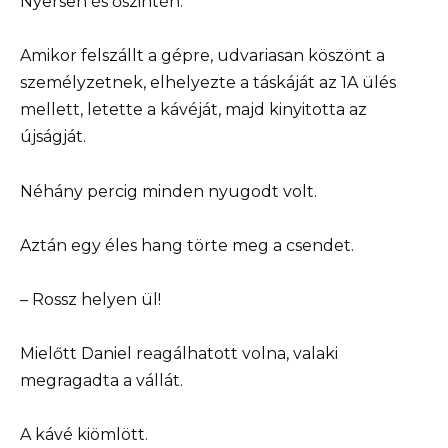
Nyersen és őszintén.
Amikor felszállt a gépre, udvariasan köszönt a
személyzetnek, elhelyezte a táskáját az 1A ülés
mellett, letette a kávéját, majd kinyitotta az
újságját.
Néhány percig minden nyugodt volt.
Aztán egy éles hang törte meg a csendet.
– Rossz helyen ül!
Mielőtt Daniel reagálhatott volna, valaki
megragadta a vállát.
A kávé kiömlött.