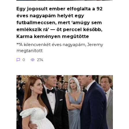
Egy jogosult ember elfoglalta a 92
éves nagyapám helyét egy
futballmeccsen, mert ‘amúgy sem
emlékszik rá’ — öt perccel később,
Karma keményen megütötte
**A kilencvenkét éves nagyapám, Jeremy
megtanított
0
274