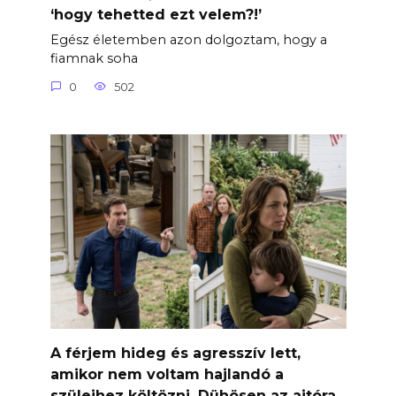
‘hogy tehetted ezt velem?!’
Egész életemben azon dolgoztam, hogy a
fiamnak soha
0
502
A férjem hideg és agresszív lett,
amikor nem voltam hajlandó a
szüleihez költözni. Dühösen az ajtóra