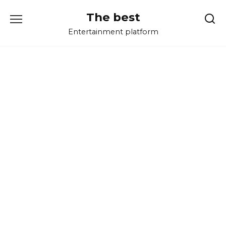
Перейти
The best
к
содержанию
Entertainment platform