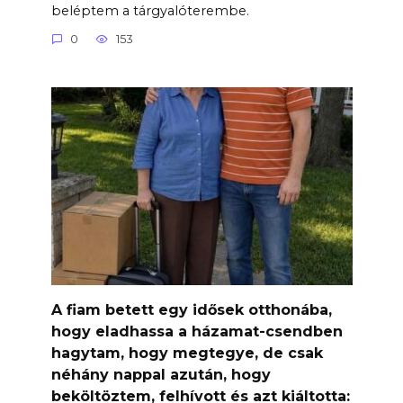
beléptem a tárgyalóterembe.
0
153
A fiam betett egy idősek otthonába,
hogy eladhassa a házamat-csendben
hagytam, hogy megtegye, de csak
néhány nappal azután, hogy
beköltöztem, felhívott és azt kiáltotta: