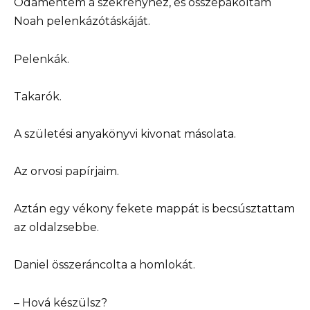
Odamentem a szekrényhez, és összepakoltam
Noah pelenkázótáskáját.
Pelenkák.
Takarók.
A születési anyakönyvi kivonat másolata.
Az orvosi papírjaim.
Aztán egy vékony fekete mappát is becsúsztattam
az oldalzsebbe.
Daniel összeráncolta a homlokát.
– Hová készülsz?