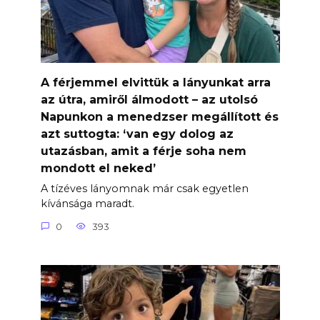
A férjemmel elvittük a lányunkat arra
az útra, amiről álmodott – az utolsó
Napunkon a menedzser megállított és
azt suttogta: ‘van egy dolog az
utazásban, amit a férje soha nem
mondott el neked’
A tízéves lányomnak már csak egyetlen
kívánsága maradt.
0
393