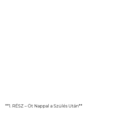
**1. RÉSZ – Öt Nappal a Szülés Után**