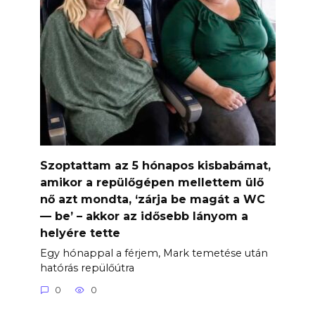
Szoptattam az 5 hónapos kisbabámat,
amikor a repülőgépen mellettem ülő
nő azt mondta, ‘zárja be magát a WC
— be’ – akkor az idősebb lányom a
helyére tette
Egy hónappal a férjem, Mark temetése után
hatórás repülőútra
0
0