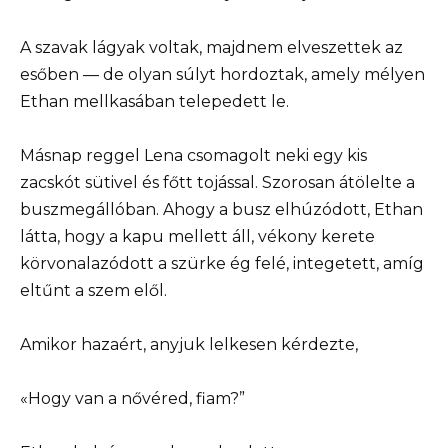
A szavak lágyak voltak, majdnem elveszettek az
esőben — de olyan súlyt hordoztak, amely mélyen
Ethan mellkasában telepedett le.
Másnap reggel Lena csomagolt neki egy kis
zacskót sütivel és főtt tojással. Szorosan átölelte a
buszmegállóban. Ahogy a busz elhúzódott, Ethan
látta, hogy a kapu mellett áll, vékony kerete
körvonalazódott a szürke ég felé, integetett, amíg
eltűnt a szem elől.
Amikor hazaért, anyjuk lelkesen kérdezte,
«Hogy van a nővéred, fiam?”