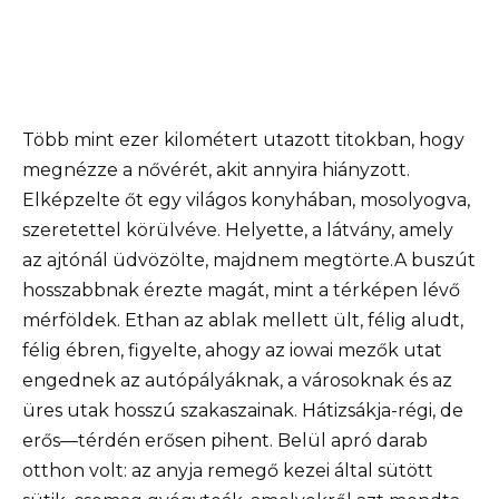
Több mint ezer kilométert utazott titokban, hogy
megnézze a nővérét, akit annyira hiányzott.
Elképzelte őt egy világos konyhában, mosolyogva,
szeretettel körülvéve. Helyette, a látvány, amely
az ajtónál üdvözölte, majdnem megtörte.A buszút
hosszabbnak érezte magát, mint a térképen lévő
mérföldek. Ethan az ablak mellett ült, félig aludt,
félig ébren, figyelte, ahogy az iowai mezők utat
engednek az autópályáknak, a városoknak és az
üres utak hosszú szakaszainak. Hátizsákja-régi, de
erős—térdén erősen pihent. Belül apró darab
otthon volt: az anyja remegő kezei által sütött