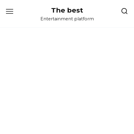
Перейти
The best
к
содержанию
Entertainment platform