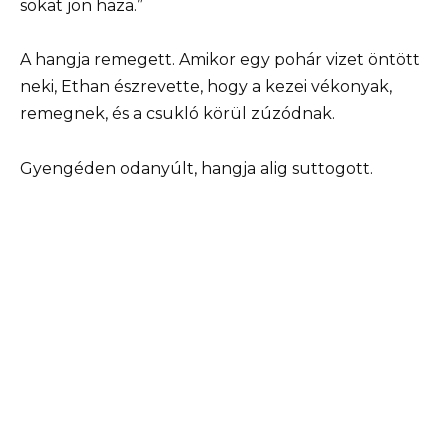
sokat jön haza.”
A hangja remegett. Amikor egy pohár vizet öntött
neki, Ethan észrevette, hogy a kezei vékonyak,
remegnek, és a csukló körül zúzódnak.
Gyengéden odanyúlt, hangja alig suttogott.