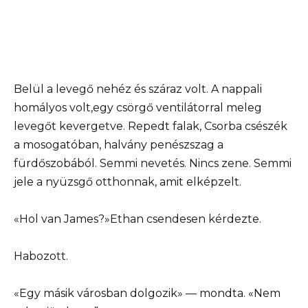
Belül a levegő nehéz és száraz volt. A nappali
homályos volt,egy csörgő ventilátorral meleg
levegőt kevergetve. Repedt falak, Csorba csészék
a mosogatóban, halvány penészszag a
fürdőszobából. Semmi nevetés. Nincs zene. Semmi
jele a nyüzsgő otthonnak, amit elképzelt.
«Hol van James?»Ethan csendesen kérdezte.
Habozott.
«Egy másik városban dolgozik» — mondta. «Nem