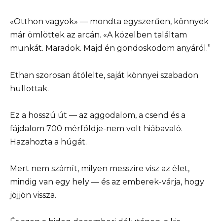
«Otthon vagyok» — mondta egyszerűen, könnyek
már ömlöttek az arcán. «A közelben találtam
munkát. Maradok. Majd én gondoskodom anyáról.”
Ethan szorosan átölelte, saját könnyei szabadon
hullottak.
Ez a hosszú út — az aggodalom, a csend és a
fájdalom 700 mérföldje-nem volt hiábavaló.
Hazahozta a húgát.
Mert nem számít, milyen messzire visz az élet,
mindig van egy hely — és az emberek-várja, hogy
jöjjön vissza.