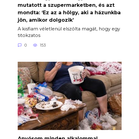
mutatott a szupermarketben, és azt
mondta: ‘Ez az a hölgy, aki a házunkba
jön, amikor dolgozik’
A kisfiam véletlenül elszólta magát, hogy egy
titokzatos
0
153
Anyósom minden alkalommal