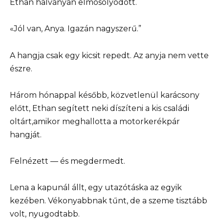
Ethan halványan elmosolyodott.
«Jól van, Anya. Igazán nagyszerű.”
A hangja csak egy kicsit repedt. Az anyja nem vette
észre.
Három hónappal később, közvetlenül karácsony
előtt, Ethan segített neki díszíteni a kis családi
oltárt,amikor meghallotta a motorkerékpár
hangját.
Felnézett — és megdermedt.
Lena a kapunál állt, egy utazótáska az egyik
kezében. Vékonyabbnak tűnt, de a szeme tisztább
volt, nyugodtabb.