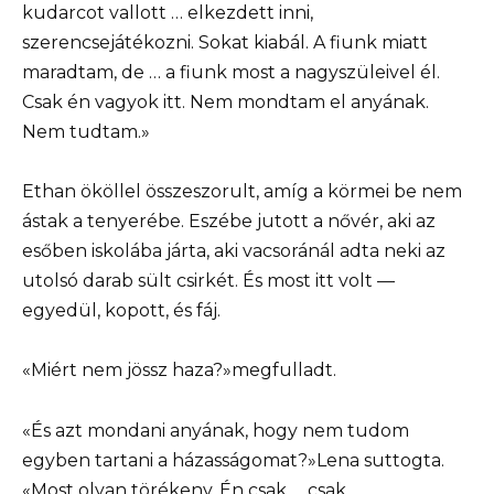
kudarcot vallott … elkezdett inni,
szerencsejátékozni. Sokat kiabál. A fiunk miatt
maradtam, de … a fiunk most a nagyszüleivel él.
Csak én vagyok itt. Nem mondtam el anyának.
Nem tudtam.»
Ethan ököllel összeszorult, amíg a körmei be nem
ástak a tenyerébe. Eszébe jutott a nővér, aki az
esőben iskolába járta, aki vacsoránál adta neki az
utolsó darab sült csirkét. És most itt volt —
egyedül, kopott, és fáj.
«Miért nem jössz haza?»megfulladt.
«És azt mondani anyának, hogy nem tudom
egyben tartani a házasságomat?»Lena suttogta.
«Most olyan törékeny. Én csak … csak