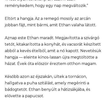
reménykedem, hogy egy nap megváltozik.”
Eltört a hangja. Az a remegő mosoly az arcán
jobban fájt, mint bármi, amit Ethan valaha látott.
Aznap este Ethan maradt. Megjavította a szivárgó
tetőt, kitakarította a konyhát, és vacsorát készített
abból a kevés ételből, amit a nő kapott. Nevetésük
hangja — eleinte kínos-lassan újra megtöltötte a
házat. Évek óta először éreztem otthon magam.
Később azon az éjszakán, ültek a tornácon,
hallgatva a puha szitálást, amely megérinti a
bádogtetőt. Ethan benyúlt a hátizsákjába, és
elővette a papucsot.