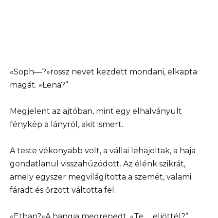
«Soph—?»rossz nevet kezdett mondani, elkapta
magát. «Lena?”
Megjelent az ajtóban, mint egy elhalványult
fénykép a lányról, akit ismert.
A teste vékonyabb volt, a vállai lehajoltak, a haja
gondatlanul visszahúzódott. Az élénk szikrát,
amely egyszer megvilágította a szemét, valami
fáradt és őrzött váltotta fel.
«Ethan?»A hangja megrepedt. «Te … eljöttél?”