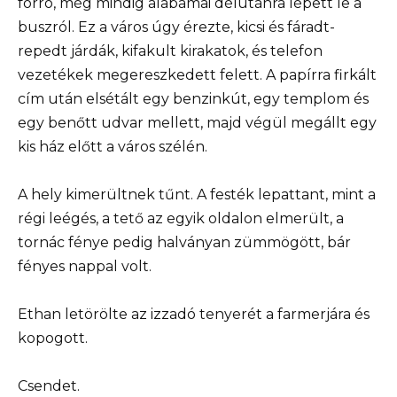
forró, még mindig alabamai délutánra lépett le a
buszról. Ez a város úgy érezte, kicsi és fáradt-
repedt járdák, kifakult kirakatok, és telefon
vezetékek megereszkedett felett. A papírra firkált
cím után elsétált egy benzinkút, egy templom és
egy benőtt udvar mellett, majd végül megállt egy
kis ház előtt a város szélén.
A hely kimerültnek tűnt. A festék lepattant, mint a
régi leégés, a tető az egyik oldalon elmerült, a
tornác fénye pedig halványan zümmögött, bár
fényes nappal volt.
Ethan letörölte az izzadó tenyerét a farmerjára és
kopogott.
Csendet.