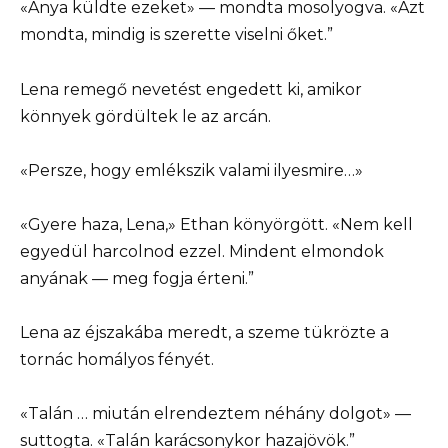
«Anya küldte ezeket» — mondta mosolyogva. «Azt
mondta, mindig is szerette viselni őket.”
Lena remegő nevetést engedett ki, amikor
könnyek gördültek le az arcán.
«Persze, hogy emlékszik valami ilyesmire…»
«Gyere haza, Lena,» Ethan könyörgött. «Nem kell
egyedül harcolnod ezzel. Mindent elmondok
anyának — meg fogja érteni.”
Lena az éjszakába meredt, a szeme tükrözte a
tornác homályos fényét.
«Talán … miután elrendeztem néhány dolgot» —
suttogta. «Talán karácsonykor hazajövök.”