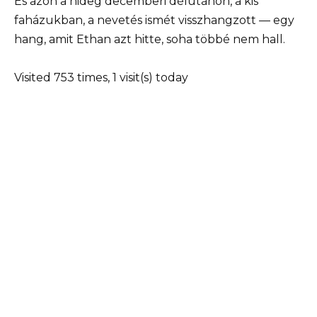
És azon a hideg decemberi délutánon, a kis
faházukban, a nevetés ismét visszhangzott — egy
hang, amit Ethan azt hitte, soha többé nem hall.
Visited 753 times, 1 visit(s) today