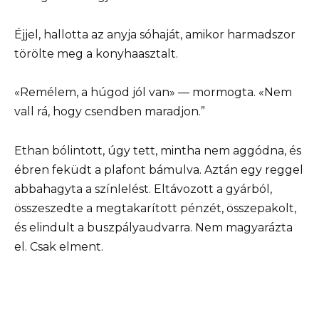
Éjjel, hallotta az anyja sóhaját, amikor harmadszor
törölte meg a konyhaasztalt.
«Remélem, a húgod jól van» — mormogta. «Nem
vall rá, hogy csendben maradjon.”
Ethan bólintott, úgy tett, mintha nem aggódna, és
ébren feküdt a plafont bámulva. Aztán egy reggel
abbahagyta a színlelést. Eltávozott a gyárból,
összeszedte a megtakarított pénzét, összepakolt,
és elindult a buszpályaudvarra. Nem magyarázta
el. Csak elment.