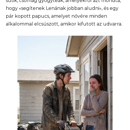
sütik, csomag gyógyteák, amelyekről azt mondta,
hogy «segítenek Lenának jobban aludni», és egy
pár kopott papucs, amelyet nővére minden
alkalommal elcsúszott, amikor kifutott az udvarra.