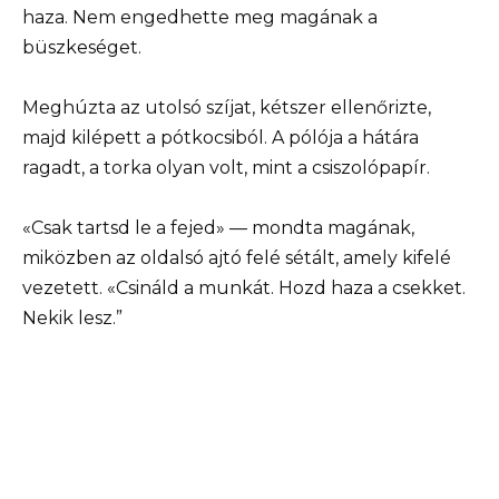
haza. Nem engedhette meg magának a
büszkeséget.
Meghúzta az utolsó szíjat, kétszer ellenőrizte,
majd kilépett a pótkocsiból. A pólója a hátára
ragadt, a torka olyan volt, mint a csiszolópapír.
«Csak tartsd le a fejed» — mondta magának,
miközben az oldalsó ajtó felé sétált, amely kifelé
vezetett. «Csináld a munkát. Hozd haza a csekket.
Nekik lesz.”