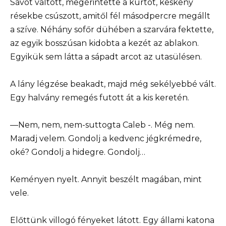
Sávot váltott, megérintette a kürtöt, keskeny
résekbe csúszott, amitől fél másodpercre megállt
a szíve. Néhány sofőr dühében a szarvára fektette,
az egyik bosszúsan kidobta a kezét az ablakon.
Egyikük sem látta a sápadt arcot az utasülésen.
A lány légzése beakadt, majd még sekélyebbé vált.
Egy halvány remegés futott át a kis keretén.
—Nem, nem, nem-suttogta Caleb -. Még nem.
Maradj velem. Gondolj a kedvenc jégkrémedre,
oké? Gondolj a hidegre. Gondolj…
Keményen nyelt. Annyit beszélt magában, mint
vele.
Előttünk villogó fényeket látott. Egy állami katona