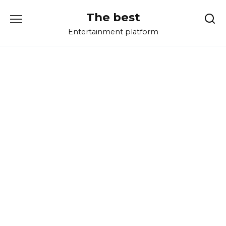
Перейти
The best
к
содержанию
Entertainment platform