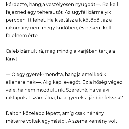
kérdezte, hangja veszélyesen nyugodt—. Be kell
fejezned egy teherautót. Az ügyfél bármelyik
percben itt lehet. Ha kisétálsz a kikötőből, az a
rakomány nem megy ki időben, és nekem kell
felelnem érte.
Caleb bámult rá, még mindig a karjában tartja a
lányt.
— Ő egy gyerek-mondta, hangja emelkedik
ellenére neki—. Alig kap levegőt. Ez a hőség végez
vele, ha nem mozdulunk. Szeretné, ha valaki
raklapokat számlálna, ha a gyerek a járdán fekszik?
Dalton közelebb lépett, amíg csak néhány
méterre voltak egymástól. A szeme kemény volt.