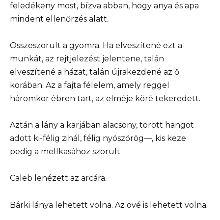
feledékeny most, bízva abban, hogy anya és apa
mindent ellenőrzés alatt.
Összeszorult a gyomra. Ha elveszítené ezt a
munkát, az rejtjelezést jelentene, talán
elveszítené a házat, talán újrakezdené az ő
korában. Az a fajta félelem, amely reggel
háromkor ébren tart, az elméje köré tekeredett.
Aztán a lány a karjában alacsony, törött hangot
adott ki-félig zihál, félig nyöszörög—, kis keze
pedig a mellkasához szorult.
Caleb lenézett az arcára.
Bárki lánya lehetett volna. Az övé is lehetett volna.