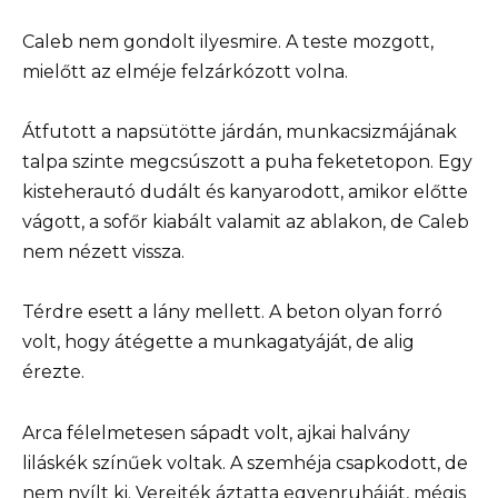
Caleb nem gondolt ilyesmire. A teste mozgott,
mielőtt az elméje felzárkózott volna.
Átfutott a napsütötte járdán, munkacsizmájának
talpa szinte megcsúszott a puha feketetopon. Egy
kisteherautó dudált és kanyarodott, amikor előtte
vágott, a sofőr kiabált valamit az ablakon, de Caleb
nem nézett vissza.
Térdre esett a lány mellett. A beton olyan forró
volt, hogy átégette a munkagatyáját, de alig
érezte.
Arca félelmetesen sápadt volt, ajkai halvány
liláskék színűek voltak. A szemhéja csapkodott, de
nem nyílt ki. Verejték áztatta egyenruháját, mégis