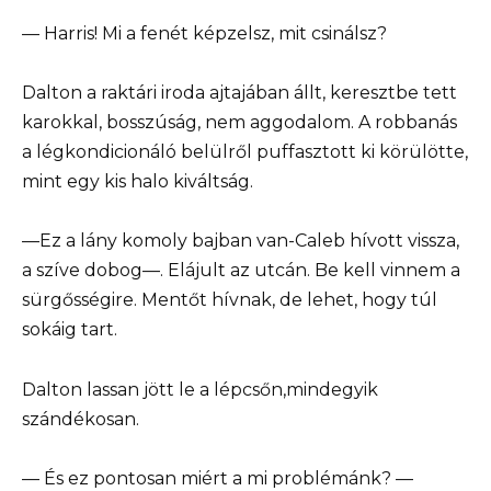
— Harris! Mi a fenét képzelsz, mit csinálsz?
Dalton a raktári iroda ajtajában állt, keresztbe tett
karokkal, bosszúság, nem aggodalom. A robbanás
a légkondicionáló belülről puffasztott ki körülötte,
mint egy kis halo kiváltság.
—Ez a lány komoly bajban van-Caleb hívott vissza,
a szíve dobog—. Elájult az utcán. Be kell vinnem a
sürgősségire. Mentőt hívnak, de lehet, hogy túl
sokáig tart.
Dalton lassan jött le a lépcsőn,mindegyik
szándékosan.
— És ez pontosan miért a mi problémánk? —