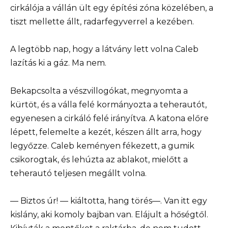
cirkálója a vállán ült egy építési zóna közelében, a
tiszt mellette állt, radarfegyverrel a kezében.
A legtöbb nap, hogy a látvány lett volna Caleb
lazítás ki a gáz. Ma nem.
Bekapcsolta a vészvillogókat, megnyomta a
kürtöt, és a válla felé kormányozta a teherautót,
egyenesen a cirkáló felé irányítva. A katona előre
lépett, felemelte a kezét, készen állt arra, hogy
legyőzze. Caleb keményen fékezett, a gumik
csikorogtak, és lehúzta az ablakot, mielőtt a
teherautó teljesen megállt volna.
— Biztos úr! — kiáltotta, hang törés—. Van itt egy
kislány, aki komoly bajban van. Elájult a hőségtől.