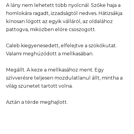
A lány nem lehetett több nyolcnál. Szőke haja a
homlokára ragadt, izzadságtól nedves. Hátizsákja
kínosan lógott az egyik válláról, az oldalához
pattogva, miközben előre csoszogott.
Caleb kiegyenesedett, elfelejtve a szökőkutat.
Valami meghúzódott a mellkasában.
Megállt. A keze a mellkasához ment. Egy
szívverésre teljesen mozdulatlanul állt, mintha a
világ szünetet tartott volna.
Aztán a térde meghajlott.