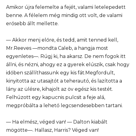
Amikor újra felemelte a fejét, valami letelepedett
benne. A félelem még mindig ott volt, de valami
erősebb állt mellette.
— Akkor menj előre, és tedd, amit tenned kell,
Mr.Reeves —mondta Caleb, a hangja most
egyenletes—. Rúgj ki, ha akarsz. De nem fogok itt
állni, és nézni, ahogy ez a gyerek elúszik, csak hogy
időben szállíthassunk egy kis fát.Megfordult,
kinyitotta az utasajtót a teherautó, és lazította a
lány az ülésre, kihajolt az öv egész kis testét.
Felhúzott egy kapucnis pulcsit a feje alá,
megpróbálta a lehető legcsendesebben tartani.
— Ha elmész, véged van! — Dalton kiabált
mögötte—. Hallasz, Harris? Véged van!