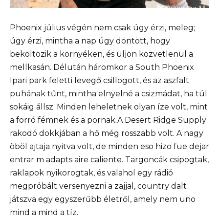
Phoenix július végén nem csak úgy érzi, meleg;
úgy érzi, mintha a nap úgy döntött, hogy
beköltözik a környéken, és üljön közvetlenül a
mellkasán. Délután háromkor a South Phoenix
Ipari park feletti levegő csillogott, és az aszfalt
puhának tűnt, mintha elnyelné a csizmádat, ha túl
sokáig állsz. Minden leheletnek olyan íze volt, mint
a forró fémnek és a pornak.A Desert Ridge Supply
rakodó dokkjában a hő még rosszabb volt. A nagy
öböl ajtaja nyitva volt, de minden eso hizo fue dejar
entrar m adapts aire caliente. Targoncák csipogtak,
raklapok nyikorogtak, és valahol egy rádió
megpróbált versenyezni a zajjal, country dalt
játszva egy egyszerűbb életről, amely nem uno
mind a mind a tíz.