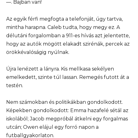
—. Bajban van!
Az egyik férfi megfogta a telefonját, úgy tartva,
mintha harapna. Caleb tudta, hogy megy ez. A
délutáni forgalomban a 911-es hívás azt jelentette,
hogy az autók mögött elakadt szirénák, percek az
örökkévalóságig nyúlnak.
Újra lenézett a lányra. Kis mellkasa sekélyen
emelkedett, szinte túl lassan. Remegés futott át a
testén.
Nem számokban és politikákban gondolkodott.
Képekben gondolkodott: Emma hazafelé sétál az
iskolából; Jacob megpróbál átkelni egy forgalmas
utcán; Owen elájul egy forró napon a
futballgyakorlaton.