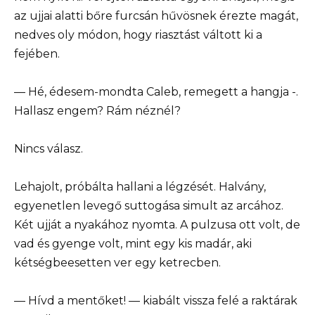
az ujjai alatti bőre furcsán hűvösnek érezte magát,
nedves oly módon, hogy riasztást váltott ki a
fejében.
— Hé, édesem-mondta Caleb, remegett a hangja -.
Hallasz engem? Rám néznél?
Nincs válasz.
Lehajolt, próbálta hallani a légzését. Halvány,
egyenetlen levegő suttogása simult az arcához.
Két ujját a nyakához nyomta. A pulzusa ott volt, de
vad és gyenge volt, mint egy kis madár, aki
kétségbeesetten ver egy ketrecben.
— Hívd a mentőket! — kiabált vissza felé a raktárak