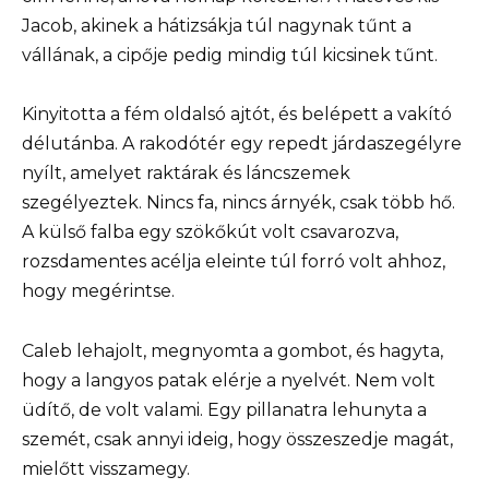
Jacob, akinek a hátizsákja túl nagynak tűnt a
vállának, a cipője pedig mindig túl kicsinek tűnt.
Kinyitotta a fém oldalsó ajtót, és belépett a vakító
délutánba. A rakodótér egy repedt járdaszegélyre
nyílt, amelyet raktárak és láncszemek
szegélyeztek. Nincs fa, nincs árnyék, csak több hő.
A külső falba egy szökőkút volt csavarozva,
rozsdamentes acélja eleinte túl forró volt ahhoz,
hogy megérintse.
Caleb lehajolt, megnyomta a gombot, és hagyta,
hogy a langyos patak elérje a nyelvét. Nem volt
üdítő, de volt valami. Egy pillanatra lehunyta a
szemét, csak annyi ideig, hogy összeszedje magát,
mielőtt visszamegy.