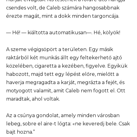
csendes volt, de Caleb számára hangosabbnak
érezte magát, mint a dokk minden targoncája.
— Hé! — kiáltotta automatikusan—. Hé, kölyök!
A szeme végigsöpört a területen. Egy másik
raktárból két munkás állt egy feltekerhető ajtó
közelében, cigaretta a kezében, figyelve. Egyikük
habozott, majd tett egy lépést előre, mielőtt a
haverja megragadta a karját, megrázta a fejét, és
motyogott valamit, amit Caleb nem fogott el. Ott
maradtak, ahol voltak.
Az a csúnya gondolat, amely minden városban
lebeg, sobre el aire-t lógta: «ne keveredj bele. Csak
bajt hozna.”