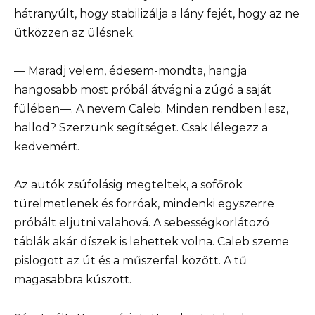
hátranyúlt, hogy stabilizálja a lány fejét, hogy az ne
ütközzen az ülésnek.
— Maradj velem, édesem-mondta, hangja
hangosabb most próbál átvágni a zúgó a saját
fülében—. A nevem Caleb. Minden rendben lesz,
hallod? Szerzünk segítséget. Csak lélegezz a
kedvemért.
Az autók zsúfolásig megteltek, a sofőrök
türelmetlenek és forróak, mindenki egyszerre
próbált eljutni valahová. A sebességkorlátozó
táblák akár díszek is lehettek volna. Caleb szeme
pislogott az út és a műszerfal között. A tű
magasabbra kúszott.