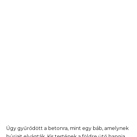
Úgy gyűrődött a betonra, mint egy báb, amelynek
húrjait elvágták. Kis testének a földre ütő hangja