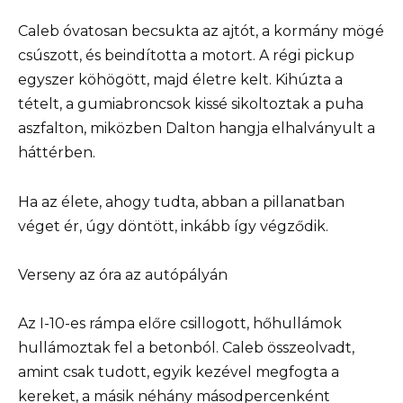
Caleb óvatosan becsukta az ajtót, a kormány mögé
csúszott, és beindította a motort. A régi pickup
egyszer köhögött, majd életre kelt. Kihúzta a
tételt, a gumiabroncsok kissé sikoltoztak a puha
aszfalton, miközben Dalton hangja elhalványult a
háttérben.
Ha az élete, ahogy tudta, abban a pillanatban
véget ér, úgy döntött, inkább így végződik.
Verseny az óra az autópályán
Az I-10-es rámpa előre csillogott, hőhullámok
hullámoztak fel a betonból. Caleb összeolvadt,
amint csak tudott, egyik kezével megfogta a
kereket, a másik néhány másodpercenként