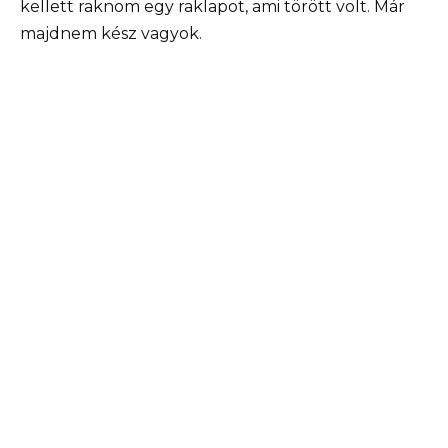
kellett raknom egy raklapot, ami törött volt. Már
majdnem kész vagyok.