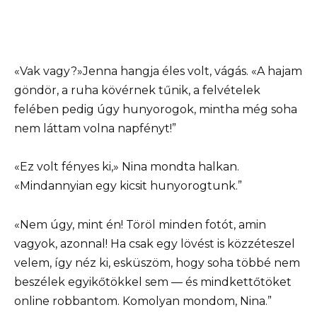
«Vak vagy?»Jenna hangja éles volt, vágás. «A hajam
göndör, a ruha kövérnek tűnik, a felvételek
felében pedig úgy hunyorogok, mintha még soha
nem láttam volna napfényt!”
«Ez volt fényes ki,» Nina mondta halkan.
«Mindannyian egy kicsit hunyorogtunk.”
«Nem úgy, mint én! Töröl minden fotót, amin
vagyok, azonnal! Ha csak egy lövést is közzéteszel
velem, így néz ki, esküszöm, hogy soha többé nem
beszélek egyikőtökkel sem — és mindkettőtöket
online robbantom. Komolyan mondom, Nina.”