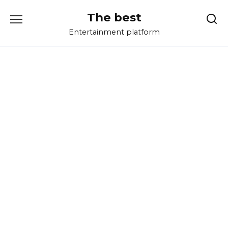
Перейти
The best
к
содержанию
Entertainment platform