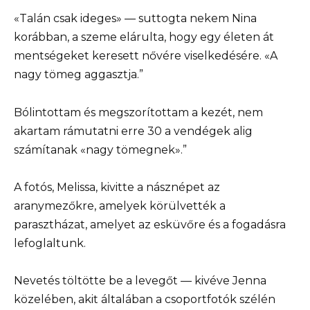
«Talán csak ideges» — suttogta nekem Nina
korábban, a szeme elárulta, hogy egy életen át
mentségeket keresett nővére viselkedésére. «A
nagy tömeg aggasztja.”
Bólintottam és megszorítottam a kezét, nem
akartam rámutatni erre 30 a vendégek alig
számítanak «nagy tömegnek».”
A fotós, Melissa, kivitte a násznépet az
aranymezőkre, amelyek körülvették a
parasztházat, amelyet az esküvőre és a fogadásra
lefoglaltunk.
Nevetés töltötte be a levegőt — kivéve Jenna
közelében, akit általában a csoportfotók szélén