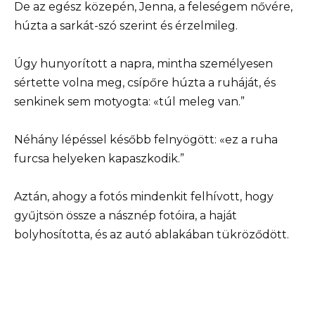
De az egész közepén, Jenna, a feleségem nővére,
húzta a sarkát-szó szerint és érzelmileg.
Úgy hunyorított a napra, mintha személyesen
sértette volna meg, csípőre húzta a ruháját, és
senkinek sem motyogta: «túl meleg van.”
Néhány lépéssel később felnyögött: «ez a ruha
furcsa helyeken kapaszkodik.”
Aztán, ahogy a fotós mindenkit felhívott, hogy
gyűjtsön össze a násznép fotóira, a haját
bolyhosította, és az autó ablakában tükröződött.