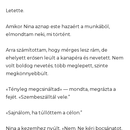
Letette.
Amikor Nina aznap este hazaért a munkából,
elmondtam neki, mi történt.
Arra számítottam, hogy mérges lesz rám, de
ehelyett erősen leült a kanapéra és nevetett. Nem
volt boldog nevetés; több meglepett, szinte
megkönnyebbült.
«Tényleg megcsináltad» — mondta, megrázta a
fejét. «Szembeszálltál vele.”
«Sajnálom, ha túllőttem a célon.”
Nina a kezemhez nyúlt. «Nem. Ne kérj bocsánatot.