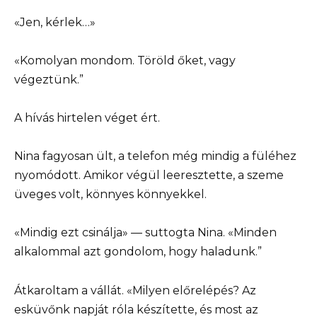
«Jen, kérlek…»
«Komolyan mondom. Töröld őket, vagy
végeztünk.”
A hívás hirtelen véget ért.
Nina fagyosan ült, a telefon még mindig a füléhez
nyomódott. Amikor végül leeresztette, a szeme
üveges volt, könnyes könnyekkel.
«Mindig ezt csinálja» — suttogta Nina. «Minden
alkalommal azt gondolom, hogy haladunk.”
Átkaroltam a vállát. «Milyen előrelépés? Az
esküvőnk napját róla készítette, és most az