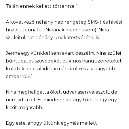
Talán ennek kellett történnie.”
A következő néhány nap rengeteg SMS-t és hívást
hozott Jennától (Ninának, nem nekem), Nina
szüleitől, sőt néhány unokatestvérétől is.
Jenna egyikünkkel sem akart beszélni. Nina szülei
bűntudatos szövegeket és kínos hangüzeneteket
küldtek a » családi harmóniáról «és a » nagyobb
emberről».”
Nina meghallgatta őket, udvariasan válaszolt, de
nem adta fel. És minden nap úgy tűnt, hogy egy
kicsit magasabb.
Egy este, ahogy ültünk egymás mellett