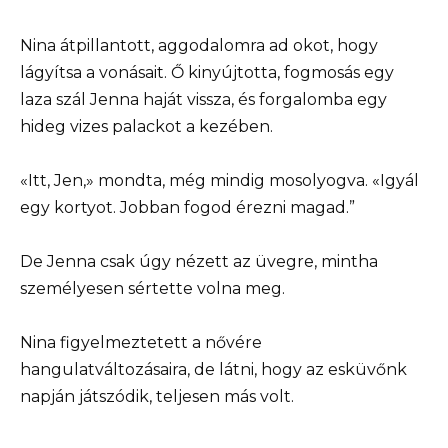
Nina átpillantott, aggodalomra ad okot, hogy
lágyítsa a vonásait. Ő kinyújtotta, fogmosás egy
laza szál Jenna haját vissza, és forgalomba egy
hideg vizes palackot a kezében.
«Itt, Jen,» mondta, még mindig mosolyogva. «Igyál
egy kortyot. Jobban fogod érezni magad.”
De Jenna csak úgy nézett az üvegre, mintha
személyesen sértette volna meg.
Nina figyelmeztetett a nővére
hangulatváltozásaira, de látni, hogy az esküvőnk
napján játszódik, teljesen más volt.