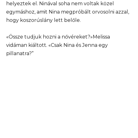
helyeztek el. Ninával soha nem voltak közel
egymáshoz, amit Nina megpróbált orvosolni azzal,
hogy koszorúslány lett belőle.
«Össze tudjuk hozni a nővéreket?»Melissa
vidáman kiáltott. «Csak Nina és Jenna egy
pillanatra?”