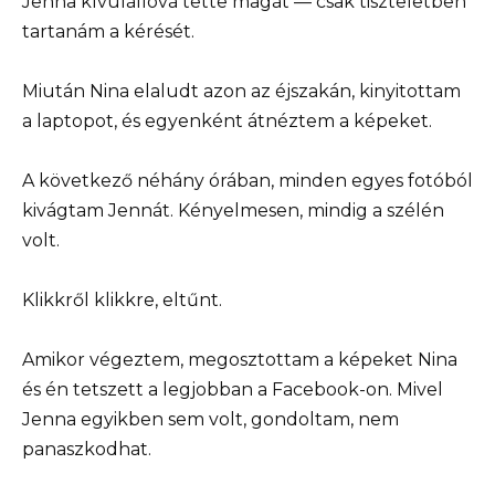
Jenna kívülállóvá tette magát — csak tiszteletben
tartanám a kérését.
Miután Nina elaludt azon az éjszakán, kinyitottam
a laptopot, és egyenként átnéztem a képeket.
A következő néhány órában, minden egyes fotóból
kivágtam Jennát. Kényelmesen, mindig a szélén
volt.
Klikkről klikkre, eltűnt.
Amikor végeztem, megosztottam a képeket Nina
és én tetszett a legjobban a Facebook-on. Mivel
Jenna egyikben sem volt, gondoltam, nem
panaszkodhat.