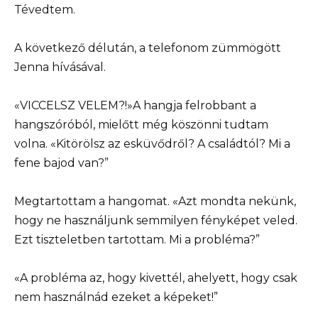
Tévedtem.
A következő délután, a telefonom zümmögött
Jenna hívásával.
«VICCELSZ VELEM?!»A hangja felrobbant a
hangszóróból, mielőtt még köszönni tudtam
volna. «Kitörölsz az esküvődről? A családtól? Mi a
fene bajod van?”
Megtartottam a hangomat. «Azt mondta nekünk,
hogy ne használjunk semmilyen fényképet veled.
Ezt tiszteletben tartottam. Mi a probléma?”
«A probléma az, hogy kivettél, ahelyett, hogy csak
nem használnád ezeket a képeket!”