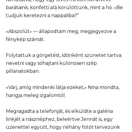
barátaink, konfetti alá körülöttünk, mint a hó. «Be
tudjuk keretezni a nappaliba?”
«Abszolút» — állapodtam meg, megjegyezve a
fénykép számát.
Folytattuk a görgetést, időnként szünetet tartva
nevetni vagy sóhajtani különösen szép
pillanatokban.
«Várj, amíg mindenki látja ezeket,» Nina mondta,
hangja meleg izgalomtól.
Megragadta a telefonját, és elküldte a galéria
linkjét a násznéphez, beleértve Jennát is, egy
üzenettel együtt, hogy néhány fotót tervezünk