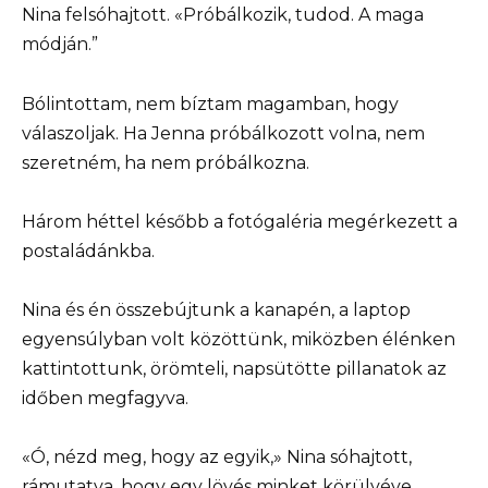
Nina felsóhajtott. «Próbálkozik, tudod. A maga
módján.”
Bólintottam, nem bíztam magamban, hogy
válaszoljak. Ha Jenna próbálkozott volna, nem
szeretném, ha nem próbálkozna.
Három héttel később a fotógaléria megérkezett a
postaládánkba.
Nina és én összebújtunk a kanapén, a laptop
egyensúlyban volt közöttünk, miközben élénken
kattintottunk, örömteli, napsütötte pillanatok az
időben megfagyva.
«Ó, nézd meg, hogy az egyik,» Nina sóhajtott,
rámutatva, hogy egy lövés minket körülvéve