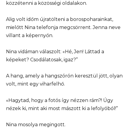
közzétenni a közösségi oldalakon.
Alig volt időm újratölteni a borospoharainkat,
mielőtt Nina telefonja megcsörrent. Jenna neve
villant a képernyőn.
Nina vidáman válaszolt: «Hé, Jen! Láttad a
képeket? Csodálatosak, igaz?”
A hang, amely a hangszórón keresztül jött, olyan
volt, mint egy viharfelhő.
«Hagytad, hogy a fotós így nézzen rám?! Úgy
nézek ki, mint aki most mászott ki a lefolyóból!”
Nina mosolya megingott.