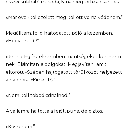
összecsukható mosoda, Nina megtörte a csendes.
«Már évekkel ezelőtt meg kellett volna védenem.”
Megálltam, félig hajtogatott póló a kezemben.
«Hogy érted?”
«Jenna. Egész életemben mentségeket kerestem
neki. Elsimítani a dolgokat. Megjavítani, amit
eltörött.»Szépen hajtogatott törülközőt helyezett
a halomra. «Kimerítő.”
«Nem kell többé csinálnod.”
A vállamra hajtotta a fejét, puha, de biztos.
«Köszönöm.”