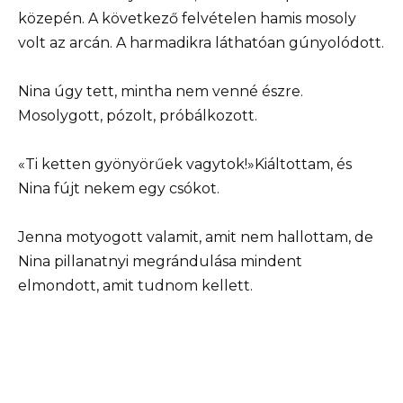
közepén. A következő felvételen hamis mosoly
volt az arcán. A harmadikra láthatóan gúnyolódott.
Nina úgy tett, mintha nem venné észre.
Mosolygott, pózolt, próbálkozott.
«Ti ketten gyönyörűek vagytok!»Kiáltottam, és
Nina fújt nekem egy csókot.
Jenna motyogott valamit, amit nem hallottam, de
Nina pillanatnyi megrándulása mindent
elmondott, amit tudnom kellett.