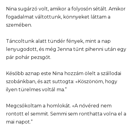
Nina sugárzó volt, amikor a folyosón sétált. Amikor
fogadalmat váltottunk, könnyeket láttam a
szemében.
Táncoltunk alatt tündér fények, mint a nap
lenyugodott, és még Jenna tűnt pihenni után egy
pár pohár pezsgőt.
Később aznap este Nina hozzám ölelt a szállodai
szobánkban, és azt suttogta: «Köszönöm, hogy
ilyen türelmes voltál ma.”
Megcsókoltam a homlokát. «A nővéred nem
rontott el semmit. Semmi sem ronthatta volna el a
mai napot.”