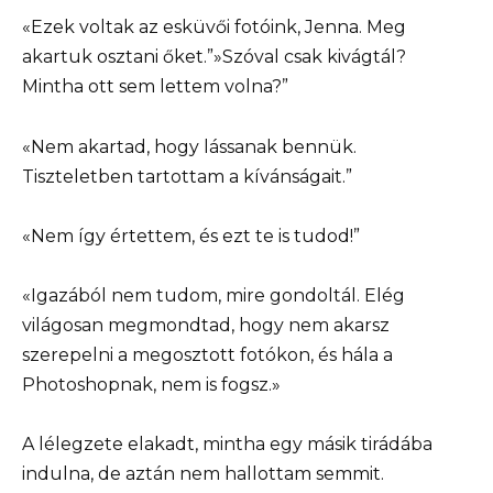
«Ezek voltak az esküvői fotóink, Jenna. Meg
akartuk osztani őket.”»Szóval csak kivágtál?
Mintha ott sem lettem volna?”
«Nem akartad, hogy lássanak bennük.
Tiszteletben tartottam a kívánságait.”
«Nem így értettem, és ezt te is tudod!”
«Igazából nem tudom, mire gondoltál. Elég
világosan megmondtad, hogy nem akarsz
szerepelni a megosztott fotókon, és hála a
Photoshopnak, nem is fogsz.»
A lélegzete elakadt, mintha egy másik tirádába
indulna, de aztán nem hallottam semmit.