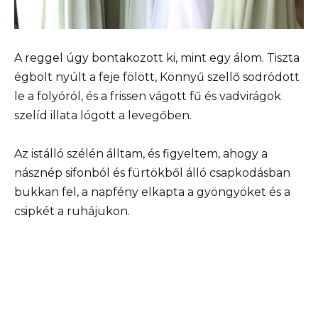
A reggel úgy bontakozott ki, mint egy álom. Tiszta
égbolt nyúlt a feje fölött, Könnyű szellő sodródott
le a folyóról, és a frissen vágott fű és vadvirágok
szelíd illata lógott a levegőben.
Az istálló szélén álltam, és figyeltem, ahogy a
násznép sifonból és fürtökből álló csapkodásban
bukkan fel, a napfény elkapta a gyöngyöket és a
csipkét a ruhájukon.