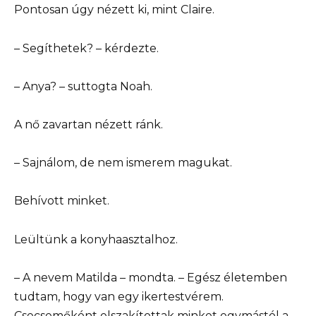
Pontosan úgy nézett ki, mint Claire.
– Segíthetek? – kérdezte.
– Anya? – suttogta Noah.
A nő zavartan nézett ránk.
– Sajnálom, de nem ismerem magukat.
Behívott minket.
Leültünk a konyhaasztalhoz.
– A nevem Matilda – mondta. – Egész életemben
tudtam, hogy van egy ikertestvérem.
Csecsemőként elszakítottak minket egymástól a