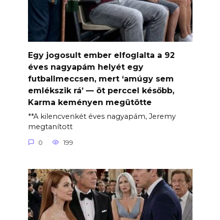
Egy jogosult ember elfoglalta a 92
éves nagyapám helyét egy
futballmeccsen, mert ‘amúgy sem
emlékszik rá’ — öt perccel később,
Karma keményen megütötte
**A kilencvenkét éves nagyapám, Jeremy
megtanított
0
199