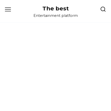
Перейти
The best
к
содержанию
Entertainment platform