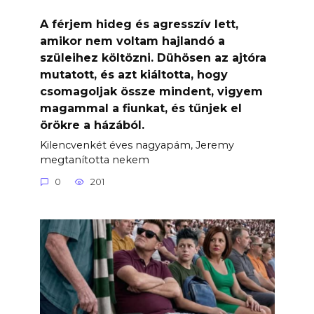
A férjem hideg és agresszív lett,
amikor nem voltam hajlandó a
szüleihez költözni. Dühösen az ajtóra
mutatott, és azt kiáltotta, hogy
csomagoljak össze mindent, vigyem
magammal a fiunkat, és tűnjek el
örökre a házából.
Kilencvenkét éves nagyapám, Jeremy
megtanította nekem
0
201