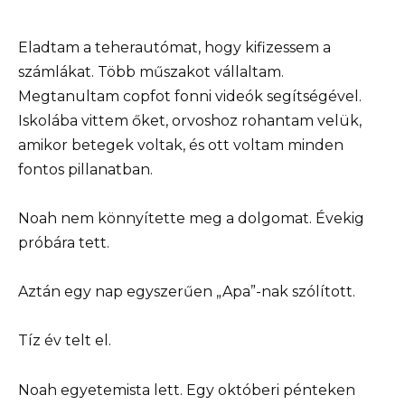
Eladtam a teherautómat, hogy kifizessem a
számlákat. Több műszakot vállaltam.
Megtanultam copfot fonni videók segítségével.
Iskolába vittem őket, orvoshoz rohantam velük,
amikor betegek voltak, és ott voltam minden
fontos pillanatban.
Noah nem könnyítette meg a dolgomat. Évekig
próbára tett.
Aztán egy nap egyszerűen „Apa”-nak szólított.
Tíz év telt el.
Noah egyetemista lett. Egy októberi pénteken