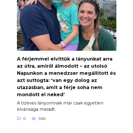
A férjemmel elvittük a lányunkat arra
az útra, amiről álmodott – az utolsó
Napunkon a menedzser megállított és
azt suttogta: ‘van egy dolog az
utazásban, amit a férje soha nem
mondott el neked’
A tízéves lányomnak már csak egyetlen
kívánsága maradt.
0
366