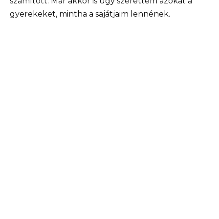
számított. Már akkor is úgy szerettem azokat a
gyerekeket, mintha a sajátjaim lennének.