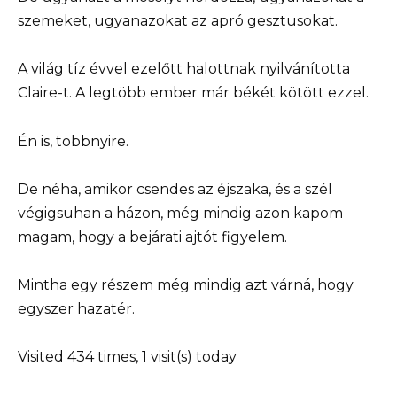
szemeket, ugyanazokat az apró gesztusokat.
A világ tíz évvel ezelőtt halottnak nyilvánította
Claire-t. A legtöbb ember már békét kötött ezzel.
Én is, többnyire.
De néha, amikor csendes az éjszaka, és a szél
végigsuhan a házon, még mindig azon kapom
magam, hogy a bejárati ajtót figyelem.
Mintha egy részem még mindig azt várná, hogy
egyszer hazatér.
Visited 434 times, 1 visit(s) today