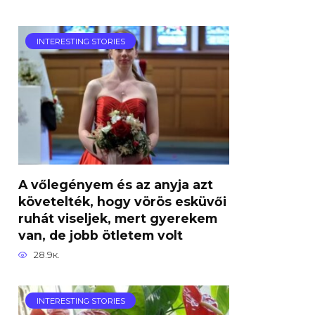
INTERESTING STORIES
A vőlegényem és az anyja azt
követelték, hogy vörös esküvői
ruhát viseljek, mert gyerekem
van, de jobb ötletem volt
28.9к.
INTERESTING STORIES