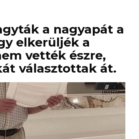
agyták a nagyapát a
gy elkerüljék a
em vették észre,
át választottak át.