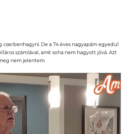
ig cserbenhagyni. De a 74 éves nagyapám egyedül
olláros számlával, amit soha nem hagyott jóvá. Azt
 meg nem jelentem.