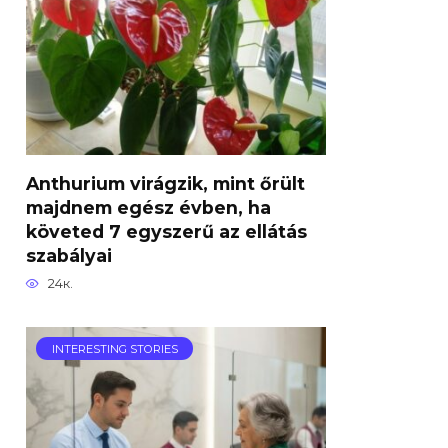
Anthurium virágzik, mint őrült
majdnem egész évben, ha
követed 7 egyszerű az ellátás
szabályai
24к.
INTERESTING STORIES