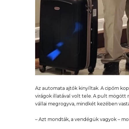
Az automata ajtók kinyíltak. A cipőm kop
virágok illatával volt tele. A pult mögöt
vállai megrogyva, mindkét kezében vast
– Azt mondták, a vendégük vagyok – mo