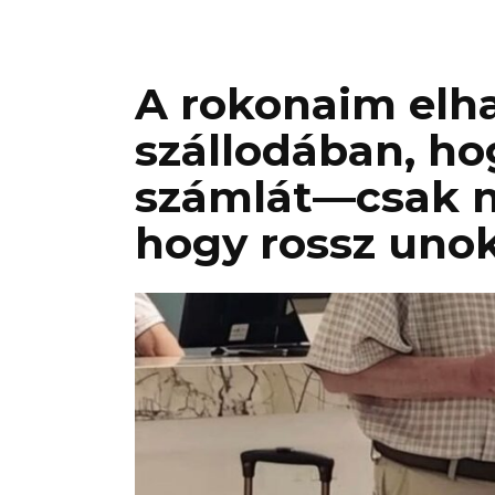
A rokonaim elh
szállodában, ho
számlát—csak n
hogy rossz unok