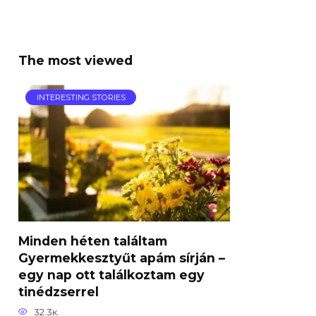
The most viewed
INTERESTING STORIES
Minden héten találtam
Gyermekkesztyűt apám sírján –
egy nap ott találkoztam egy
tinédzserrel
32.3к.