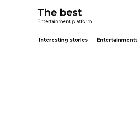
Перейти
The best
к
содержанию
Entertainment platform
Interesting stories
Entertainment