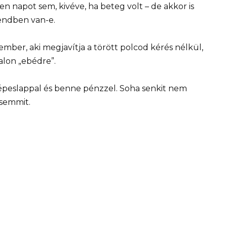
 napot sem, kivéve, ha beteg volt – de akkor is
endben van-e.
mber, aki megjavítja a törött polcod kérés nélkül,
alon „ebédre”.
peslappal és benne pénzzel. Soha senkit nem
 semmit.