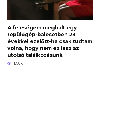
A feleségem meghalt egy
repülőgép-balesetben 23
évekkel ezelőtt-ha csak tudtam
volna, hogy nem ez lesz az
utolsó találkozásunk
19.8к.