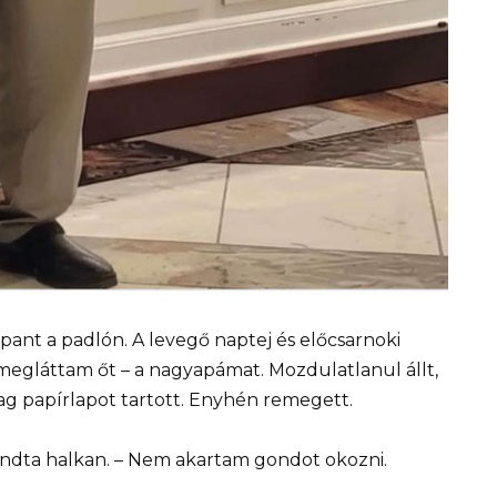
pant a padlón. A levegő naptej és előcsarnoki
t megláttam őt – a nagyapámat. Mozdulatlanul állt,
ag papírlapot tartott. Enyhén remegett.
ndta halkan. – Nem akartam gondot okozni.