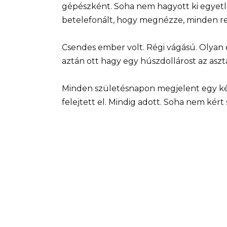
gépészként. Soha nem hagyott ki egyetlen
betelefonált, hogy megnézze, minden r
Csendes ember volt. Régi vágású. Olyan e
aztán ott hagy egy húszdollárost az aszt
Minden születésnapon megjelent egy ké
felejtett el. Mindig adott. Soha nem kért