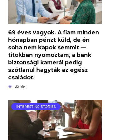
69 éves vagyok. A fiam minden
hónapban pénzt küld, de én
soha nem kapok semmit —
titokban nyomoztam, a bank
biztonsági kamerái pedig
szótlanul hagyták az egész
családot.
22.8к.
INTERESTING STORIES