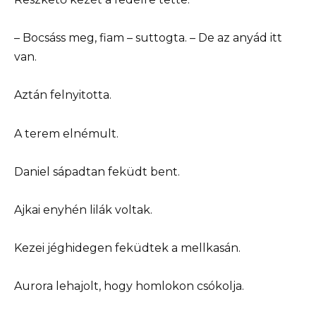
– Bocsáss meg, fiam – suttogta. – De az anyád itt
van.
Aztán felnyitotta.
A terem elnémult.
Daniel sápadtan feküdt bent.
Ajkai enyhén lilák voltak.
Kezei jéghidegen feküdtek a mellkasán.
Aurora lehajolt, hogy homlokon csókolja.