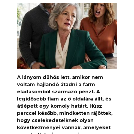
A lányom dühös lett, amikor nem
voltam hajlandó átadni a farm
eladásomból származó pénzt. A
legidősebb fiam az ő oldalára állt, és
átlépett egy komoly határt. Húsz
perccel később, mindketten rájöttek,
hogy cselekedeteiknek olyan
következményei vannak, amelyeket