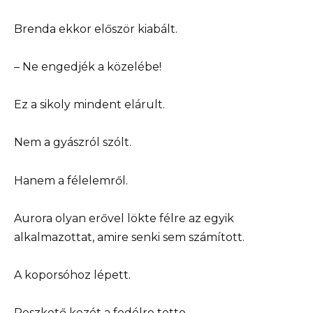
Brenda ekkor először kiabált.
– Ne engedjék a közelébe!
Ez a sikoly mindent elárult.
Nem a gyászról szólt.
Hanem a félelemről.
Aurora olyan erővel lökte félre az egyik
alkalmazottat, amire senki sem számított.
A koporsóhoz lépett.
Reszkető kezét a fedélre tette.