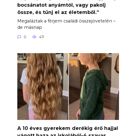
bocsánatot anyámtól, vagy pakolj
össze, és tűnj el az életemből.”
Megaláztak a férjem családi összejövetelén –
de másnap
0
411
A 10 éves gyerekem derékig érő hajjal
vágott haza az iskolából-4 szavas