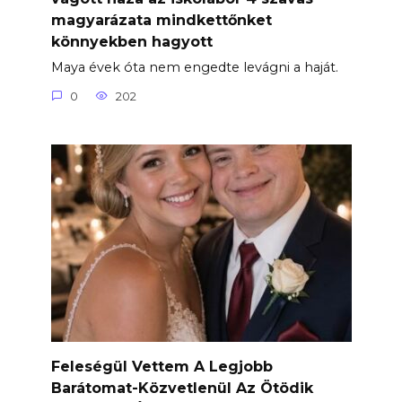
magyarázata mindkettőnket
könnyekben hagyott
Maya évek óta nem engedte levágni a haját.
0
202
Feleségül Vettem A Legjobb
Barátomat-Közvetlenül Az Ötödik