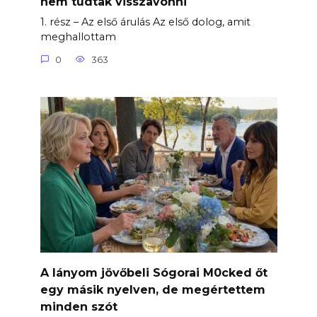
nem tudtak visszavonni
1. rész – Az első árulás Az első dolog, amit
meghallottam
0
363
A lányom jövőbeli Sógorai M0cked őt
egy másik nyelven, de megértettem
minden szót