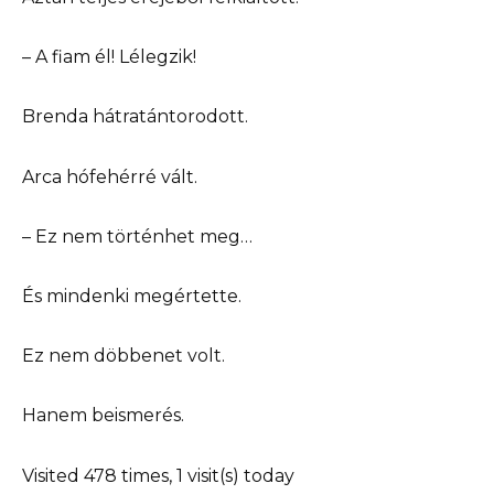
– A fiam él! Lélegzik!
Brenda hátratántorodott.
Arca hófehérré vált.
– Ez nem történhet meg…
És mindenki megértette.
Ez nem döbbenet volt.
Hanem beismerés.
Visited 478 times, 1 visit(s) today