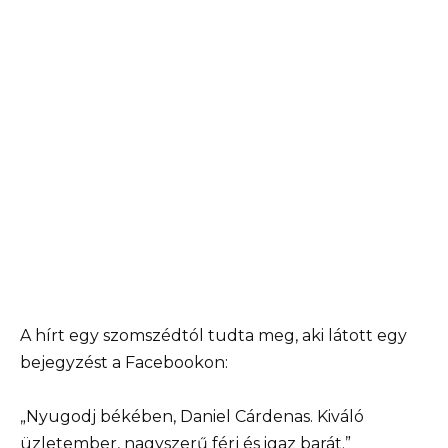
A hírt egy szomszédtól tudta meg, aki látott egy
bejegyzést a Facebookon:
„Nyugodj békében, Daniel Cárdenas. Kiváló
üzletember, nagyszerű férj és igaz barát.”