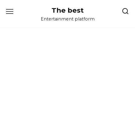
Перейти
The best
к
содержанию
Entertainment platform