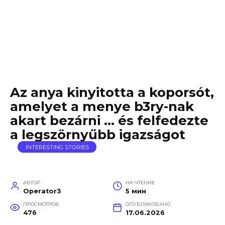
Az anya kinyitotta a koporsót,
amelyet a menye b3ry-nak
akart bezárni … és felfedezte
a legszörnyűbb igazságot
INTERESTING STORIES
АВТОР
НА ЧТЕНИЕ
Operator3
5 мин
ПРОСМОТРОВ
ОПУБЛИКОВАНО
476
17.06.2026