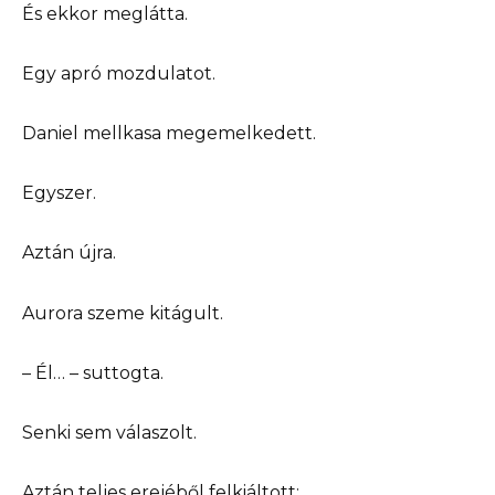
És ekkor meglátta.
Egy apró mozdulatot.
Daniel mellkasa megemelkedett.
Egyszer.
Aztán újra.
Aurora szeme kitágult.
– Él… – suttogta.
Senki sem válaszolt.
Aztán teljes erejéből felkiáltott: