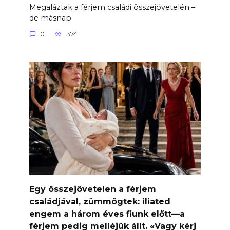
Megaláztak a férjem családi összejövetelén –
de másnap
0
374
Egy összejövetelen a férjem
családjával, zümmögtek: iliated
engem a három éves fiunk előtt—a
férjem pedig melléjük állt. «Vagy kérj