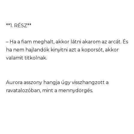
**1. RÉSZ**
– Ha a fiam meghalt, akkor látni akarom az arcát. És
ha nem hajlandók kinyitni azt a koporsót, akkor
valamit titkolnak.
Aurora asszony hangja úgy visszhangzott a
ravatalozóban, mint a mennydörgés.