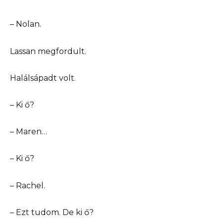
– Nolan.
Lassan megfordult.
Halálsápadt volt.
– Ki ő?
– Maren…
– Ki ő?
– Rachel.
– Ezt tudom. De ki ő?