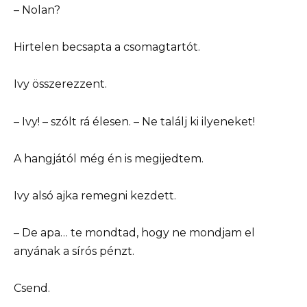
– Nolan?
Hirtelen becsapta a csomagtartót.
Ivy összerezzent.
– Ivy! – szólt rá élesen. – Ne találj ki ilyeneket!
A hangjától még én is megijedtem.
Ivy alsó ajka remegni kezdett.
– De apa… te mondtad, hogy ne mondjam el
anyának a sírós pénzt.
Csend.