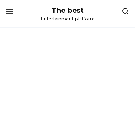
Перейти
The best
к
содержанию
Entertainment platform