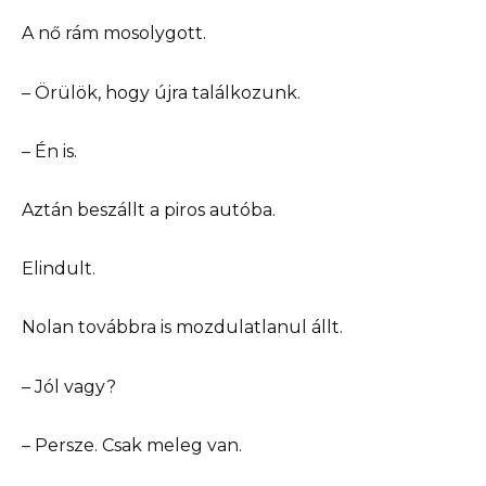
A nő rám mosolygott.
– Örülök, hogy újra találkozunk.
– Én is.
Aztán beszállt a piros autóba.
Elindult.
Nolan továbbra is mozdulatlanul állt.
– Jól vagy?
– Persze. Csak meleg van.