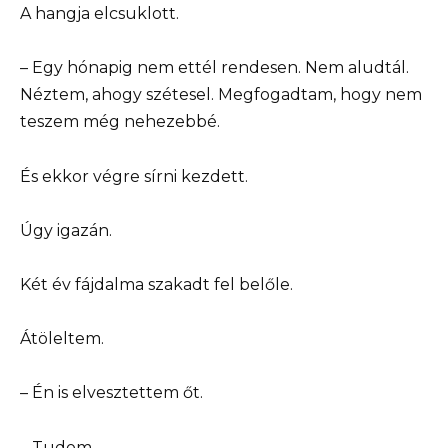
A hangja elcsuklott.
– Egy hónapig nem ettél rendesen. Nem aludtál.
Néztem, ahogy szétesel. Megfogadtam, hogy nem
teszem még nehezebbé.
És ekkor végre sírni kezdett.
Úgy igazán.
Két év fájdalma szakadt fel belőle.
Átöleltem.
– Én is elvesztettem őt.
– Tudom.