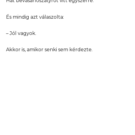
Hat bevásárlószatyrot vitt egyszerre.
És mindig azt válaszolta:
– Jól vagyok.
Akkor is, amikor senki sem kérdezte.