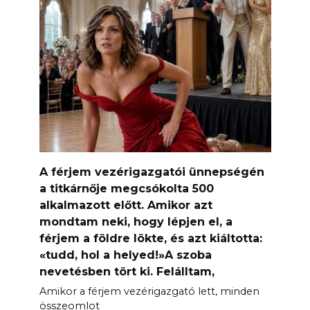
A férjem vezérigazgatói ünnepségén
a titkárnője megcsókolta 500
alkalmazott előtt. Amikor azt
mondtam neki, hogy lépjen el, a
férjem a földre lökte, és azt kiáltotta:
«tudd, hol a helyed!»A szoba
nevetésben tört ki. Felálltam,
Amikor a férjem vezérigazgató lett, minden
összeomlot