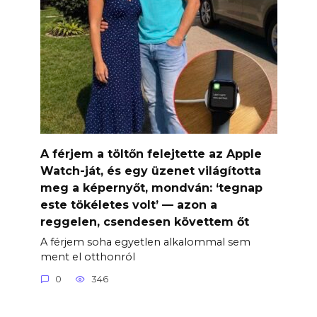
A férjem a töltőn felejtette az Apple
Watch-ját, és egy üzenet világította
meg a képernyőt, mondván: ‘tegnap
este tökéletes volt’ — azon a
reggelen, csendesen követtem őt
A férjem soha egyetlen alkalommal sem
ment el otthonról
0
346