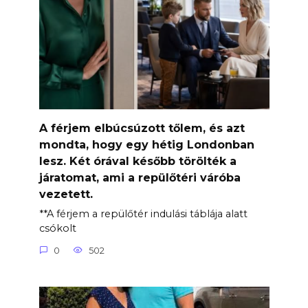
A férjem elbúcsúzott tőlem, és azt
mondta, hogy egy hétig Londonban
lesz. Két órával később törölték a
járatomat, ami a repülőtéri váróba
vezetett.
**A férjem a repülőtér indulási táblája alatt
csókolt
0
502