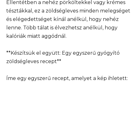
Ellentétben a nehéz pörköltekkel vagy krémes
tésztákkal, ez a zöldségleves minden melegséget
és elégedettséget kínál anélkül, hogy nehéz
lenne. Több tálat is élvezhetsz anélkül, hogy
kalóriák miatt aggódnál.
**Készítsük el együtt: Egy egyszerű gyógyító
zöldségleves recept**
Íme egy egyszerű recept, amelyet a kép ihletett: