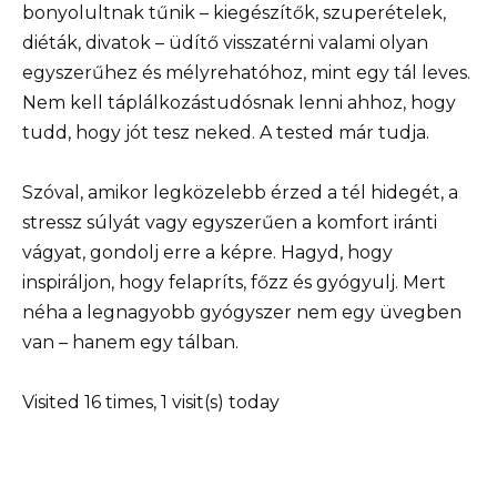
bonyolultnak tűnik – kiegészítők, szuperételek,
diéták, divatok – üdítő visszatérni valami olyan
egyszerűhez és mélyrehatóhoz, mint egy tál leves.
Nem kell táplálkozástudósnak lenni ahhoz, hogy
tudd, hogy jót tesz neked. A tested már tudja.
Szóval, amikor legközelebb érzed a tél hidegét, a
stressz súlyát vagy egyszerűen a komfort iránti
vágyat, gondolj erre a képre. Hagyd, hogy
inspiráljon, hogy felapríts, főzz és gyógyulj. Mert
néha a legnagyobb gyógyszer nem egy üvegben
van – hanem egy tálban.
Visited 16 times, 1 visit(s) today