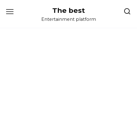
Перейти
The best
к
содержанию
Entertainment platform