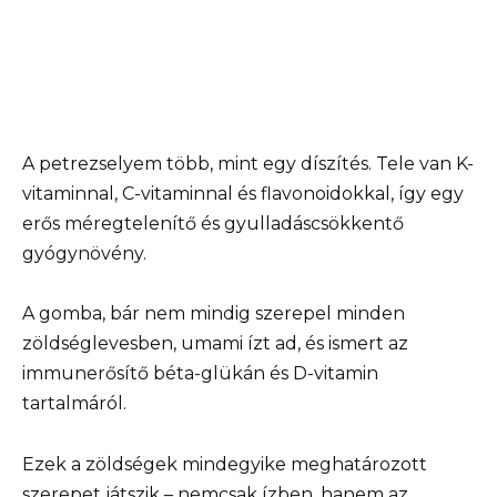
A petrezselyem több, mint egy díszítés. Tele van K-
vitaminnal, C-vitaminnal és flavonoidokkal, így egy
erős méregtelenítő és gyulladáscsökkentő
gyógynövény.
A gomba, bár nem mindig szerepel minden
zöldséglevesben, umami ízt ad, és ismert az
immunerősítő béta-glükán és D-vitamin
tartalmáról.
Ezek a zöldségek mindegyike meghatározott
szerepet játszik – nemcsak ízben, hanem az