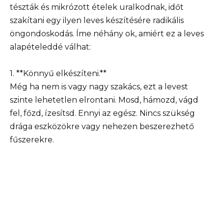
tészták és mikrózott ételek uralkodnak, időt
szakítani egy ilyen leves készítésére radikális
öngondoskodás. Íme néhány ok, amiért ez a leves
alapételeddé válhat:
1. **Könnyű elkészíteni.**
Még ha nem is vagy nagy szakács, ezt a levest
szinte lehetetlen elrontani. Mosd, hámozd, vágd
fel, főzd, ízesítsd. Ennyi az egész. Nincs szükség
drága eszközökre vagy nehezen beszerezhető
fűszerekre.