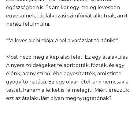
egészségben is. És amikor egy meleg levesben
egyesülnek, táplálkozási szimfóniát alkotnak, amit
nehéz felülmúlni.
**A leves alchímiája: Ahol a varázslat történik**
Most nézd meg a kép alsó felét. Ez egy átalakulás.
A nyers zöldségeket felaprították, főzték, és egy
élénk, arany színű lébe egyesítették, ami szinte
gyógyító hatású. Ez egy olyan étel, ami nemcsak a
testet, hanem a lelket is felmelegíti. Miért érezzük
ezt az átalakulást olyan megnyugtatónak?