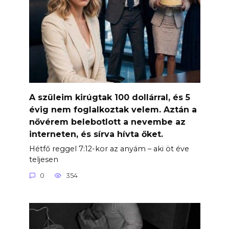
A szüleim kirúgtak 100 dollárral, és 5
évig nem foglalkoztak velem. Aztán a
nővérem belebotlott a nevembe az
interneten, és sírva hívta őket.
Hétfő reggel 7:12-kor az anyám – aki öt éve
teljesen
0
354