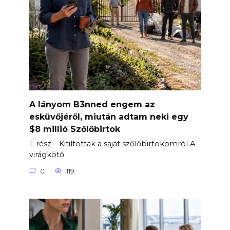
A lányom B3nned engem az
esküvőjéről, miután adtam neki egy
$8 millió Szőlőbirtok
1. rész – Kitiltottak a saját szőlőbirtokomról A
virágkötő
0
119