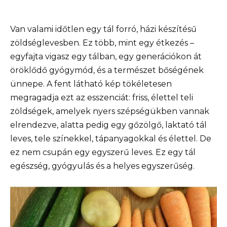
Van valami időtlen egy tál forró, házi készítésű
zöldséglevesben. Ez több, mint egy étkezés –
egyfajta vigasz egy tálban, egy generációkon át
öröklődő gyógymód, és a természet bőségének
ünnepe. A fent látható kép tökéletesen
megragadja ezt az esszenciát: friss, élettel teli
zöldségek, amelyek nyers szépségükben vannak
elrendezve, alatta pedig egy gőzölgő, laktató tál
leves, tele színekkel, tápanyagokkal és élettel. De
ez nem csupán egy egyszerű leves. Ez egy tál
egészség, gyógyulás és a helyes egyszerűség.