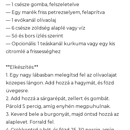
— 1 csésze gomba, felszeletelve
— Egy marék friss petrezselyem, felaprítva
— 1 evőkanál olívaolaj
— 6 csésze zöldség alaplé vagy víz
— Só és bors ízlés szerint
— Opcionális: 1 teáskanál kurkuma vagy egy kis
citromlé a frissességhez
**Elkészítés:**
1. Egy nagy lábasban melegítsd fel az olívaolajat
közepes lángon. Add hozzá a hagymát, és főzd
üvegesre.
2. Add hozzá a sárgarépát, zellert és gombát.
Párold 5 percig, amíg enyhén megpuhulnak.
3. Keverd bele a burgonyát, majd öntsd hozzá az
alaplevet. Forrald fel.
4. Csökkentsd a hőt, és főzd 25-30 percig, amíg