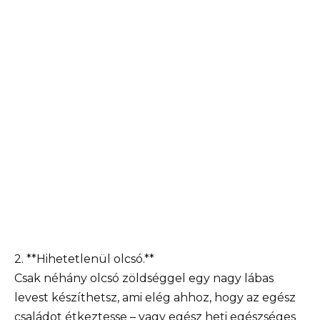
2. **Hihetetlenül olcsó.**
Csak néhány olcsó zöldséggel egy nagy lábas
levest készíthetsz, ami elég ahhoz, hogy az egész
családot étkeztesse – vagy egész heti egészséges