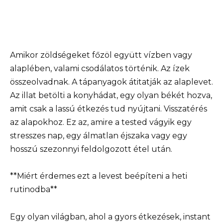
Amikor zöldségeket főzöl együtt vízben vagy
alaplében, valami csodálatos történik. Az ízek
összeolvadnak. A tápanyagok átitatják az alaplevet.
Az illat betölti a konyhádat, egy olyan békét hozva,
amit csak a lassú étkezés tud nyújtani. Visszatérés
az alapokhoz. Ez az, amire a tested vágyik egy
stresszes nap, egy álmatlan éjszaka vagy egy
hosszú szezonnyi feldolgozott étel után.
**Miért érdemes ezt a levest beépíteni a heti
rutinodba**
Egy olyan világban, ahol a gyors étkezések, instant