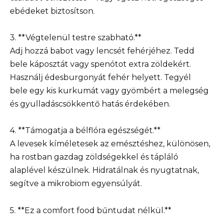
ebédeket biztosítson.
3. **Végtelenül testre szabható.**
Adj hozzá babot vagy lencsét fehérjéhez. Tedd
bele káposztát vagy spenótot extra zöldekért.
Használj édesburgonyát fehér helyett. Tegyél
bele egy kis kurkumát vagy gyömbért a melegség
és gyulladáscsökkentő hatás érdekében.
4. **Támogatja a bélflóra egészségét.**
A levesek kíméletesek az emésztéshez, különösen,
ha rostban gazdag zöldségekkel és tápláló
alaplével készülnek. Hidratálnak és nyugtatnak,
segítve a mikrobiom egyensúlyát.
5. **Ez a comfort food bűntudat nélkül.**