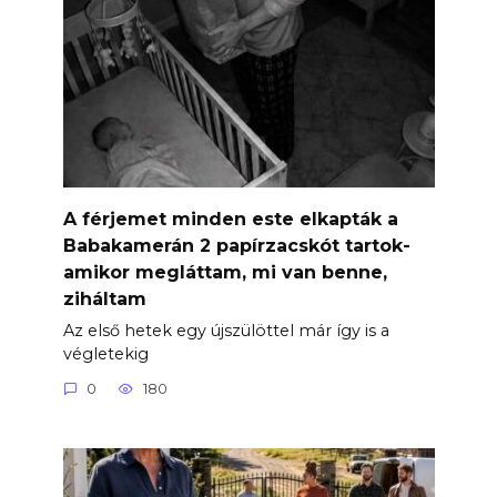
A férjemet minden este elkapták a
Babakamerán 2 papírzacskót tartok-
amikor megláttam, mi van benne,
ziháltam
Az első hetek egy újszülöttel már így is a
végletekig
0
180