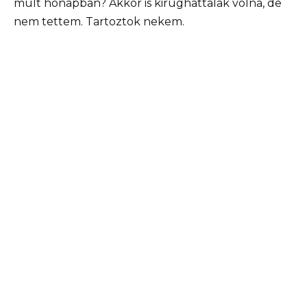
múlt hónapban? Akkor is kirúghattalak volna, de
nem tettem. Tartoztok nekem.