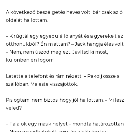
A következő beszélgetés heves volt, bár csak az ő
oldalát hallottam.
– Kirúgtál egy egyedülálló anyát és a gyerekeit az
otthonukból? Én miattam? – Jack hangja éles volt.
– Nem, nem úszod meg ezt. Javítsd ki most,
különben én fogom!
Letette a telefont és rám nézett. – Pakolj össze a
szállóban. Ma este visszajöttök.
Pislogtam, nem biztos, hogy jól hallottam. – Mi lesz
veled?
– Találok egy másik helyet – mondta határozottan.
– Nem maradhatok itt, miután a bátyám így