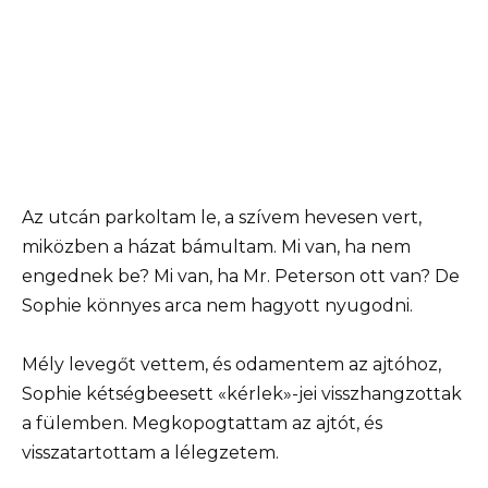
Az utcán parkoltam le, a szívem hevesen vert,
miközben a házat bámultam. Mi van, ha nem
engednek be? Mi van, ha Mr. Peterson ott van? De
Sophie könnyes arca nem hagyott nyugodni.
Mély levegőt vettem, és odamentem az ajtóhoz,
Sophie kétségbeesett «kérlek»-jei visszhangzottak
a fülemben. Megkopogtattam az ajtót, és
visszatartottam a lélegzetem.