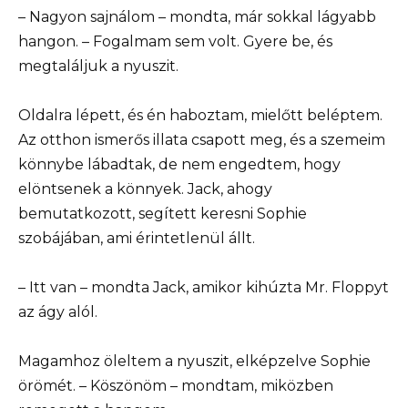
– Nagyon sajnálom – mondta, már sokkal lágyabb
hangon. – Fogalmam sem volt. Gyere be, és
megtaláljuk a nyuszit.
Oldalra lépett, és én haboztam, mielőtt beléptem.
Az otthon ismerős illata csapott meg, és a szemeim
könnybe lábadtak, de nem engedtem, hogy
elöntsenek a könnyek. Jack, ahogy
bemutatkozott, segített keresni Sophie
szobájában, ami érintetlenül állt.
– Itt van – mondta Jack, amikor kihúzta Mr. Floppyt
az ágy alól.
Magamhoz öleltem a nyuszit, elképzelve Sophie
örömét. – Köszönöm – mondtam, miközben