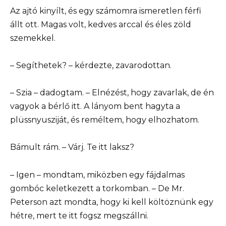
Az ajtó kinyílt, és egy számomra ismeretlen férfi
állt ott. Magas volt, kedves arccal és éles zöld
szemekkel.
– Segíthetek? – kérdezte, zavarodottan.
– Szia – dadogtam. – Elnézést, hogy zavarlak, de én
vagyok a bérlő itt. A lányom bent hagyta a
plüssnyusziját, és reméltem, hogy elhozhatom.
Bámult rám. – Várj. Te itt laksz?
– Igen – mondtam, miközben egy fájdalmas
gombóc keletkezett a torkomban. – De Mr.
Peterson azt mondta, hogy ki kell költöznünk egy
hétre, mert te itt fogsz megszállni.