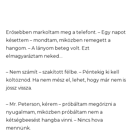
Erősebben markoltam meg a telefont. – Egy napot
késettem – mondtam, miközben remegett a
hangom. – A lányom beteg volt. Ezt
elmagyaráztam neked…
– Nem számít – szakított félbe. – Péntekig ki kell
költöznöd. Ha nem mész el, lehet, hogy már nem is
jössz vissza.
– Mr. Peterson, kérem – próbáltam megőrizni a
nyugalmam, miközben próbáltam nem a
kétségbeesést hangba vinni. – Nincs hova
mennünk.