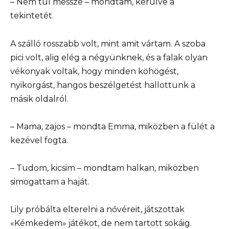
– Nem túl messze – mondtam, kerülve a
tekintetét.
A szálló rosszabb volt, mint amit vártam. A szoba
pici volt, alig elég a négyünknek, és a falak olyan
vékonyak voltak, hogy minden köhögést,
nyikorgást, hangos beszélgetést hallottunk a
másik oldalról.
– Mama, zajos – mondta Emma, miközben a fülét a
kezével fogta.
– Tudom, kicsim – mondtam halkan, miközben
simogattam a haját.
Lily próbálta elterelni a nővéreit, játszottak
«Kémkedem» játékot, de nem tartott sokáig.