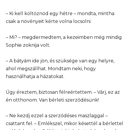
– Ki kell költöznöd egy hétre – mondta, mintha
csak a növényeit kérte volna locsolni.
– Mi? – megdermedtem, a kezeimben még mindig
Sophie zoknija volt.
– A bátyám ide jön, és szüksége van egy helyre,
ahol megszállhat. Mondtam neki, hogy
használhatja a házatokat.
Úgy éreztem, biztosan félreértettem. – Várj, ez az
én otthonom. Van bérleti szerződésünk!
– Ne kezdj ezzel a szerződéses maszlaggal –
csattant fel. – Emlékszel, mikor késettél a bérlettel