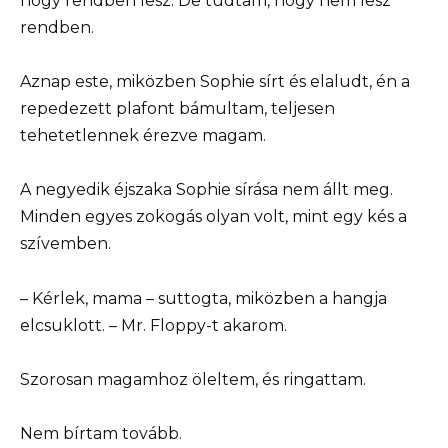
hogy rendben lesz. De tudtam, hogy nem lesz
rendben.
Aznap este, miközben Sophie sírt és elaludt, én a
repedezett plafont bámultam, teljesen
tehetetlennek érezve magam.
A negyedik éjszaka Sophie sírása nem állt meg.
Minden egyes zokogás olyan volt, mint egy kés a
szívemben.
– Kérlek, mama – suttogta, miközben a hangja
elcsuklott. – Mr. Floppy-t akarom.
Szorosan magamhoz öleltem, és ringattam.
Nem bírtam tovább.