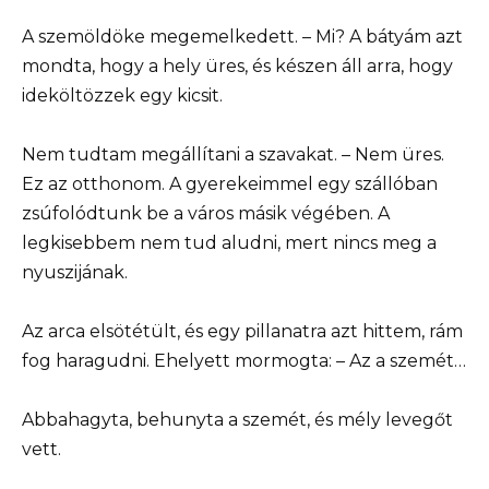
A szemöldöke megemelkedett. – Mi? A bátyám azt
mondta, hogy a hely üres, és készen áll arra, hogy
ideköltözzek egy kicsit.
Nem tudtam megállítani a szavakat. – Nem üres.
Ez az otthonom. A gyerekeimmel egy szállóban
zsúfolódtunk be a város másik végében. A
legkisebbem nem tud aludni, mert nincs meg a
nyuszijának.
Az arca elsötétült, és egy pillanatra azt hittem, rám
fog haragudni. Ehelyett mormogta: – Az a szemét…
Abbahagyta, behunyta a szemét, és mély levegőt
vett.