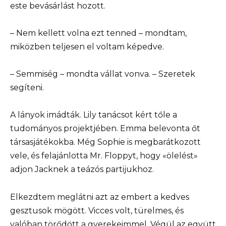
este bevásárlást hozott.
– Nem kellett volna ezt tenned – mondtam,
miközben teljesen el voltam képedve.
– Semmiség – mondta vállat vonva. – Szeretek
segíteni.
A lányok imádták. Lily tanácsot kért tőle a
tudományos projektjében. Emma belevonta őt
társasjátékokba. Még Sophie is megbarátkozott
vele, és felajánlotta Mr. Floppyt, hogy «ölelést»
adjon Jacknek a teázós partijukhoz.
Elkezdtem meglátni azt az embert a kedves
gesztusok mögött. Vicces volt, türelmes, és
valóban törődött a gyerekeimmel. Végül az együtt