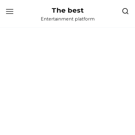
Перейти
The best
к
содержанию
Entertainment platform