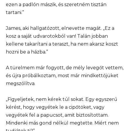
ezen a padlón mászik, és szeretném tisztán
tartani.”
James, aki hallgatózott, elnevette magát. „Ez a
kosz a saját udvarotokból van! Talán jobban
kellene takarítani a teraszt, ha nem akarsz koszt
hozni be a házba.”
A türelmem már fogyott, de mély levegőt vettem,
és újra próbálkoztam, most már mindkettőjüket
megszólítva.
„Figyeljetek, nem kérek túl sokat. Egy egyszerű
kérést, hogy vegyétek le a cipőtöket, vagy
vegyétek fel a papucsot, amit biztosítottam.
Mindenki más gond nélkül megtette. Miért nem
tudjátok ti?”