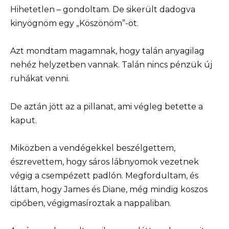
Hihetetlen – gondoltam. De sikerült dadogva
kinyögnöm egy „Köszönöm”-öt.
Azt mondtam magamnak, hogy talán anyagilag
nehéz helyzetben vannak. Talán nincs pénzük új
ruhákat venni.
De aztán jött az a pillanat, ami végleg betette a
kaput.
Miközben a vendégekkel beszélgettem,
észrevettem, hogy sáros lábnyomok vezetnek
végig a csempézett padlón. Megfordultam, és
láttam, hogy James és Diane, még mindig koszos
cipőben, végigmasíroztak a nappaliban.