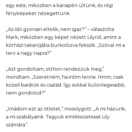
egy este, miközben a kanapén ültünk, és régi
fényképeket nézegettünk.
„Az idő gyorsan eltelik, nem igaz?” – válaszolta
Mark, miközben egy képet nézett Lilyről, amint a
kórházi takarójába burkolózva fekszik. „Szóval mi a
terv a nagy napra?”
„Azt gondoltam, otthon rendezzük meg,”
mondtam. „Szeretném, ha intim lenne. Hmm, csak
közeli barátok és család. Így sokkal különlegesebb,
nem gondolod?”
„Imádom ezt az ötletet,” mosolygott. „A mi házunk,
a mi szabályaink. Tegyük emlékezetessé Lily
számára.”