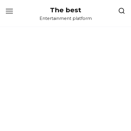
Перейти
The best
к
содержанию
Entertainment platform