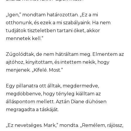
„Igen,” mondtam határozottan. „Ez a mi
otthonunk, és ezek a mi szabályaink. Ha nem
tudjátok tiszteletben tartani őket, akkor
mennetek kell.”
Zúgolódtak, de nem hátráltam meg. Elmentem az
ajtóhoz, kinyitottam, és intettem nekik, hogy
menjenek. „Kifelé. Most.”
Egy pillanatra ott álltak, megdermedve,
megdöbbenve, hogy tényleg kiálltam az
álláspontom mellett. Aztán Diane dühösen
megragadta a táskáját.
„Ez nevetséges. Mark,” mondta. „Remélem, rájössz,