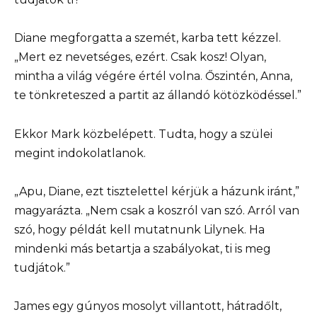
Diane megforgatta a szemét, karba tett kézzel.
„Mert ez nevetséges, ezért. Csak kosz! Olyan,
mintha a világ végére értél volna. Őszintén, Anna,
te tönkreteszed a partit az állandó kötözködéssel.”
Ekkor Mark közbelépett. Tudta, hogy a szülei
megint indokolatlanok.
„Apu, Diane, ezt tisztelettel kérjük a házunk iránt,”
magyarázta. „Nem csak a koszról van szó. Arról van
szó, hogy példát kell mutatnunk Lilynek. Ha
mindenki más betartja a szabályokat, ti is meg
tudjátok.”
James egy gúnyos mosolyt villantott, hátradőlt,