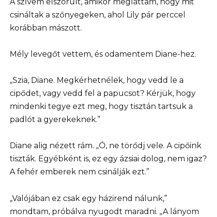
A szívem elszorult, amikor megláttam, hogy mit
csináltak a szőnyegeken, ahol Lily pár perccel
korábban mászott.
Mély levegőt vettem, és odamentem Diane-hez.
„Szia, Diane. Megkérhetnélek, hogy vedd le a
cipődet, vagy vedd fel a papucsot? Kérjük, hogy
mindenki tegye ezt meg, hogy tisztán tartsuk a
padlót a gyerekeknek.”
Diane alig nézett rám. „Ó, ne törődj vele. A cipőink
tiszták. Egyébként is, ez egy ázsiai dolog, nem igaz?
A fehér emberek nem csinálják ezt.”
„Valójában ez csak egy házirend nálunk,”
mondtam, próbálva nyugodt maradni. „A lányom