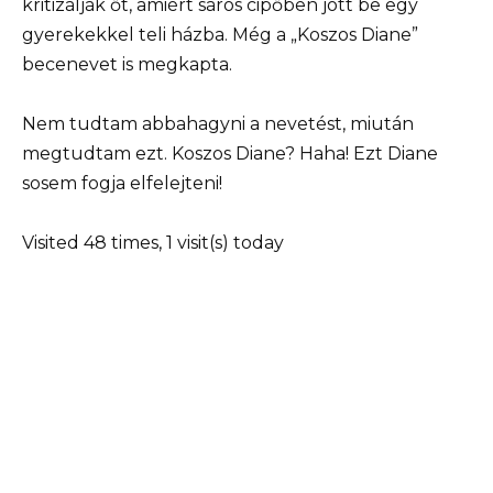
kritizálják őt, amiért sáros cipőben jött be egy
gyerekekkel teli házba. Még a „Koszos Diane”
becenevet is megkapta.
Nem tudtam abbahagyni a nevetést, miután
megtudtam ezt. Koszos Diane? Haha! Ezt Diane
sosem fogja elfelejteni!
Visited 48 times, 1 visit(s) today