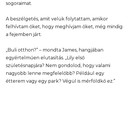
sogoraimat.
A beszélgetés, amit velük folytattam, amikor
felhívtam őket, hogy meghívjam őket, még mindig
a fejemben járt.
„Buli otthon?” – mondta James, hangjában
egyértelműen elutasítás. „Lily első
születésnapjára? Nem gondolod, hogy valami
nagyobb lenne megfelelőbb? Például egy
étterem vagy egy park? Végül is mérföldkő ez.”