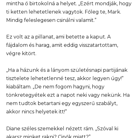
mintha ő birtokolná a helyet. „Ezért mondják, hogy
ti ketten lehetetlenek vagytok. Főleg te, Mark.
Mindig feleslegesen csinálni valamit.”
Ez volt az a pillanat, ami betette a kaput. A
fájdalom és harag, amit eddig visszatartottam,
végre kitört.
„Ha a házunk és a lányom születésnapi partijának
tisztelete lehetetlenné tesz, akkor legyen úgy!”
kiabáltam. „De nem fogom hagyni, hogy
tönkretegyétek ezt a napot neki vagy nekünk. Ha
nem tudtok betartani egy egyszerű szabályt,
akkor nincs helyetek itt!”
Diane széles szemekkel nézett rám. „Szóval ki
akarsz minket rakni? Cipők miatt?”