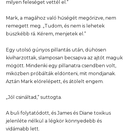
milyen feleséget vettél el.”
Mark, a magához való hűségét megőrizve, nem
remegett meg. „Tudom, és nem is lehetek
büszkébb rá. Kérem, menjetek el.”
Egy utolsó gúnyos pillantás után, dühösen
kiviharzottak, slamposan becsapva az ajtót maguk
mögött. Mindenki egy pillanatra csendben volt,
miközben próbálták eldönteni, mit mondjanak.
Aztán Mark előrelépett, és átölelt engem.
„Jól csináltad,” suttogta.
A buli folytatódott, és James és Diane toxikus
jelenléte nélkül a légkör könnyedebb és
vidámabb lett.