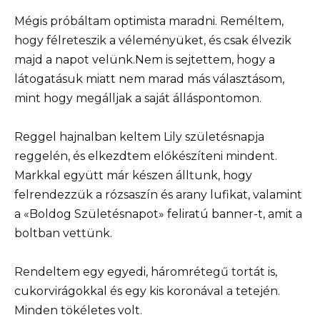
Mégis próbáltam optimista maradni. Reméltem,
hogy félreteszik a véleményüket, és csak élvezik
majd a napot velünk.Nem is sejtettem, hogy a
látogatásuk miatt nem marad más választásom,
mint hogy megálljak a saját álláspontomon.
Reggel hajnalban keltem Lily születésnapja
reggelén, és elkezdtem előkészíteni mindent.
Markkal együtt már készen álltunk, hogy
felrendezzük a rózsaszín és arany lufikat, valamint
a «Boldog Születésnapot» feliratú banner-t, amit a
boltban vettünk.
Rendeltem egy egyedi, háromrétegű tortát is,
cukorvirágokkal és egy kis koronával a tetején.
Minden tökéletes volt.