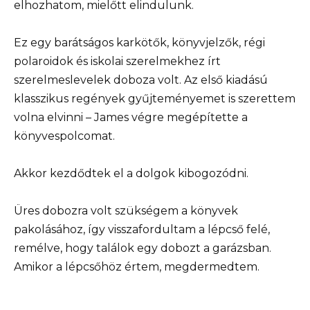
elhozhatom, mielőtt elindulunk.
Ez egy barátságos karkötők, könyvjelzők, régi
polaroidok és iskolai szerelmekhez írt
szerelmeslevelek doboza volt. Az első kiadású
klasszikus regények gyűjteményemet is szerettem
volna elvinni – James végre megépítette a
könyvespolcomat.
Akkor kezdődtek el a dolgok kibogozódni.
Üres dobozra volt szükségem a könyvek
pakolásához, így visszafordultam a lépcső felé,
remélve, hogy találok egy dobozt a garázsban.
Amikor a lépcsőhöz értem, megdermedtem.