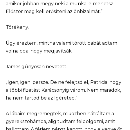
amikor jobban megy neki a munka, elmehetsz.
Először meg kell erősíteni az önbizalmát.”
Törékeny.
Úgy éreztem, mintha valami törött babát adtam
volna oda, hogy megjavítsák.
James gúnyosan nevetett.
„Igen, igen, persze. De ne felejtsd el, Patricia, hogy
a többi fizetést Karácsonyig várom. Nem maradok,
ha nem tartod be az ígéreted.”
A lábaim megremegtek, miközben hátráltam a
gyerekszobámba, alig tudtam feldolgozni, amit
hallottam. A férjem pénzt kapott, hogy elvegye őt.