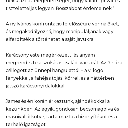
nekik azt az elégedettséget, hogy valami privát és
tiszteletteljes legyen. Rosszabbat érdemelnek.”
A nyilvános konfrontáció felelősségre vonná őket,
és megakadályozná, hogy manipuláljanak vagy
elferdítsék a történetet a saját javukra.
Karácsony este megérkezett, és anyám
megrendezte a szokásos családi vacsorát. Az ő háza
csillogott az ünnepi hangulattól – a villogó
fényekkel, a fahéjas tojáslikőrrel, és a háttérben
játszó karácsonyi dalokkal.
James és én korán érkeztünk, ajándékokkal a
kezünkben. Az egyik, gondosan becsomagolva és
masnival átkötve, tartalmazta a bizonyítékot és a
terhelő igazságot.