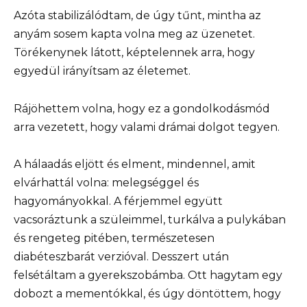
Azóta stabilizálódtam, de úgy tűnt, mintha az
anyám sosem kapta volna meg az üzenetet.
Törékenynek látott, képtelennek arra, hogy
egyedül irányítsam az életemet.
Rájöhettem volna, hogy ez a gondolkodásmód
arra vezetett, hogy valami drámai dolgot tegyen.
A hálaadás eljött és elment, mindennel, amit
elvárhattál volna: melegséggel és
hagyományokkal. A férjemmel együtt
vacsoráztunk a szüleimmel, turkálva a pulykában
és rengeteg pitében, természetesen
diabéteszbarát verzióval. Desszert után
felsétáltam a gyerekszobámba. Ott hagytam egy
dobozt a mementókkal, és úgy döntöttem, hogy