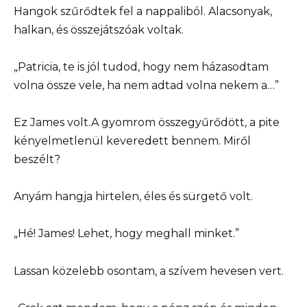
Hangok szűrődtek fel a nappaliból. Alacsonyak,
halkan, és összejátszóak voltak.
„Patricia, te is jól tudod, hogy nem házasodtam
volna össze vele, ha nem adtad volna nekem a…”
Ez James volt.A gyomrom összegyűrődött, a pite
kényelmetlenül keveredett bennem. Miről
beszélt?
Anyám hangja hirtelen, éles és sürgető volt.
„Hé! James! Lehet, hogy meghall minket.”
Lassan közelebb osontam, a szívem hevesen vert.