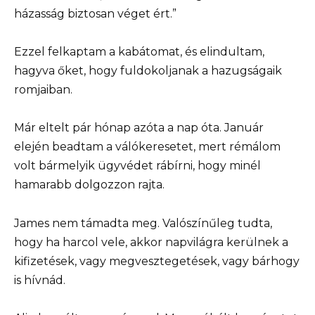
házasság biztosan véget ért.”
Ezzel felkaptam a kabátomat, és elindultam,
hagyva őket, hogy fuldokoljanak a hazugságaik
romjaiban.
Már eltelt pár hónap azóta a nap óta. Január
elején beadtam a válókeresetet, mert rémálom
volt bármelyik ügyvédet rábírni, hogy minél
hamarabb dolgozzon rajta.
James nem támadta meg. Valószínűleg tudta,
hogy ha harcol vele, akkor napvilágra kerülnek a
kifizetések, vagy megvesztegetések, vagy bárhogy
is hívnád.