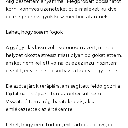
Alig beszéltem anyámmal. Megpróbált bocsánatot
kérni, könnyes üzeneteket és e-maileket küldve,
de még nem vagyok kész megbocsátani neki.
Lehet, hogy sosem fogok.
A gyógyulás lassú volt, különösen azért, mert a
helyzet okozta stressz miatt olyan dolgokat ettem,
amiket nem kellett volna, és ez az inzulinszintem
elszállt, egyenesen a kórházba küldve egy hétre.
De azóta járok terápiára, ami segített feldolgozni a
fájdalmat és újraépíteni az önbecsülésem.
Visszataláltam a régi barátokhoz is, akik
emlékeztettek az értékemre.
Lehet, hogy nem tudom, mit tartogat a jövő, de