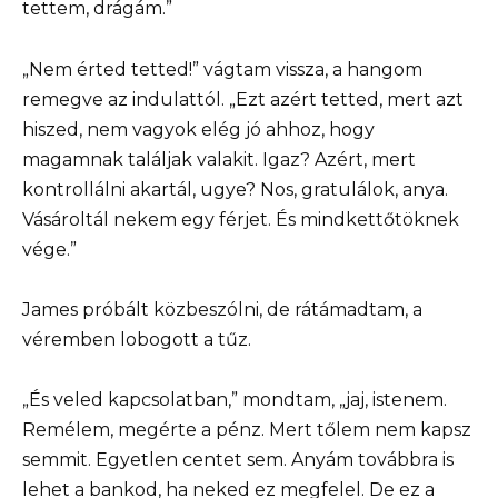
tettem, drágám.”
„Nem érted tetted!” vágtam vissza, a hangom
remegve az indulattól. „Ezt azért tetted, mert azt
hiszed, nem vagyok elég jó ahhoz, hogy
magamnak találjak valakit. Igaz? Azért, mert
kontrollálni akartál, ugye? Nos, gratulálok, anya.
Vásároltál nekem egy férjet. És mindkettőtöknek
vége.”
James próbált közbeszólni, de rátámadtam, a
véremben lobogott a tűz.
„És veled kapcsolatban,” mondtam, „jaj, istenem.
Remélem, megérte a pénz. Mert tőlem nem kapsz
semmit. Egyetlen centet sem. Anyám továbbra is
lehet a bankod, ha neked ez megfelel. De ez a