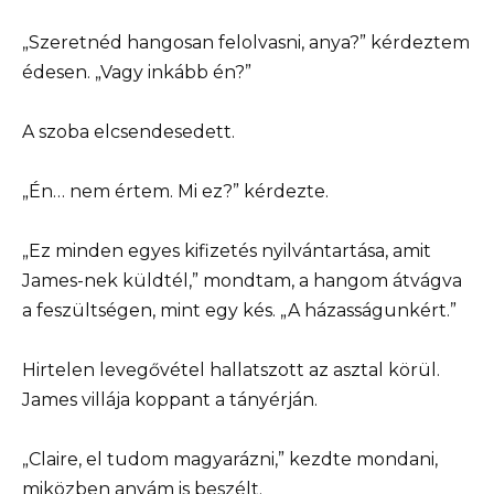
„Szeretnéd hangosan felolvasni, anya?” kérdeztem
édesen. „Vagy inkább én?”
A szoba elcsendesedett.
„Én… nem értem. Mi ez?” kérdezte.
„Ez minden egyes kifizetés nyilvántartása, amit
James-nek küldtél,” mondtam, a hangom átvágva
a feszültségen, mint egy kés. „A házasságunkért.”
Hirtelen levegővétel hallatszott az asztal körül.
James villája koppant a tányérján.
„Claire, el tudom magyarázni,” kezdte mondani,
miközben anyám is beszélt.