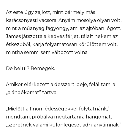
Az este úgy zajlott, mint bármely más
karácsonyesti vacsora. Anyám mosolya olyan volt,
mint a műanyag fagyöngy, ami az ajtóban lógott.
James játszotta a kedves férjet, tálalt nekem az
étkezőből, karja folyamatosan körülöttem volt,
mintha semmi sem változott volna.
De belül? Remegek.
Amikor elérkezett a desszert ideje, felálltam, a
„ajándékomat” tartva.
„Mielőtt a finom édességekkel folytatnánk,”
mondtam, próbálva megtartani a hangomat,
„szeretnék valami különlegeset adni anyámnak.”