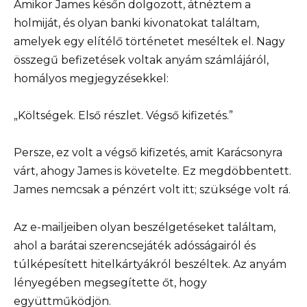
Amikor James későn dolgozott, átnéztem a
holmiját, és olyan banki kivonatokat találtam,
amelyek egy elítélő történetet meséltek el. Nagy
összegű befizetések voltak anyám számlájáról,
homályos megjegyzésekkel:
„Költségek. Első részlet. Végső kifizetés.”
Persze, ez volt a végső kifizetés, amit Karácsonyra
várt, ahogy James is követelte. Ez megdöbbentett.
James nemcsak a pénzért volt itt; szüksége volt rá.
Az e-mailjeiben olyan beszélgetéseket találtam,
ahol a barátai szerencsejáték adósságairól és
túlképesített hitelkártyákról beszéltek. Az anyám
lényegében megsegítette őt, hogy
együttműködjön.