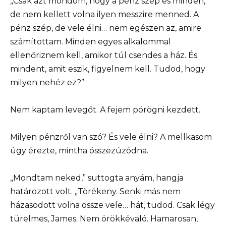
„Csak azt mondom, hogy a pénz szép és minden,
de nem kellett volna ilyen messzire menned. A
pénz szép, de vele élni… nem egészen az, amire
számítottam. Minden egyes alkalommal
ellenőriznem kell, amikor túl csendes a ház. És
mindent, amit eszik, figyelnem kell. Tudod, hogy
milyen nehéz ez?”
Nem kaptam levegőt. A fejem pörögni kezdett.
Milyen pénzről van szó? És vele élni? A mellkasom
úgy érezte, mintha összezúzódna.
„Mondtam neked,” suttogta anyám, hangja
határozott volt. „Törékeny. Senki más nem
házasodott volna össze vele… hát, tudod. Csak légy
türelmes, James. Nem örökkévaló. Hamarosan,