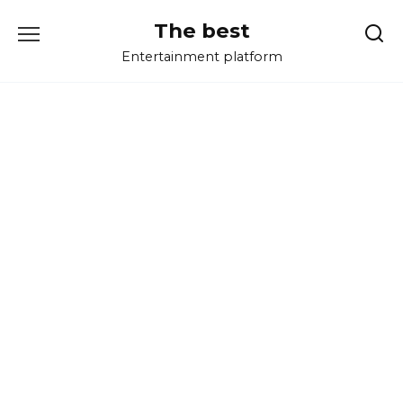
Перейти
The best
к
содержанию
Entertainment platform