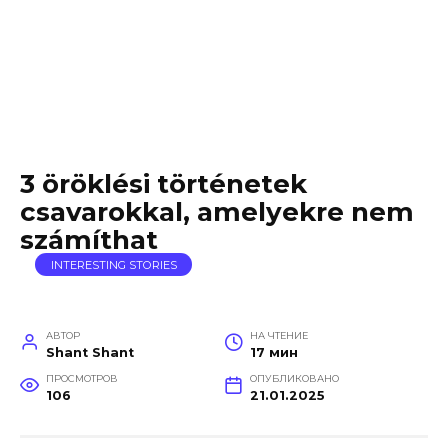
3 öröklési történetek
csavarokkal, amelyekre nem
számíthat
INTERESTING STORIES
АВТОР
НА ЧТЕНИЕ
Shant Shant
17 мин
ПРОСМОТРОВ
ОПУБЛИКОВАНО
106
21.01.2025