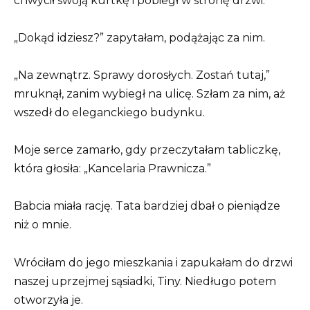
chwycił swoją kurtkę i pobiegł w stronę drzwi.
„Dokąd idziesz?” zapytałam, podążając za nim.
„Na zewnątrz. Sprawy dorosłych. Zostań tutaj,”
mruknął, zanim wybiegł na ulicę. Szłam za nim, aż
wszedł do eleganckiego budynku.
Moje serce zamarło, gdy przeczytałam tabliczkę,
która głosiła: „Kancelaria Prawnicza.”
Babcia miała rację. Tata bardziej dbał o pieniądze
niż o mnie.
Wróciłam do jego mieszkania i zapukałam do drzwi
naszej uprzejmej sąsiadki, Tiny. Niedługo potem
otworzyła je.