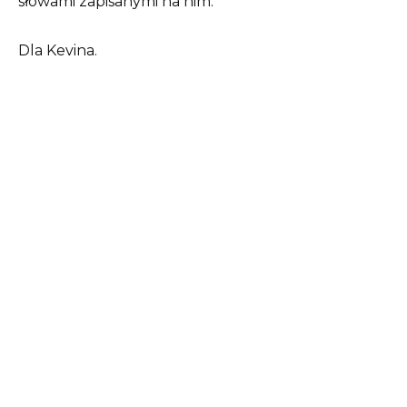
słowami zapisanymi na nim.
Dla Kevina.