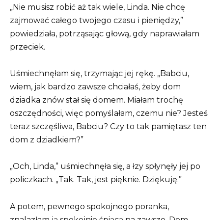
„Nie musisz robić aż tak wiele, Linda. Nie chcę
zajmować całego twojego czasu i pieniędzy,”
powiedziała, potrząsając głową, gdy naprawiałam
przeciek.
Uśmiechnęłam się, trzymając jej rękę. „Babciu,
wiem, jak bardzo zawsze chciałaś, żeby dom
dziadka znów stał się domem. Miałam trochę
oszczędności, więc pomyślałam, czemu nie? Jesteś
teraz szczęśliwa, Babciu? Czy to tak pamiętasz ten
dom z dziadkiem?”
„Och, Linda,” uśmiechnęła się, a łzy spłynęły jej po
policzkach. „Tak. Tak, jest pięknie. Dziękuję.”
A potem, pewnego spokojnego poranka,
znalazłam ją spokojnie śpiącą na zawsze. Dom