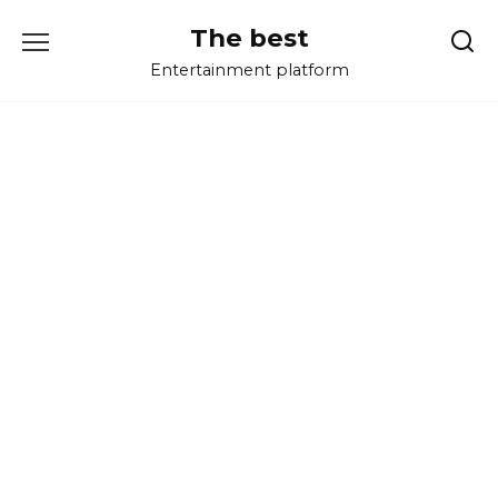
Перейти
The best
к
содержанию
Entertainment platform