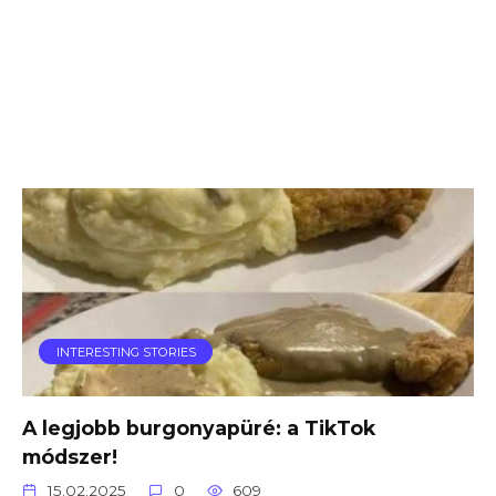
INTERESTING STORIES
A legjobb burgonyapüré: a TikTok
módszer!
15.02.2025
0
609