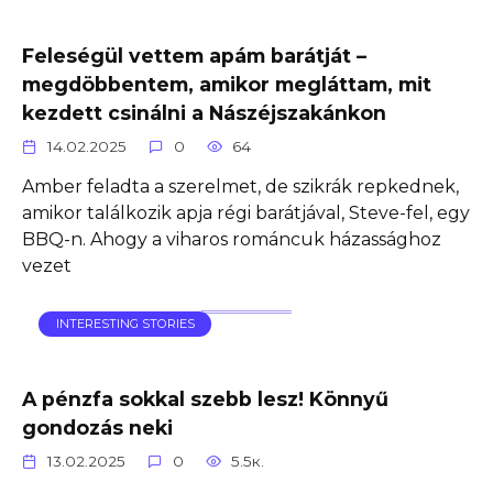
Feleségül vettem apám barátját –
megdöbbentem, amikor megláttam, mit
kezdett csinálni a Nászéjszakánkon
14.02.2025
0
64
Amber feladta a szerelmet, de szikrák repkednek,
amikor találkozik apja régi barátjával, Steve-fel, egy
BBQ-n. Ahogy a viharos románcuk házassághoz
vezet
INTERESTING STORIES
A pénzfa sokkal szebb lesz! Könnyű
gondozás neki
13.02.2025
0
5.5к.