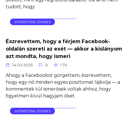
tudott, hogy
INTERESTING STORIES
Észrevettem, hogy a férjem Facebook-
oldalán szereti az exét — akkor a kislányom
azt mondta, hogy ismeri
14.02.2025
0
1.7к.
Ahogy a Facebookot görgettem, észrevettem,
hogy egy nő minden egyes posztomat lájkolja — a
kommentek túl ismerősek voltak ahhoz, hogy
figyelmen kívül hagyjam őket.
INTERESTING STORIES