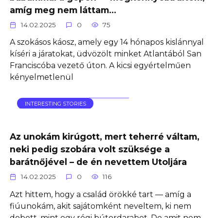
amíg meg nem láttam…
14.02.2025
0
75
A szokásos káosz, amely egy 14 hónapos kislánnyal
kíséri a járatokat, üdvözölt minket Atlantából San
Franciscóba vezető úton. A kicsi egyértelműen
kényelmetlenül
INTERESTING STORIES
Az unokám kirúgott, mert teherré váltam,
neki pedig szobára volt szüksége a
barátnőjével – de én nevettem Utoljára
14.02.2025
0
116
Azt hittem, hogy a család örökké tart — amíg a
fiúunokám, akit sajátomként neveltem, ki nem
dobott, mint egy régi bútordarabot. De amit nem