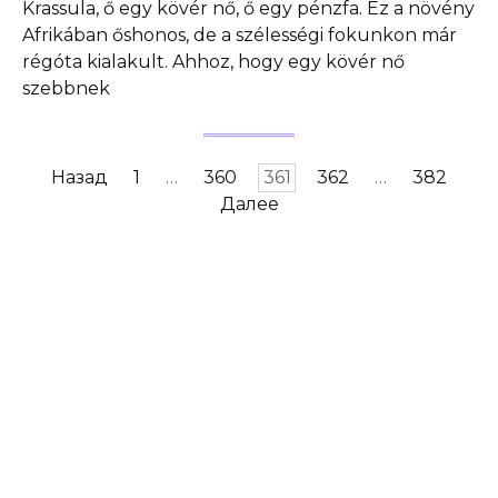
Krassula, ő egy kövér nő, ő egy pénzfa. Ez a növény
Afrikában őshonos, de a szélességi fokunkon már
régóta kialakult. Ahhoz, hogy egy kövér nő
szebbnek
Пагинация
Назад
1
…
360
361
362
…
382
записей
Далее