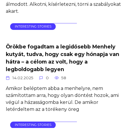
álmodott. Alkotni, kísérletezni, törni a szabályokat
akart.
INTERESTING STORIES
Örökbe fogadtam a legidősebb Menhely
kutyát, tudva, hogy csak egy hónapja van
hátra – a célom az volt, hogy a
legboldogabb legyen
14.02.2025
0
58
Amikor beléptem abba a menhelyre, nem
számítottam arra, hogy olyan döntést hozok, ami
végül a házasságomba kerül. De amikor
letérdeltem az a törékeny öreg
INTERESTING STORIES