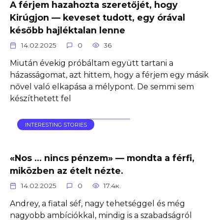
A férjem hazahozta szeretőjét, hogy
Kirúgjon — keveset tudott, egy órával
később hajléktalan lenne
14.02.2025
0
36
Miután évekig próbáltam együtt tartani a
házasságomat, azt hittem, hogy a férjem egy másik
nővel való elkapása a mélypont. De semmi sem
készíthetett fel
INTERESTING STORIES
«Nos … nincs pénzem» — mondta a férfi,
miközben az ételt nézte.
14.02.2025
0
17.4к.
Andrey, a fiatal séf, nagy tehetséggel és még
nagyobb ambíciókkal, mindig is a szabadságról