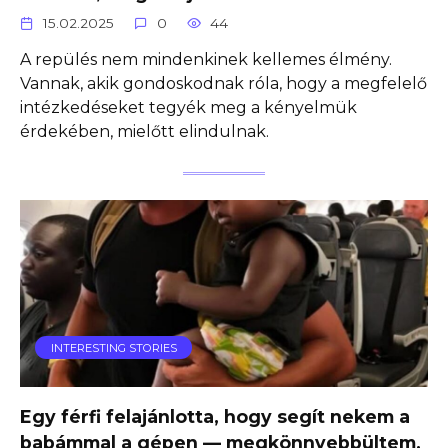
15.02.2025
0
44
A repülés nem mindenkinek kellemes élmény.
Vannak, akik gondoskodnak róla, hogy a megfelelő
intézkedéseket tegyék meg a kényelmük
érdekében, mielőtt elindulnak.
INTERESTING STORIES
Egy férfi felajánlotta, hogy segít nekem a
babámmal a gépen — megkönnyebbültem,