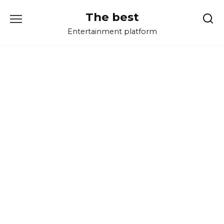
Перейти
The best
к
содержанию
Entertainment platform