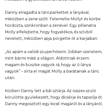
Danny elragadta a táncparkettet a lányával,
miközben a zene szólt. Felemelte Mollyt és körbe
hordozta, szinkronban a zenével. Egy pillanatra
Molly elfelejtette, hogy fogyatékos, és szívből
nevetett, miközben apja pörgette őt a karjaiban.
„Az apám a valódi szuperhősöm. Jobban szeretem,
mint bármi mást a világon. Áldottnak érzem
magam és büszke vagyok rá, hogy az ő lánya
vagyok” – sírta el magát Molly a barátainak a tánc
után.
Közben Danny lett a bál sztárja. Az összes szülő
körülötte gyülekezett, hogy dicsérje és tapsolja őt.
Danny megosztott egy kicsit magáról és a lányáról,