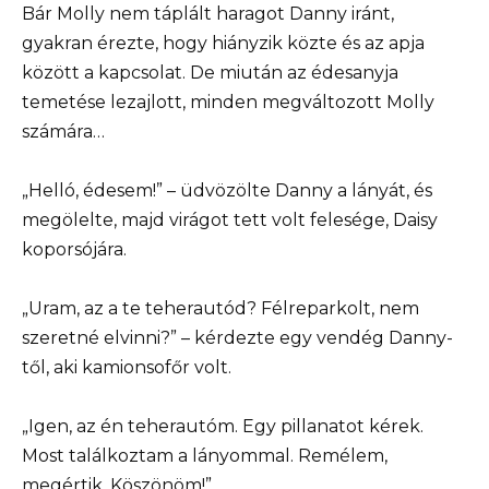
Bár Molly nem táplált haragot Danny iránt,
gyakran érezte, hogy hiányzik közte és az apja
között a kapcsolat. De miután az édesanyja
temetése lezajlott, minden megváltozott Molly
számára…
„Helló, édesem!” – üdvözölte Danny a lányát, és
megölelte, majd virágot tett volt felesége, Daisy
koporsójára.
„Uram, az a te teherautód? Félreparkolt, nem
szeretné elvinni?” – kérdezte egy vendég Danny-
től, aki kamionsofőr volt.
„Igen, az én teherautóm. Egy pillanatot kérek.
Most találkoztam a lányommal. Remélem,
megértik. Köszönöm!”