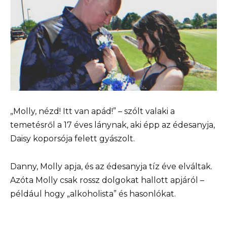
„Molly, nézd! Itt van apád!” – szólt valaki a
temetésről a 17 éves lánynak, aki épp az édesanyja,
Daisy koporsója felett gyászolt.
Danny, Molly apja, és az édesanyja tíz éve elváltak.
Azóta Molly csak rossz dolgokat hallott apjáról –
például hogy „alkoholista” és hasonlókat.