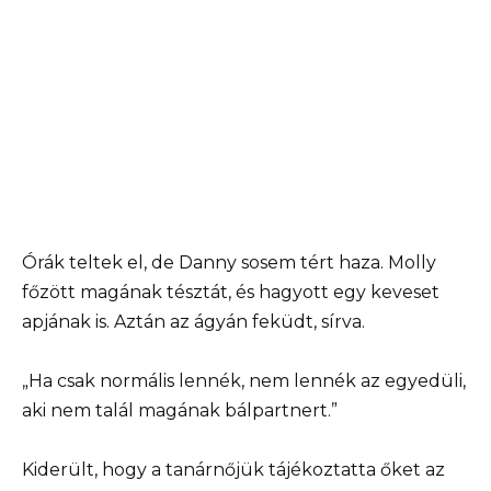
Órák teltek el, de Danny sosem tért haza. Molly
főzött magának tésztát, és hagyott egy keveset
apjának is. Aztán az ágyán feküdt, sírva.
„Ha csak normális lennék, nem lennék az egyedüli,
aki nem talál magának bálpartnert.”
Kiderült, hogy a tanárnőjük tájékoztatta őket az