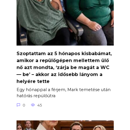
Szoptattam az 5 hónapos kisbabámat,
amikor a repülőgépen mellettem ülő
nő azt mondta, ‘zárja be magát a WC
— be’ – akkor az idősebb lányom a
helyére tette
Egy hónappal a férjem, Mark temetése után
hatórás repülőútra
0
45