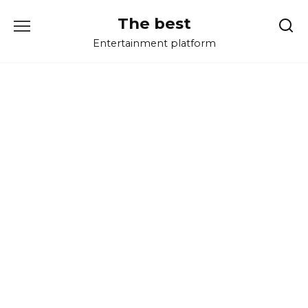
Перейти
The best
к
содержанию
Entertainment platform