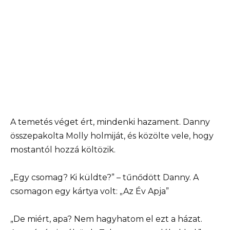
A temetés véget ért, mindenki hazament. Danny
összepakolta Molly holmiját, és közölte vele, hogy
mostantól hozzá költözik.
„Egy csomag? Ki küldte?” – tűnődött Danny. A
csomagon egy kártya volt: „Az Év Apja”
„De miért, apa? Nem hagyhatom el ezt a házat.