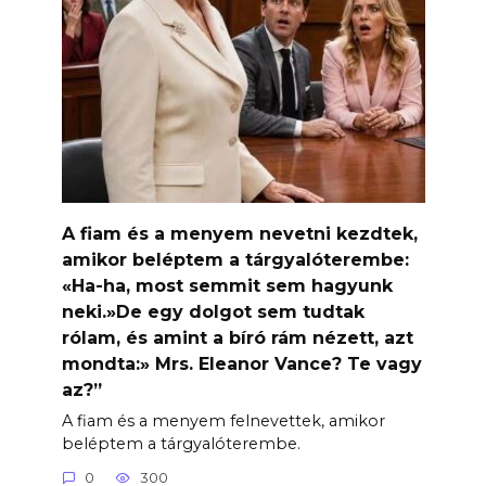
A fiam és a menyem nevetni kezdtek,
amikor beléptem a tárgyalóterembe:
«Ha-ha, most semmit sem hagyunk
neki.»De egy dolgot sem tudtak
rólam, és amint a bíró rám nézett, azt
mondta:» Mrs. Eleanor Vance? Te vagy
az?”
A fiam és a menyem felnevettek, amikor
beléptem a tárgyalóterembe.
0
300