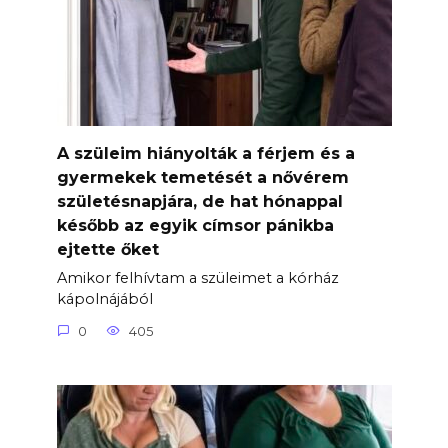
A szüleim hiányolták a férjem és a
gyermekek temetését a nővérem
születésnapjára, de hat hónappal
később az egyik címsor pánikba
ejtette őket
Amikor felhívtam a szüleimet a kórház
kápolnájából
0
405