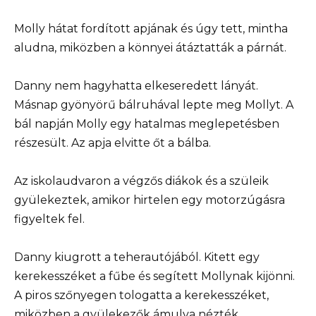
Molly hátat fordított apjának és úgy tett, mintha
aludna, miközben a könnyei átáztatták a párnát.
Danny nem hagyhatta elkeseredett lányát.
Másnap gyönyörű bálruhával lepte meg Mollyt. A
bál napján Molly egy hatalmas meglepetésben
részesült. Az apja elvitte őt a bálba.
Az iskolaudvaron a végzős diákok és a szüleik
gyülekeztek, amikor hirtelen egy motorzúgásra
figyeltek fel.
Danny kiugrott a teherautójából. Kitett egy
kerekesszéket a fűbe és segített Mollynak kijönni.
A piros szőnyegen tologatta a kerekesszéket,
miközben a gyülekezők ámulva nézték.