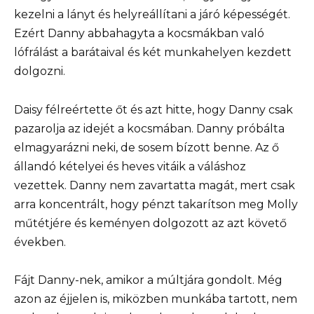
kezelni a lányt és helyreállítani a járó képességét.
Ezért Danny abbahagyta a kocsmákban való
lófrálást a barátaival és két munkahelyen kezdett
dolgozni.
Daisy félreértette őt és azt hitte, hogy Danny csak
pazarolja az idejét a kocsmában. Danny próbálta
elmagyarázni neki, de sosem bízott benne. Az ő
állandó kételyei és heves vitáik a váláshoz
vezettek. Danny nem zavartatta magát, mert csak
arra koncentrált, hogy pénzt takarítson meg Molly
műtétjére és keményen dolgozott az azt követő
években.
Fájt Danny-nek, amikor a múltjára gondolt. Még
azon az éjjelen is, miközben munkába tartott, nem