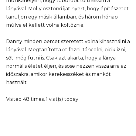
munkahelyén, hogy több időt tölthessen a
lányával. Molly ösztöndíjat nyert, hogy építészetet
tanuljon egy másik államban, és három hónap
múlva el kellett volna költöznie.
Danny minden percet szeretett volna kihasználni a
lányával. Megtanította őt főzni, táncolni, biciklizni,
sőt, még futni is. Csak azt akarta, hogy a lánya
normális életet éljen, és sose nézzen vissza arra az
időszakra, amikor kerekesszéket és mankót
használt.
Visited 48 times, 1 visit(s) today