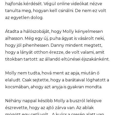
hajfonás kérdését. Végül online videókat nézve
tanulta meg, hogyan kell csinálni. De nem ez volt
az egyetlen dolog.
Átadta a hálószobáját, hogy Molly kényelmesen
alhasson. Még egy új, puha ágyat is vásárolt neki,
hogy jól pihenhessen. Danny mindent megtett,
hogy a lányát otthon érezze, de volt valami, amit
titokban tartott: az állandó eltűnései éjszakánként.
Molly nem tudta, hová ment az apja, miután ő
elaludt. Csak sejtette, hogy a barátaival lóghatott a
kocsmában, ahogy azt anyja is gyakran mondta.
Néhány nappal később Molly a buszról lelépve
észrevette, hogy az ajtó zárva van. Az ablak
mögött egy cetli volt. „A kulcs a cserép alatt van.