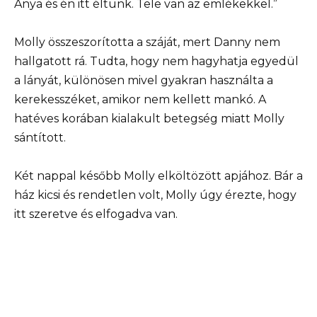
Anya és én itt éltünk. Tele van az emlékekkel.”
Molly összeszorította a száját, mert Danny nem
hallgatott rá. Tudta, hogy nem hagyhatja egyedül
a lányát, különösen mivel gyakran használta a
kerekesszéket, amikor nem kellett mankó. A
hatéves korában kialakult betegség miatt Molly
sántított.
Két nappal később Molly elköltözött apjához. Bár a
ház kicsi és rendetlen volt, Molly úgy érezte, hogy
itt szeretve és elfogadva van.