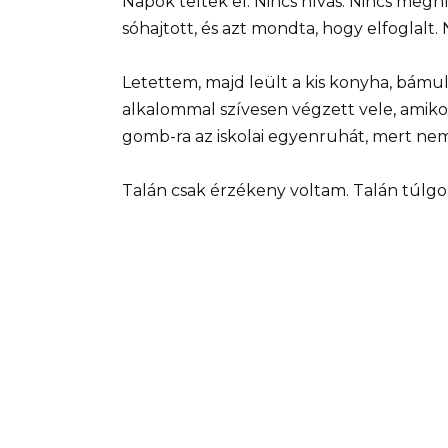
Napok teltek el. Nincs hívás. Nincs meg
sóhajtott, és azt mondta, hogy elfoglalt
Letettem, majd leült a kis konyha, bámu
alkalommal szívesen végzett vele, amiko
gomb-ra az iskolai egyenruhát, mert 
Talán csak érzékeny voltam. Talán túlg