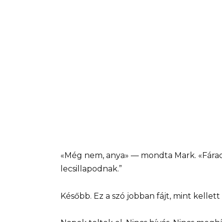
«Még nem, anya» — mondta Mark. «Fáradt
lecsillapodnak.”
Később. Ez a szó jobban fájt, mint kellett