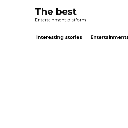
Перейти
The best
к
содержанию
Entertainment platform
Interesting stories
Entertainment