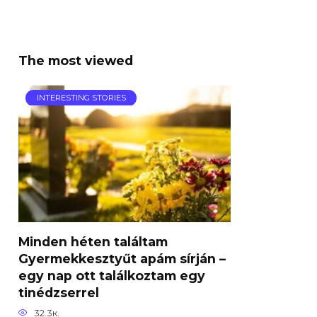
The most viewed
INTERESTING STORIES
Minden héten találtam
Gyermekkesztyűt apám sírján –
egy nap ott találkoztam egy
tinédzserrel
32.3к.