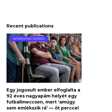
Recent publications
INTERESTING STORIES
Egy jogosult ember elfoglalta a
92 éves nagyapám helyét egy
futballmeccsen, mert ‘amúgy
sem emlékszik rá’ — öt perccel