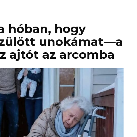
 a hóban, hogy
zülött unokámat—a
z ajtót az arcomba