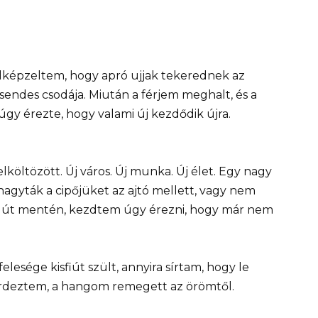
Elképzeltem, hogy apró ujjak tekerednek az
csendes csodája. Miután a férjem meghalt, és a
úgy érezte, hogy valami új kezdődik újra.
lköltözött. Új város. Új munka. Új élet. Egy nagy
agyták a cipőjüket az ajtó mellett, vagy nem
 az út mentén, kezdtem úgy érezni, hogy már nem
elesége kisfiút szült, annyira sírtam, hogy le
rdeztem, a hangom remegett az örömtől.