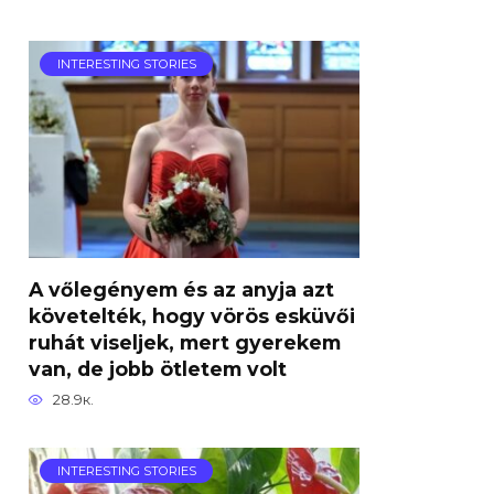
INTERESTING STORIES
A vőlegényem és az anyja azt
követelték, hogy vörös esküvői
ruhát viseljek, mert gyerekem
van, de jobb ötletem volt
28.9к.
INTERESTING STORIES