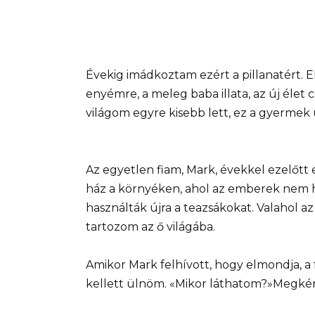
Évekig imádkoztam ezért a pillanatért. 
enyémre, a meleg baba illata, az új élet 
világom egyre kisebb lett, ez a gyermek 
Az egyetlen fiam, Mark, évekkel ezelőtt e
ház a környéken, ahol az emberek nem h
használták újra a teazsákokat. Valahol
tartozom az ő világába.
Amikor Mark felhívott, hogy elmondja, a f
kellett ülnöm. «Mikor láthatom?»Megké