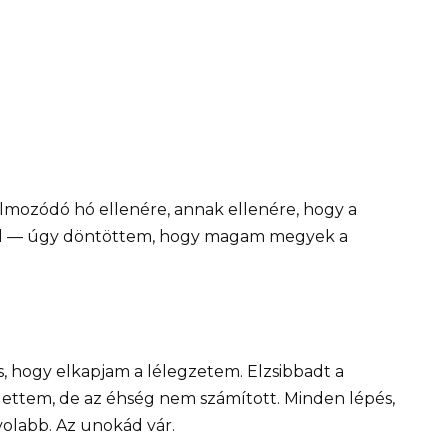
almozódó hó ellenére, annak ellenére, hogy a
kül — úgy döntöttem, hogy magam megyek a
s, hogy elkapjam a lélegzetem. Elzsibbadt a
ettem, de az éhség nem számított. Minden lépés,
olabb. Az unokád vár.