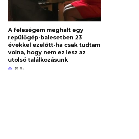
A feleségem meghalt egy
repülőgép-balesetben 23
évekkel ezelőtt-ha csak tudtam
volna, hogy nem ez lesz az
utolsó találkozásunk
19.8к.