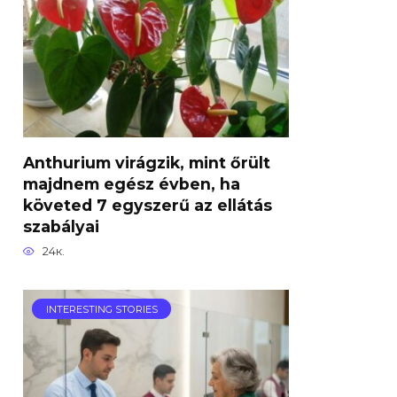
Anthurium virágzik, mint őrült
majdnem egész évben, ha
követed 7 egyszerű az ellátás
szabályai
24к.
INTERESTING STORIES