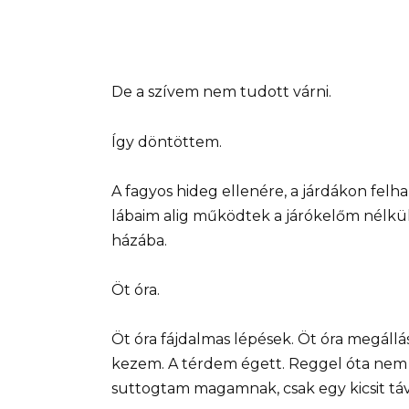
De a szívem nem tudott várni.
Így döntöttem.
A fagyos hideg ellenére, a járdákon felh
lábaim alig működtek a járókelőm nél
házába.
Öt óra.
Öt óra fájdalmas lépések. Öt óra megállá
kezem. A térdem égett. Reggel óta nem 
suttogtam magamnak, csak egy kicsit táv