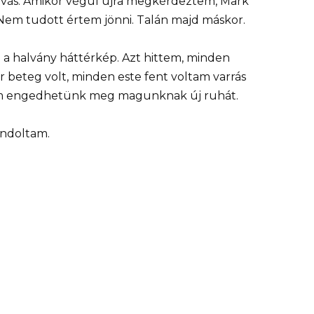
hívás. Amikor végül újra megkérdeztem, Mark
. Nem tudott értem jönni. Talán majd máskor.
l a halvány háttérkép. Azt hittem, minden
r beteg volt, minden este fent voltam varrás
nem engedhetünk meg magunknak új ruhát.
ondoltam.