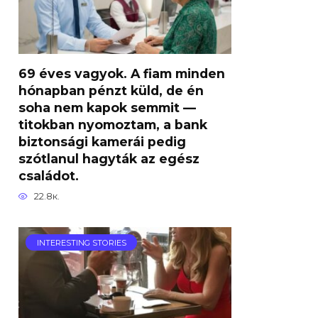
69 éves vagyok. A fiam minden
hónapban pénzt küld, de én
soha nem kapok semmit —
titokban nyomoztam, a bank
biztonsági kamerái pedig
szótlanul hagyták az egész
családot.
22.8к.
INTERESTING STORIES