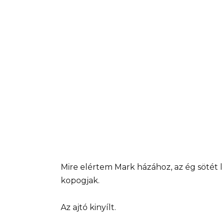
Mire elértem Mark házához, az ég sötét l
kopogjak.
Az ajtó kinyílt.