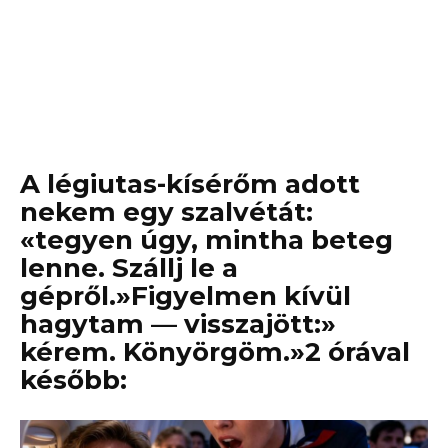
A légiutas-kísérőm adott
nekem egy szalvétát:
«tegyen úgy, mintha beteg
lenne. Szállj le a
gépről.»Figyelmen kívül
hagytam — visszajött:»
kérem. Könyörgöm.»2 órával
később: