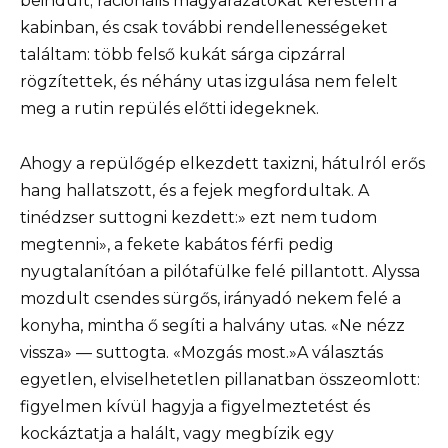
beindult; racionális magyarázatokat kerestem a
kabinban, és csak további rendellenességeket
találtam: több felső kukát sárga cipzárral
rögzítettek, és néhány utas izgulása nem felelt
meg a rutin repülés előtti idegeknek.
Ahogy a repülőgép elkezdett taxizni, hátulról erős
hang hallatszott, és a fejek megfordultak. A
tinédzser suttogni kezdett:» ezt nem tudom
megtenni», a fekete kabátos férfi pedig
nyugtalanítóan a pilótafülke felé pillantott. Alyssa
mozdult csendes sürgős, irányadó nekem felé a
konyha, mintha ő segíti a halvány utas. «Ne nézz
vissza» — suttogta. «Mozgás most.»A választás
egyetlen, elviselhetetlen pillanatban összeomlott:
figyelmen kívül hagyja a figyelmeztetést és
kockáztatja a halált, vagy megbízik egy