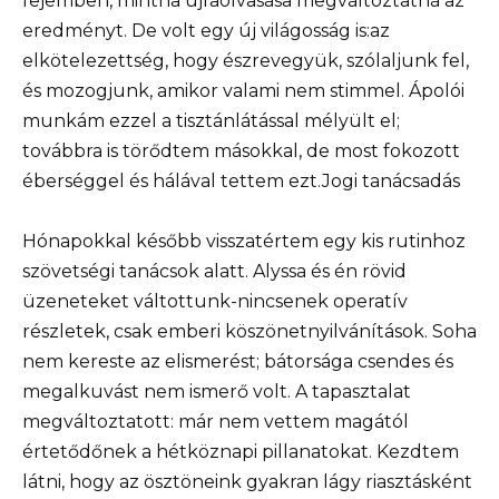
fejemben, mintha újraolvasása megváltoztatná az
eredményt. De volt egy új világosság is:az
elkötelezettség, hogy észrevegyük, szólaljunk fel,
és mozogjunk, amikor valami nem stimmel. Ápolói
munkám ezzel a tisztánlátással mélyült el;
továbbra is törődtem másokkal, de most fokozott
éberséggel és hálával tettem ezt.Jogi tanácsadás
Hónapokkal később visszatértem egy kis rutinhoz
szövetségi tanácsok alatt. Alyssa és én rövid
üzeneteket váltottunk-nincsenek operatív
részletek, csak emberi köszönetnyilvánítások. Soha
nem kereste az elismerést; bátorsága csendes és
megalkuvást nem ismerő volt. A tapasztalat
megváltoztatott: már nem vettem magától
értetődőnek a hétköznapi pillanatokat. Kezdtem
látni, hogy az ösztöneink gyakran lágy riasztásként