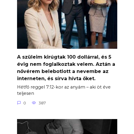
A szüleim kirúgtak 100 dollárral, és 5
évig nem foglalkoztak velem. Aztán a
nővérem belebotlott a nevembe az
interneten, és sírva hívta őket.
Hétfő reggel 7:12-kor az anyám – aki öt éve
teljesen
0
387