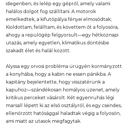
idegenben, és lelép egy gépről, amely valami
halálos dolgot fog szállítani. A motorok
emelkedtek, a kifutópálya fényei elmosódtak;
Kioldottam, felálltam, és követtem őt a folyosóra,
ahogy a repülőgép felgyorsult—egy hétköznapi
utazás, amely egyetlen, klimatikus döntésbe
szakadt élet és halál között.
Alyssa egy orvosi probléma ürügyén kormányzott
a konyhába, hogy a kabin ne essen pánikba. A
kapitány bejelentette, hogy visszatérünk a
kapuhoz—szándékosan homályos üzenet, amely
kritikus perceket vásárolt. Két egyenruhás légi
marsall lépett ki az első osztályról, és egy csendes,
ellenőrzött hatósággal haladtak végig a folyosón,
ami miatt az utasok megfagytak.