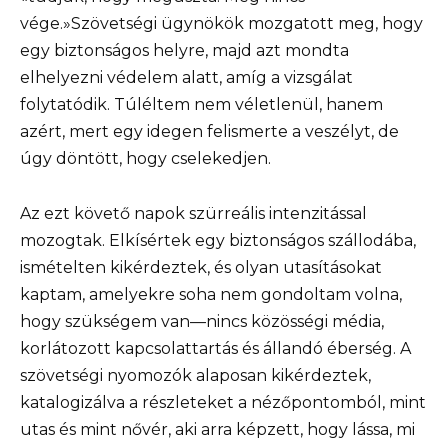
vége.»Szövetségi ügynökök mozgatott meg, hogy
egy biztonságos helyre, majd azt mondta
elhelyezni védelem alatt, amíg a vizsgálat
folytatódik. Túléltem nem véletlenül, hanem
azért, mert egy idegen felismerte a veszélyt, de
úgy döntött, hogy cselekedjen.
Az ezt követő napok szürreális intenzitással
mozogtak. Elkísértek egy biztonságos szállodába,
ismételten kikérdeztek, és olyan utasításokat
kaptam, amelyekre soha nem gondoltam volna,
hogy szükségem van—nincs közösségi média,
korlátozott kapcsolattartás és állandó éberség. A
szövetségi nyomozók alaposan kikérdeztek,
katalogizálva a részleteket a nézőpontomból, mint
utas és mint nővér, aki arra képzett, hogy lássa, mi