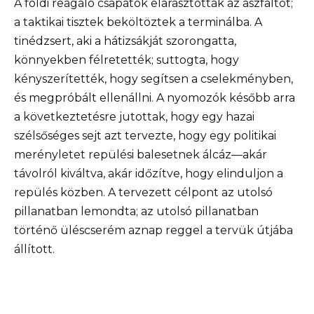
A földi reagáló csapatok elárasztották az aszfaltot;
a taktikai tisztek beköltöztek a terminálba. A
tinédzsert, aki a hátizsákját szorongatta,
könnyekben félretették; suttogta, hogy
kényszerítették, hogy segítsen a cselekményben,
és megpróbált ellenállni. A nyomozók később arra
a következtetésre jutottak, hogy egy hazai
szélsőséges sejt azt tervezte, hogy egy politikai
merényletet repülési balesetnek álcáz—akár
távolról kiváltva, akár időzítve, hogy elinduljon a
repülés közben. A tervezett célpont az utolsó
pillanatban lemondta; az utolsó pillanatban
történő üléscserém aznap reggel a tervük útjába
állított.