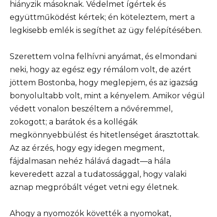
hiányzik másoknak. Védelmet ígértek és
együttműködést kértek; én köteleztem, mert a
legkisebb emlék is segíthet az ügy felépítésében.
Szerettem volna felhívni anyámat, és elmondani
neki, hogy az egész egy rémálom volt, de azért
jöttem Bostonba, hogy meglepjem, és az igazság
bonyolultabb volt, mint a kényelem. Amikor végül
védett vonalon beszéltem a nővéremmel,
zokogott; a barátok és a kollégák
megkönnyebbülést és hitetlenséget árasztottak.
Az az érzés, hogy egy idegen megment,
fájdalmasan nehéz hálává dagadt—a hála
keveredett azzal a tudatossággal, hogy valaki
aznap megpróbált véget vetni egy életnek.
Ahogy a nyomozók követték a nyomokat,