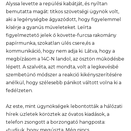
Alyssa levette a repülési kabátját, és nyíltan
bemutatta magát: titkos szövetségi ügynök volt,
aki a legénységbe ágyazódott, hogy figyelemmel
kísérje a gyanús műveleteket. Leírta
figyelmeztető jelek ő követte-furcsa rakomány
papírmunka, szokatlan ülés csere,és a
kommunikáció, hogy nem adja ki. Látva, hogy a
megbízásom a 14C-N landol, az ösztön működésbe
lépett. A szalvéta, azt mondta, volt a legkevésbé
szembetűnő módszer a reakció kikényszerítésére
anélkül, hogy szélesebb pánikot váltott volna ki a
fedélzeten.
Az este, mint ügynökségek lebontották a hálózati
hírek üzletek köröztek az óvatos kiadások, a
telefon zsongott a borzongató hangposta:
«tudjuk, hogy megúszta. Még nincs