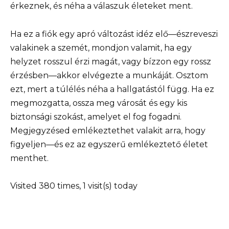
érkeznek, és néha a válaszuk életeket ment.
Ha ez a fiók egy apró változást idéz elő—észreveszi
valakinek a szemét, mondjon valamit, ha egy
helyzet rosszul érzi magát, vagy bízzon egy rossz
érzésben—akkor elvégezte a munkáját. Osztom
ezt, mert a túlélés néha a hallgatástól függ. Ha ez
megmozgatta, ossza meg városát és egy kis
biztonsági szokást, amelyet el fog fogadni.
Megjegyzésed emlékeztethet valakit arra, hogy
figyeljen—és ez az egyszerű emlékeztető életet
menthet.
Visited 380 times, 1 visit(s) today