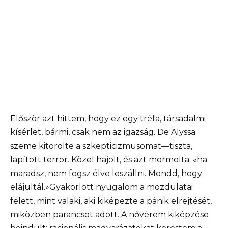
Először azt hittem, hogy ez egy tréfa, társadalmi
kísérlet, bármi, csak nem az igazság. De Alyssa
szeme kitörölte a szkepticizmusomat—tiszta,
lapított terror. Közel hajolt, és azt mormolta: «ha
maradsz, nem fogsz élve leszállni. Mondd, hogy
elájultál.»Gyakorlott nyugalom a mozdulatai
felett, mint valaki, aki kiképezte a pánik elrejtését,
miközben parancsot adott. A nővérem kiképzése