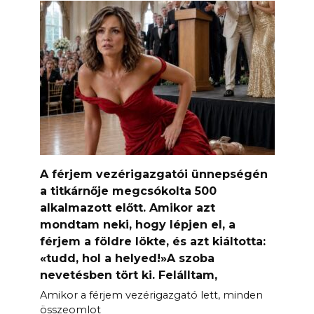
A férjem vezérigazgatói ünnepségén
a titkárnője megcsókolta 500
alkalmazott előtt. Amikor azt
mondtam neki, hogy lépjen el, a
férjem a földre lökte, és azt kiáltotta:
«tudd, hol a helyed!»A szoba
nevetésben tört ki. Felálltam,
Amikor a férjem vezérigazgató lett, minden
összeomlot