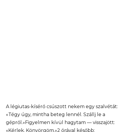
A légiutas-kísérő csúszott nekem egy szalvétát:
«Tégy úgy, mintha beteg lennél. Szállj le a
gépről.»Figyelmen kívül hagytam — visszajött:
«Kérlek. Könyörgöm.»2 órával később: