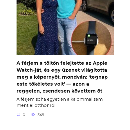
A férjem a töltőn felejtette az Apple
Watch-ját, és egy üzenet világította
meg a képernyőt, mondván: ‘tegnap
este tökéletes volt’ — azon a
reggelen, csendesen követtem őt
A férjem soha egyetlen alkalommal sem
ment el otthonról
0
349