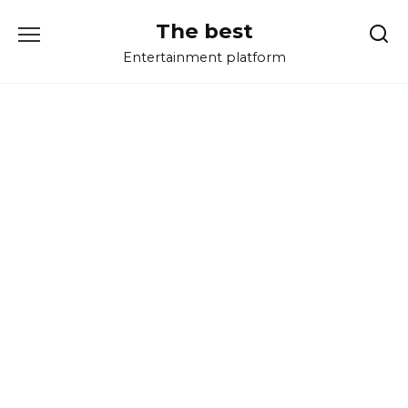
Перейти
The best
к
содержанию
Entertainment platform