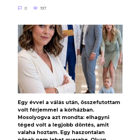
0
197
Egy évvel a válás után, összefutottam
volt férjemmel a kórházban.
Mosolyogva azt mondta: elhagyni
téged volt a legjobb döntés, amit
valaha hoztam. Egy haszontalan
nőnek nem lehet gyereke. Olyan