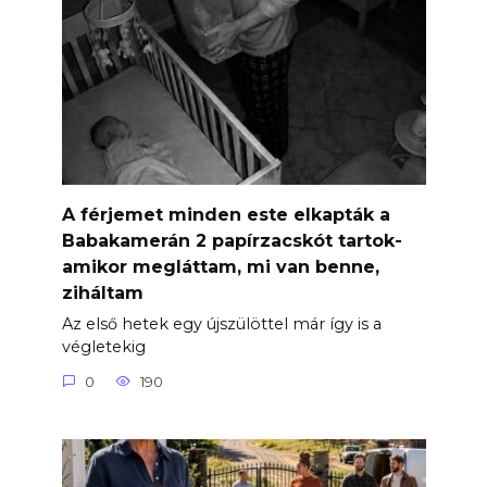
A férjemet minden este elkapták a
Babakamerán 2 papírzacskót tartok-
amikor megláttam, mi van benne,
ziháltam
Az első hetek egy újszülöttel már így is a
végletekig
0
190