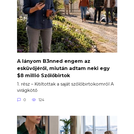
A lányom B3nned engem az
esküvőjéről, miután adtam neki egy
$8 millió Szőlőbirtok
1. rész – Kitiltottak a saját szőlőbirtokomról A
virágkötő
0
124