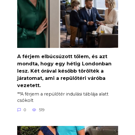
A férjem elbúcsúzott tőlem, és azt
mondta, hogy egy hétig Londonban
lesz. Két órával később törölték a
járatomat, ami a repülőtéri váróba
vezetett.
**A férjem a repülőtér indulási táblája alatt
csókolt
0
519