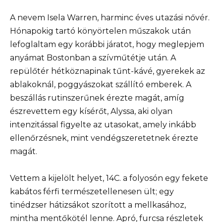
A nevem Isela Warren, harminc éves utazási nővér.
Hónapokig tartó könyörtelen műszakok után
lefoglaltam egy korábbi járatot, hogy meglepjem
anyámat Bostonban a szívműtétje után. A
repülőtér hétköznapinak tűnt-kávé, gyerekek az
ablakoknál, poggyászokat szállító emberek. A
beszállás rutinszerűnek érezte magát, amíg
észrevettem egy kísérőt, Alyssa, aki olyan
intenzitással figyelte az utasokat, amely inkább
ellenőrzésnek, mint vendégszeretetnek érezte
magát.
Vettem a kijelölt helyet, 14C. a folyosón egy fekete
kabátos férfi természetellenesen ült; egy
tinédzser hátizsákot szorított a mellkasához,
mintha mentőkötél lenne. Apró, furcsa részletek