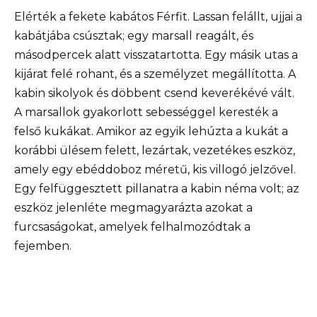
Elérték a fekete kabátos Férfit. Lassan felállt, ujjai a
kabátjába csúsztak; egy marsall reagált, és
másodpercek alatt visszatartotta. Egy másik utas a
kijárat felé rohant, és a személyzet megállította. A
kabin sikolyok és döbbent csend keverékévé vált.
A marsallok gyakorlott sebességgel keresték a
felső kukákat. Amikor az egyik lehúzta a kukát a
korábbi ülésem felett, lezártak, vezetékes eszköz,
amely egy ebéddoboz méretű, kis villogó jelzővel.
Egy felfüggesztett pillanatra a kabin néma volt; az
eszköz jelenléte megmagyarázta azokat a
furcsaságokat, amelyek felhalmozódtak a
fejemben.