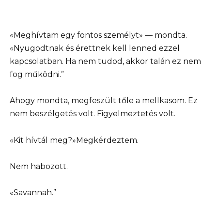
«Meghívtam egy fontos személyt» — mondta.
«Nyugodtnak és érettnek kell lenned ezzel
kapcsolatban. Ha nem tudod, akkor talán ez nem
fog működni.”
Ahogy mondta, megfeszült tőle a mellkasom. Ez
nem beszélgetés volt. Figyelmeztetés volt.
«Kit hívtál meg?»Megkérdeztem.
Nem habozott.
«Savannah.”