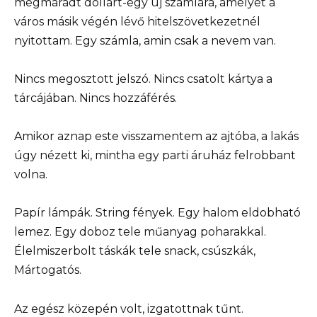
megmaradt dollárt-egy új számlára, amelyet a
város másik végén lévő hitelszövetkezetnél
nyitottam. Egy számla, amin csak a nevem van.
Nincs megosztott jelszó. Nincs csatolt kártya a
tárcájában. Nincs hozzáférés.
Amikor aznap este visszamentem az ajtóba, a lakás
úgy nézett ki, mintha egy parti áruház felrobbant
volna.
Papír lámpák. String fények. Egy halom eldobható
lemez. Egy doboz tele műanyag poharakkal.
Élelmiszerbolt táskák tele snack, csúszkák,
Mártogatós.
Az egész közepén volt, izgatottnak tűnt.