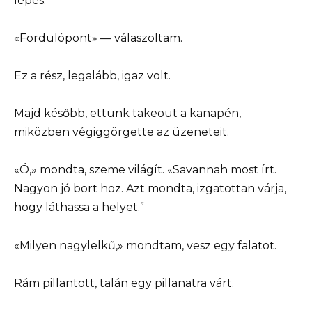
lépés.”
«Fordulópont» — válaszoltam.
Ez a rész, legalább, igaz volt.
Majd később, ettünk takeout a kanapén,
miközben végiggörgette az üzeneteit.
«Ó,» mondta, szeme világít. «Savannah most írt.
Nagyon jó bort hoz. Azt mondta, izgatottan várja,
hogy láthassa a helyet.”
«Milyen nagylelkű,» mondtam, vesz egy falatot.
Rám pillantott, talán egy pillanatra várt.