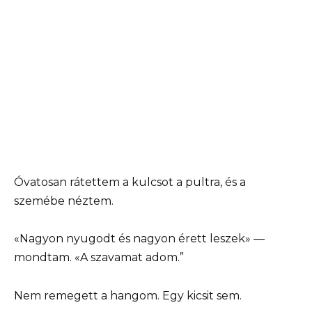
Óvatosan rátettem a kulcsot a pultra, és a
szemébe néztem.
«Nagyon nyugodt és nagyon érett leszek» —
mondtam. «A szavamat adom.”
Nem remegett a hangom. Egy kicsit sem.