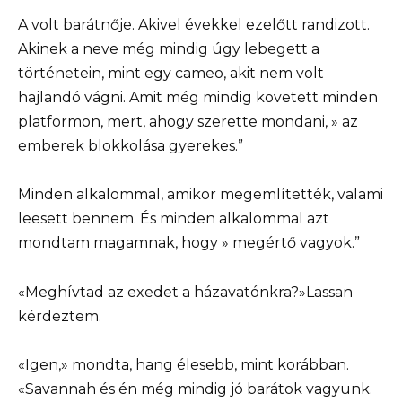
A volt barátnője. Akivel évekkel ezelőtt randizott.
Akinek a neve még mindig úgy lebegett a
történetein, mint egy cameo, akit nem volt
hajlandó vágni. Amit még mindig követett minden
platformon, mert, ahogy szerette mondani, » az
emberek blokkolása gyerekes.”
Minden alkalommal, amikor megemlítették, valami
leesett bennem. És minden alkalommal azt
mondtam magamnak, hogy » megértő vagyok.”
«Meghívtad az exedet a házavatónkra?»Lassan
kérdeztem.
«Igen,» mondta, hang élesebb, mint korábban.
«Savannah és én még mindig jó barátok vagyunk.