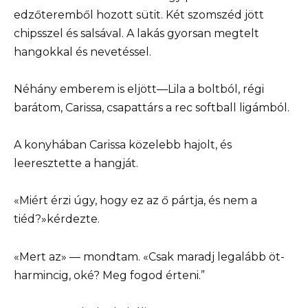
edzőteremből hozott sütit. Két szomszéd jött
chipsszel és salsával. A lakás gyorsan megtelt
hangokkal és nevetéssel.
Néhány emberem is eljött—Lila a boltból, régi
barátom, Carissa, csapattárs a rec softball ligámból.
A konyhában Carissa közelebb hajolt, és
leeresztette a hangját.
«Miért érzi úgy, hogy ez az ő pártja, és nem a
tiéd?»kérdezte.
«Mert az» — mondtam. «Csak maradj legalább öt-
harmincig, oké? Meg fogod érteni.”