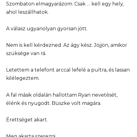
Szombaton elmagyarázom. Csak … kell egy hely,
ahol leszállhatok.
A válasz ugyanolyan gyorsan jött.
Nem is kell kérdezned. Az ágy kész. Jöjjön, amikor
szüksége van rá.
Letettem a telefont arccal lefelé a pultra, és lassan
kilélegeztem.
A fal másik oldalán hallottam Ryan nevetését,
élénk és nyugodt. Büszke volt magára.
Érettséget akart.
Meg akarta szerezni.