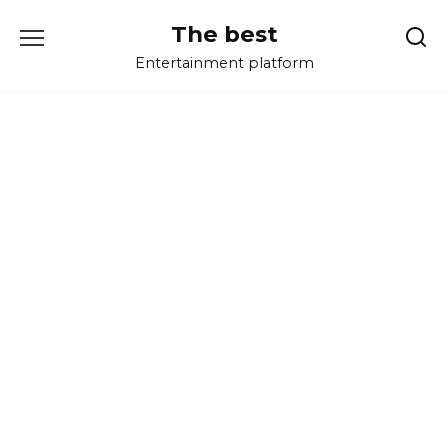
Перейти
The best
к
содержанию
Entertainment platform