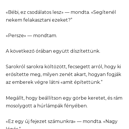
«Bébi, ez csodálatos lesz» — mondta. «Segítenél
nekem felakasztani ezeket?”
«Persze» — mondtam.
A következő órában együtt díszítettünk.
Sarokról sarokra költözött, fecsegett arról, hogy ki
erősítette meg, milyen zenét akart, hogyan fogják
az emberek végre látni «amit építettünk.”
Megállt, hogy beállítson egy görbe keretet, és rám
mosolygott a húrlámpák fényében.
«Ez egy új fejezet számunkra» — mondta. «Nagy