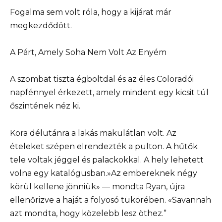
Fogalma sem volt róla, hogy a kijárat már
megkezdődött.
A Párt, Amely Soha Nem Volt Az Enyém
A szombat tiszta égboltdal és az éles Coloradói
napfénnyel érkezett, amely mindent egy kicsit túl
őszintének néz ki.
Kora délutánra a lakás makulátlan volt. Az
ételeket szépen elrendezték a pulton. A hűtők
tele voltak jéggel és palackokkal. A hely lehetett
volna egy katalógusban.»Az embereknek négy
körül kellene jönniük» — mondta Ryan, újra
ellenőrizve a haját a folyosó tükörében. «Savannah
azt mondta, hogy közelebb lesz öthez.”