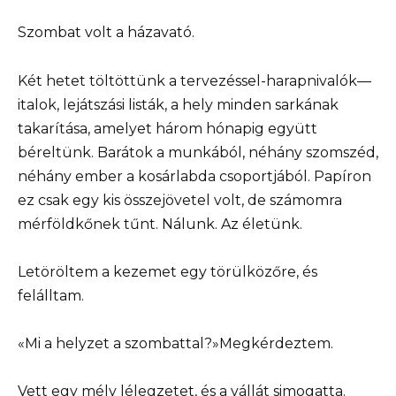
Szombat volt a házavató.
Két hetet töltöttünk a tervezéssel-harapnivalók—
italok, lejátszási listák, a hely minden sarkának
takarítása, amelyet három hónapig együtt
béreltünk. Barátok a munkából, néhány szomszéd,
néhány ember a kosárlabda csoportjából. Papíron
ez csak egy kis összejövetel volt, de számomra
mérföldkőnek tűnt. Nálunk. Az életünk.
Letöröltem a kezemet egy törülközőre, és
felálltam.
«Mi a helyzet a szombattal?»Megkérdeztem.
Vett egy mély lélegzetet, és a vállát simogatta.