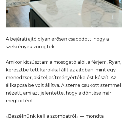
A bejárati ajtó olyan erősen csapódott, hogy a
szekrények zörögtek.
Amikor kicsúsztam a mosogató alól, a férjem, Ryan,
keresztbe tett karokkal állt az ajtóban, mint egy
menedzser, aki teljesítményértékelést készít. Az
állkapcsa be volt állítva. A szeme csukott szemmel
nézett, ami azt jelentette, hogy a döntése már
megtörtént.
«Beszélnünk kell a szombatról» — mondta.