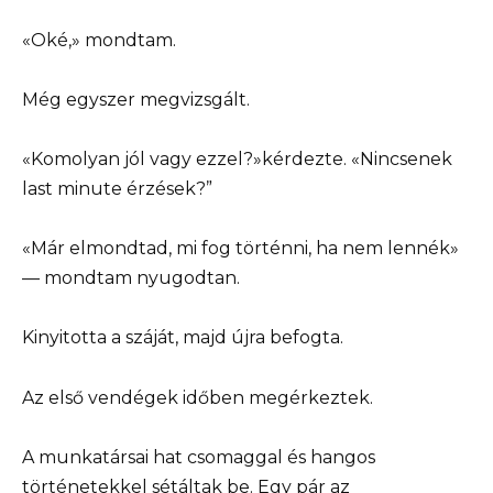
«Oké,» mondtam.
Még egyszer megvizsgált.
«Komolyan jól vagy ezzel?»kérdezte. «Nincsenek
last minute érzések?”
«Már elmondtad, mi fog történni, ha nem lennék»
— mondtam nyugodtan.
Kinyitotta a száját, majd újra befogta.
Az első vendégek időben megérkeztek.
A munkatársai hat csomaggal és hangos
történetekkel sétáltak be. Egy pár az