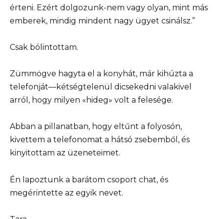
érteni. Ezért dolgozunk-nem vagy olyan, mint más
emberek, mindig mindent nagy ügyet csinálsz.”
Csak bólintottam.
Zümmögve hagyta el a konyhát, már kihúzta a
telefonját—kétségtelenül dicsekedni valakivel
arról, hogy milyen «hideg» volt a felesége.
Abban a pillanatban, hogy eltűnt a folyosón,
kivettem a telefonomat a hátsó zsebemből, és
kinyitottam az üzeneteimet.
Én lapoztunk a barátom csoport chat, és
megérintette az egyik nevet.