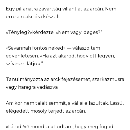
Egy pillanatra zavartság villant át az arcán. Nem
erre a reakcióra készült.
«Tényleg?»kérdezte. «Nem vagy ideges?”
«Savannah fontos neked» — válaszoltam
egyenletesen. «Ha azt akarod, hogy ott legyen,
szívesen látjuk.”
Tanulmányozta az arckifejezésemet, szarkazmusra
vagy haragra vadászva.
Amikor nem talált semmit, a vállai ellazultak. Lassú,
elégedett mosoly terjedt az arcán.
«Látod?»ő mondta. «Tudtam, hogy meg fogod