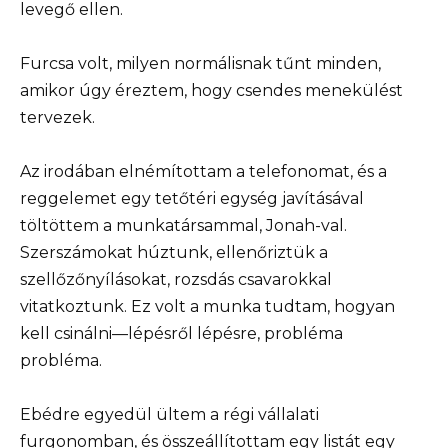
levegő ellen.
Furcsa volt, milyen normálisnak tűnt minden,
amikor úgy éreztem, hogy csendes menekülést
tervezek.
Az irodában elnémítottam a telefonomat, és a
reggelemet egy tetőtéri egység javításával
töltöttem a munkatársammal, Jonah-val.
Szerszámokat húztunk, ellenőriztük a
szellőzőnyílásokat, rozsdás csavarokkal
vitatkoztunk. Ez volt a munka tudtam, hogyan
kell csinálni—lépésről lépésre, probléma
probléma.
Ebédre egyedül ültem a régi vállalati
furgonomban, és összeállítottam egy listát egy