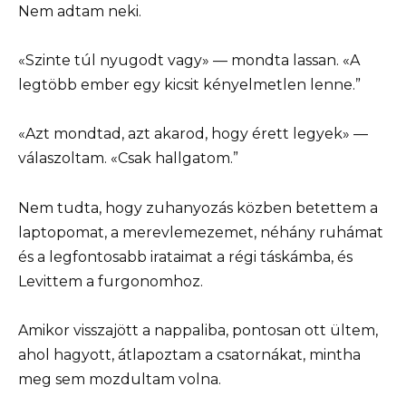
Nem adtam neki.
«Szinte túl nyugodt vagy» — mondta lassan. «A
legtöbb ember egy kicsit kényelmetlen lenne.”
«Azt mondtad, azt akarod, hogy érett legyek» —
válaszoltam. «Csak hallgatom.”
Nem tudta, hogy zuhanyozás közben betettem a
laptopomat, a merevlemezemet, néhány ruhámat
és a legfontosabb irataimat a régi táskámba, és
Levittem a furgonomhoz.
Amikor visszajött a nappaliba, pontosan ott ültem,
ahol hagyott, átlapoztam a csatornákat, mintha
meg sem mozdultam volna.