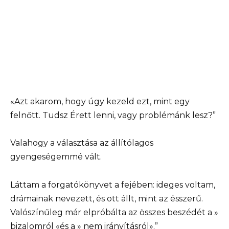
«Azt akarom, hogy úgy kezeld ezt, mint egy
felnőtt. Tudsz Érett lenni, vagy problémánk lesz?”
Valahogy a választása az állítólagos
gyengeségemmé vált.
Láttam a forgatókönyvet a fejében: ideges voltam,
drámainak nevezett, és ott állt, mint az ésszerű.
Valószínűleg már elpróbálta az összes beszédét a »
bizalomról «és a » nem irányításról».”