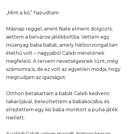
„Mint a kő,” hazudtam.
Másnap reggel, amint Nate elment dolgozni,
siettem a belvárosi játékboltba. Vettem egy
műanyag baba babát, amely hátborzongatóan
élethű volt – nagyjából Caleb méretének
megfelelő. A tervem nevetségesnek tűnt, még
számomra is, de ez volt az egyetlen módja, hogy
megtudjam az igazságot.
Otthon betakartam a babát Caleb kedvenc
takarójával, beleültettem a babakocsiba, és
elrejtettem egy kis baba monitort a puha játék
mellett.
A valódi Caleb velem maradt, biztonságosan