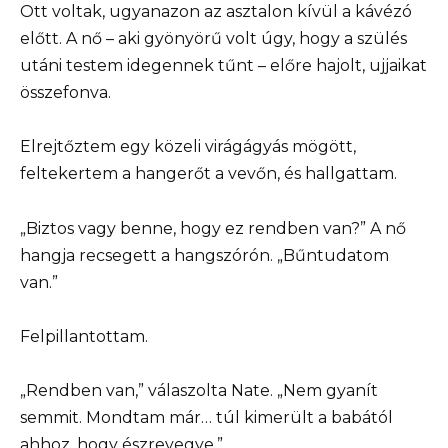
Ott voltak, ugyanazon az asztalon kívül a kávézó
előtt. A nő – aki gyönyörű volt úgy, hogy a szülés
utáni testem idegennek tűnt – előre hajolt, ujjaikat
összefonva.
Elrejtőztem egy közeli virágágyás mögött,
feltekertem a hangerőt a vevőn, és hallgattam.
„Biztos vagy benne, hogy ez rendben van?” A nő
hangja recsegett a hangszórón. „Bűntudatom
van.”
Felpillantottam.
„Rendben van,” válaszolta Nate. „Nem gyanít
semmit. Mondtam már… túl kimerült a babától
ahhoz, hogy észrevegye.”