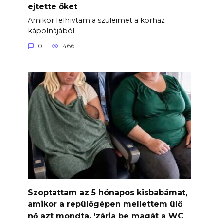
ejtette őket
Amikor felhívtam a szüleimet a kórház
kápolnájából
0
466
Szoptattam az 5 hónapos kisbabámat,
amikor a repülőgépen mellettem ülő
nő azt mondta, ‘zárja be magát a WC