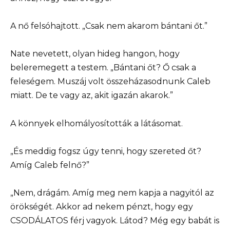
A nő felsóhajtott. „Csak nem akarom bántani őt.”
Nate nevetett, olyan hideg hangon, hogy
beleremegett a testem. „Bántani őt? Ő csak a
feleségem. Muszáj volt összeházasodnunk Caleb
miatt. De te vagy az, akit igazán akarok.”
A könnyek elhomályosították a látásomat.
„És meddig fogsz úgy tenni, hogy szereted őt?
Amíg Caleb felnő?”
„Nem, drágám. Amíg meg nem kapja a nagyitól az
örökségét. Akkor ad nekem pénzt, hogy egy
CSODÁLATOS férj vagyok. Látod? Még egy babát is