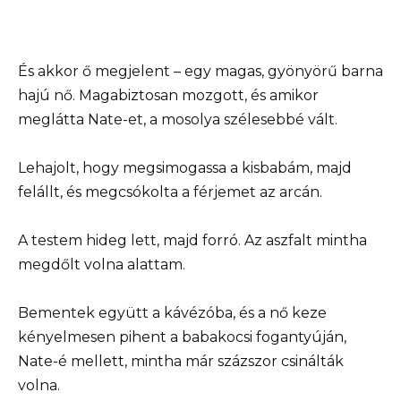
És akkor ő megjelent – egy magas, gyönyörű barna
hajú nő. Magabiztosan mozgott, és amikor
meglátta Nate-et, a mosolya szélesebbé vált.
Lehajolt, hogy megsimogassa a kisbabám, majd
felállt, és megcsókolta a férjemet az arcán.
A testem hideg lett, majd forró. Az aszfalt mintha
megdőlt volna alattam.
Bementek együtt a kávézóba, és a nő keze
kényelmesen pihent a babakocsi fogantyúján,
Nate-é mellett, mintha már százszor csinálták
volna.