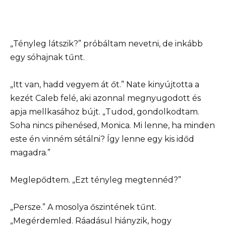
„Tényleg látszik?” próbáltam nevetni, de inkább
egy sóhajnak tűnt.
„Itt van, hadd vegyem át őt.” Nate kinyújtotta a
kezét Caleb felé, aki azonnal megnyugodott és
apja mellkasához bújt. „Tudod, gondolkodtam.
Soha nincs pihenésed, Monica. Mi lenne, ha minden
este én vinném sétálni? Így lenne egy kis időd
magadra.”
Meglepődtem. „Ezt tényleg megtennéd?”
„Persze.” A mosolya őszintének tűnt.
„Megérdemled. Ráadásul hiányzik, hogy