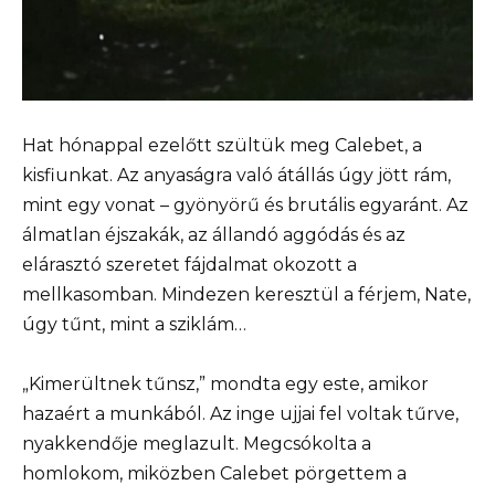
Hat hónappal ezelőtt szültük meg Calebet, a
kisfiunkat. Az anyaságra való átállás úgy jött rám,
mint egy vonat – gyönyörű és brutális egyaránt. Az
álmatlan éjszakák, az állandó aggódás és az
elárasztó szeretet fájdalmat okozott a
mellkasomban. Mindezen keresztül a férjem, Nate,
úgy tűnt, mint a sziklám…
„Kimerültnek tűnsz,” mondta egy este, amikor
hazaért a munkából. Az inge ujjai fel voltak tűrve,
nyakkendője meglazult. Megcsókolta a
homlokom, miközben Calebet pörgettem a