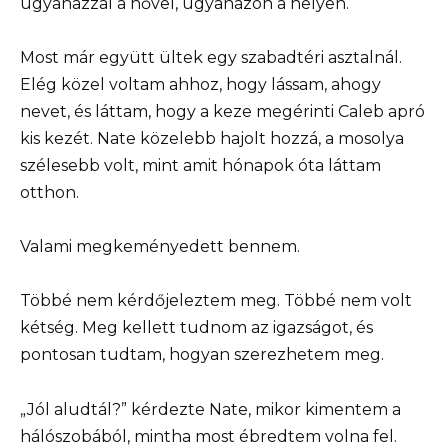
ugyanazzal a nővel, ugyanazon a helyen.
Most már együtt ültek egy szabadtéri asztalnál.
Elég közel voltam ahhoz, hogy lássam, ahogy
nevet, és láttam, hogy a keze megérinti Caleb apró
kis kezét. Nate közelebb hajolt hozzá, a mosolya
szélesebb volt, mint amit hónapok óta láttam
otthon.
Valami megkeményedett bennem.
Többé nem kérdőjeleztem meg. Többé nem volt
kétség. Meg kellett tudnom az igazságot, és
pontosan tudtam, hogyan szerezhetem meg.
„Jól aludtál?” kérdezte Nate, mikor kimentem a
hálószobából, mintha most ébredtem volna fel.