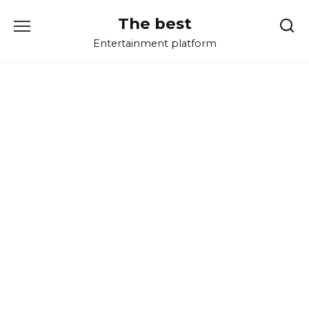
Перейти
The best
к
содержанию
Entertainment platform