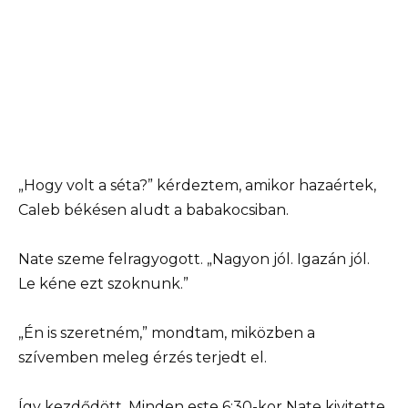
„Hogy volt a séta?” kérdeztem, amikor hazaértek,
Caleb békésen aludt a babakocsiban.
Nate szeme felragyogott. „Nagyon jól. Igazán jól.
Le kéne ezt szoknunk.”
„Én is szeretném,” mondtam, miközben a
szívemben meleg érzés terjedt el.
Így kezdődött. Minden este 6:30-kor Nate kivitette