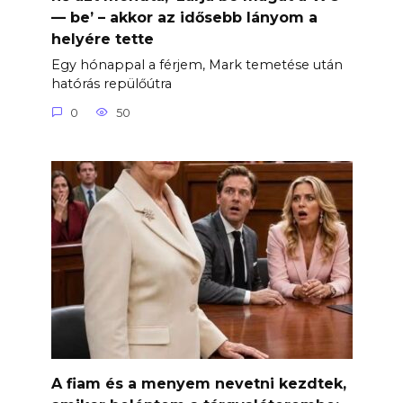
— be’ – akkor az idősebb lányom a
helyére tette
Egy hónappal a férjem, Mark temetése után
hatórás repülőútra
0
50
A fiam és a menyem nevetni kezdtek,