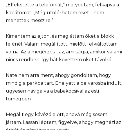
„Elfelejtette a telefonját,” motyogtam, felkapva a
kabátomat. „Még utolérhetem őket… nem
mehettek messzire.”
Kimentem az ajtón, és megláttam őket a blokk
felénél. Valami megállított, mielőtt felkiáltottam
volna. Az a megérzés… az, ami súgja, amikor valami
nincs rendben. Így hát követtem őket távolról.
Nate nem arra ment, ahogy gondoltam, hogy
mindig a parkba tart. Ehelyett a belvárosba indult,
ügyesen navigálva a babakocsival az esti
tömegben.
Megállt egy kávézó előtt, ahová még sosem
jártam. Lassan léptem, figyelve, ahogy megnézi az