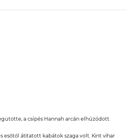
gütötte, a csípés Hannah arcán elhúzódott.
és esőtől átitatott kabátok szaga volt. Kint vihar