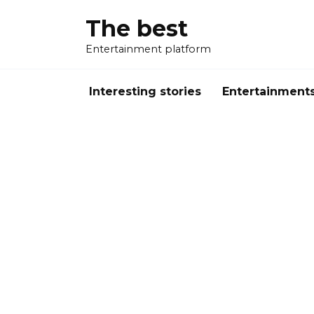
Перейти
The best
к
содержанию
Entertainment platform
Interesting stories
Entertainment