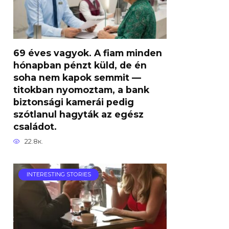
69 éves vagyok. A fiam minden
hónapban pénzt küld, de én
soha nem kapok semmit —
titokban nyomoztam, a bank
biztonsági kamerái pedig
szótlanul hagyták az egész
családot.
22.8к.
INTERESTING STORIES