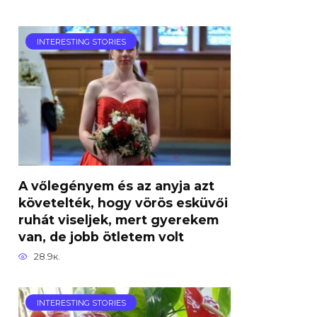
INTERESTING STORIES
A vőlegényem és az anyja azt
követelték, hogy vörös esküvői
ruhát viseljek, mert gyerekem
van, de jobb ötletem volt
28.9к.
INTERESTING STORIES