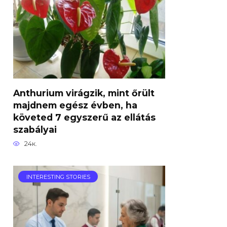
Anthurium virágzik, mint őrült
majdnem egész évben, ha
követed 7 egyszerű az ellátás
szabályai
24к.
INTERESTING STORIES