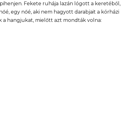
 pihenjen. Fekete ruhája lazán lógott a keretéből,
é, egy nőé, aki nem hagyott darabjait a kórházi
k a hangjukat, mielőtt azt mondták volna: