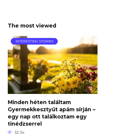
The most viewed
INTERESTING STORIES
Minden héten találtam
Gyermekkesztyűt apám sírján –
egy nap ott találkoztam egy
tinédzserrel
32.3к.