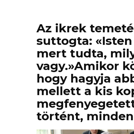
Az ikrek temet
suttogta: «Isten
mert tudta, mil
vagy.»Amikor k
hogy hagyja abb
mellett a kis k
megfenyegetett
történt, minde