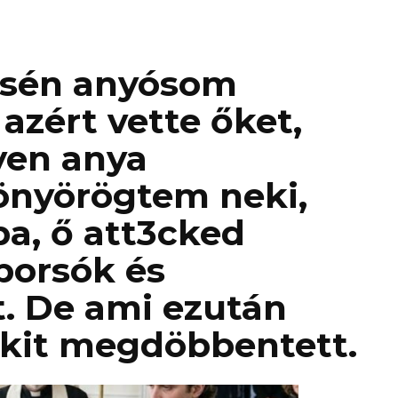
ésén anyósom
 azért vette őket,
yen anya
önyörögtem neki,
a, ő att3cked
oporsók és
. De ami ezután
nkit megdöbbentett.