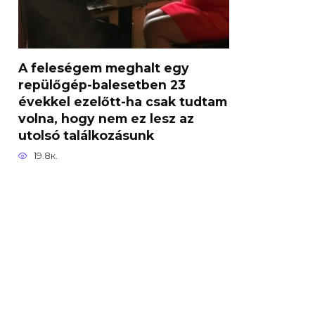
A feleségem meghalt egy
repülőgép-balesetben 23
évekkel ezelőtt-ha csak tudtam
volna, hogy nem ez lesz az
utolsó találkozásunk
19.8к.