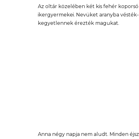
Az oltár közelében két kis fehér kopors
ikergyermekei. Nevüket aranyba vésték-
kegyetlennek érezték magukat.
Anna négy napja nem aludt. Minden éjsz