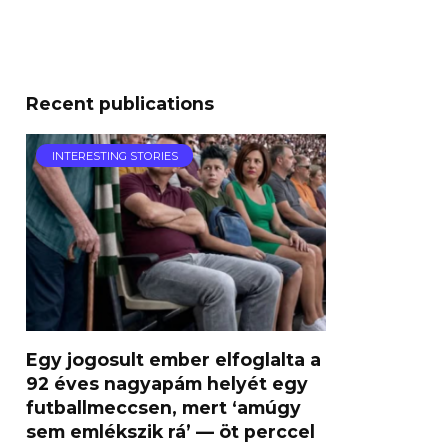
Recent publications
INTERESTING STORIES
Egy jogosult ember elfoglalta a
92 éves nagyapám helyét egy
futballmeccsen, mert ‘amúgy
sem emlékszik rá’ — öt perccel