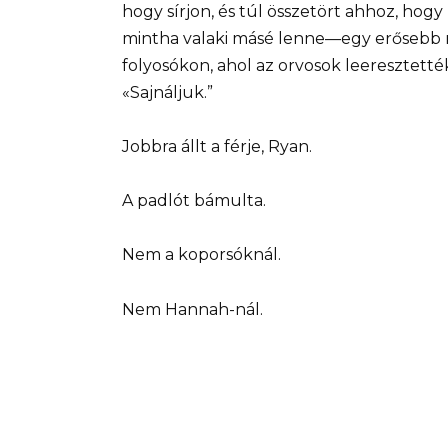
hogy sírjon, és túl összetört ahhoz, hogy
mintha valaki másé lenne—egy erősebb nő
folyosókon, ahol az orvosok leeresztetté
«Sajnáljuk.”
Jobbra állt a férje, Ryan.
A padlót bámulta.
Nem a koporsóknál.
Nem Hannah-nál.