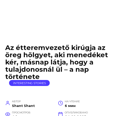
Az étteremvezető kirúgja az
öreg hölgyet, aki menedéket
kér, másnap látja, hogy a
tulajdonosnál ül – a nap
története
INTERESTING STORIES
АВТОР
НА ЧТЕНИЕ
Shant Shant
6 мин
ПРОСМОТРОВ
ОПУБЛИКОВАНО