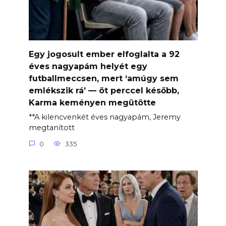
Egy jogosult ember elfoglalta a 92
éves nagyapám helyét egy
futballmeccsen, mert ‘amúgy sem
emlékszik rá’ — öt perccel később,
Karma keményen megütötte
**A kilencvenkét éves nagyapám, Jeremy
megtanított
0
335