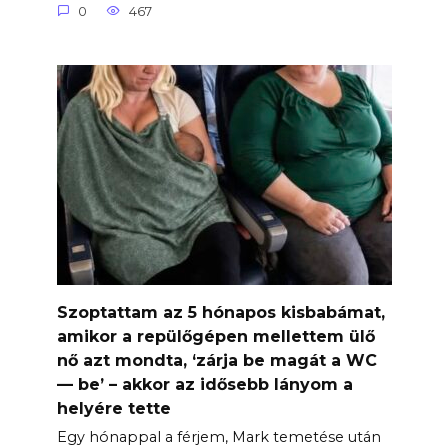
0
467
Szoptattam az 5 hónapos kisbabámat,
amikor a repülőgépen mellettem ülő
nő azt mondta, ‘zárja be magát a WC
— be’ – akkor az idősebb lányom a
helyére tette
Egy hónappal a férjem, Mark temetése után