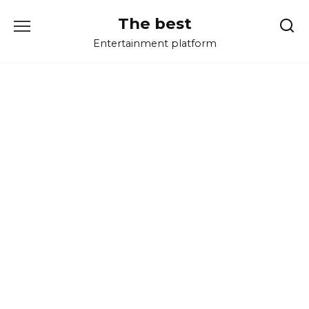
Перейти
The best
к
содержанию
Entertainment platform