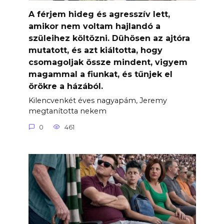
A férjem hideg és agresszív lett,
amikor nem voltam hajlandó a
szüleihez költözni. Dühösen az ajtóra
mutatott, és azt kiáltotta, hogy
csomagoljak össze mindent, vigyem
magammal a fiunkat, és tűnjek el
örökre a házából.
Kilencvenkét éves nagyapám, Jeremy
megtanította nekem
0
461