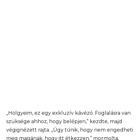
„Hölgyeim, ez egy exkluzív kávézó. Foglalásra van
szüksége ahhoz, hogy belépjen,” kezdte, majd
végignézett rajta. „Úgy tűnik, hogy nem engedheti
meg magának, hogy itt étkezzen,” mormolta.