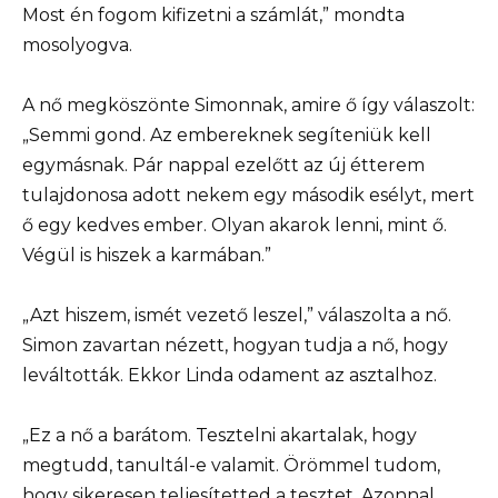
Most én fogom kifizetni a számlát,” mondta
mosolyogva.
A nő megköszönte Simonnak, amire ő így válaszolt:
„Semmi gond. Az embereknek segíteniük kell
egymásnak. Pár nappal ezelőtt az új étterem
tulajdonosa adott nekem egy második esélyt, mert
ő egy kedves ember. Olyan akarok lenni, mint ő.
Végül is hiszek a karmában.”
„Azt hiszem, ismét vezető leszel,” válaszolta a nő.
Simon zavartan nézett, hogyan tudja a nő, hogy
leváltották. Ekkor Linda odament az asztalhoz.
„Ez a nő a barátom. Tesztelni akartalak, hogy
megtudd, tanultál-e valamit. Örömmel tudom,
hogy sikeresen teljesítetted a tesztet. Azonnal