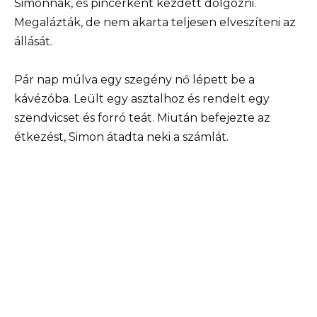
Simonnak, és pincérként kezdett dolgozni.
Megalázták, de nem akarta teljesen elveszíteni az
állását.
Pár nap múlva egy szegény nő lépett be a
kávézóba. Leült egy asztalhoz és rendelt egy
szendvicset és forró teát. Miután befejezte az
étkezést, Simon átadta neki a számlát.