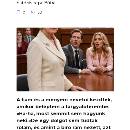
hatórás repülőútra
0
50
A fiam és a menyem nevetni kezdtek,
amikor beléptem a tárgyalóterembe:
«Ha-ha, most semmit sem hagyunk
neki.»De egy dolgot sem tudtak
rólam, és amint a bíró rám nézett, azt