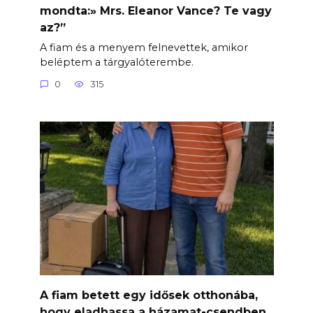
mondta:» Mrs. Eleanor Vance? Te vagy
az?”
A fiam és a menyem felnevettek, amikor
beléptem a tárgyalóterembe.
0
315
A fiam betett egy idősek otthonába,
hogy eladhassa a házamat-csendben