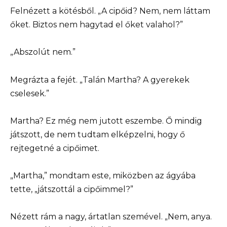
Felnézett a kötésből. „A cipőid? Nem, nem láttam
őket. Biztos nem hagytad el őket valahol?”
„Abszolút nem.”
Megrázta a fejét. „Talán Martha? A gyerekek
cselesek.”
Martha? Ez még nem jutott eszembe. Ő mindig
játszott, de nem tudtam elképzelni, hogy ő
rejtegetné a cipőimet.
„Martha,” mondtam este, miközben az ágyába
tette, „játszottál a cipőimmel?”
Nézett rám a nagy, ártatlan szemével. „Nem, anya.