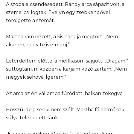
A szoba elcsendesedett. Randy arca sápadt volt, a
szemei csillogtak. Evelyn egy zsebkendővel
törölgette a szemét.
Martha rám nézett, a kis hangja megtört. „Nem
akarom, hogy te is elmenj.”
Letérdeltem előtte, a mellkasom sajgott. „Drágám,”
suttogtam, miközben a karjaim közé zártam. „Nem
megyek sehová. Ígérem.”
Az arca az én vállamba fúródott, halkan zokogva.
Hosszú ideig senki nem szólt. Martha fájdalmának
súlya telepedett ránk.
„Nagyon sajnálom, Martha,” suttogtam. „Nem