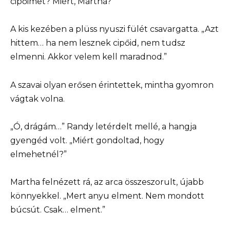
cipőimet? Miért, Martha?”
A kis kezében a plüss nyuszi fülét csavargatta. „Azt
hittem… ha nem lesznek cipőid, nem tudsz
elmenni. Akkor velem kell maradnod.”
A szavai olyan erősen érintettek, mintha gyomron
vágtak volna.
„Ó, drágám…” Randy letérdelt mellé, a hangja
gyengéd volt. „Miért gondoltad, hogy
elmehetnél?”
Martha felnézett rá, az arca összeszorult, újabb
könnyekkel. „Mert anyu elment. Nem mondott
búcsút. Csak… elment.”