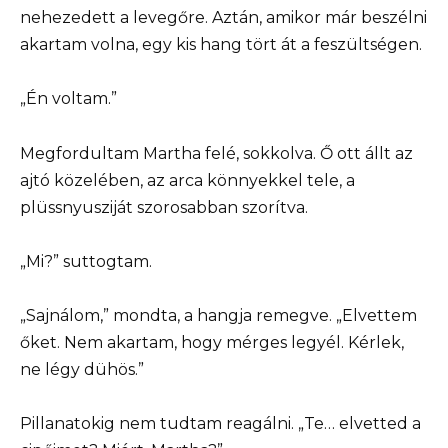
nehezedett a levegőre. Aztán, amikor már beszélni
akartam volna, egy kis hang tört át a feszültségen.
„Én voltam.”
Megfordultam Martha felé, sokkolva. Ő ott állt az
ajtó közelében, az arca könnyekkel tele, a
plüssnyusziját szorosabban szorítva.
„Mi?” suttogtam.
„Sajnálom,” mondta, a hangja remegve. „Elvettem
őket. Nem akartam, hogy mérges legyél. Kérlek,
ne légy dühös.”
Pillanatokig nem tudtam reagálni. „Te… elvetted a