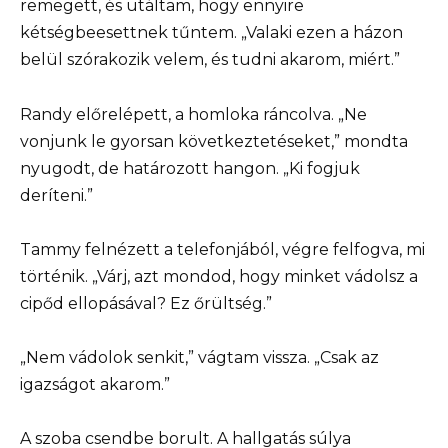
remegett, és utáltam, hogy ennyire
kétségbeesettnek tűntem. „Valaki ezen a házon
belül szórakozik velem, és tudni akarom, miért.”
Randy előrelépett, a homloka ráncolva. „Ne
vonjunk le gyorsan következtetéseket,” mondta
nyugodt, de határozott hangon. „Ki fogjuk
deríteni.”
Tammy felnézett a telefonjából, végre felfogva, mi
történik. „Várj, azt mondod, hogy minket vádolsz a
cipőd ellopásával? Ez őrültség.”
„Nem vádolok senkit,” vágtam vissza. „Csak az
igazságot akarom.”
A szoba csendbe borult. A hallgatás súlya