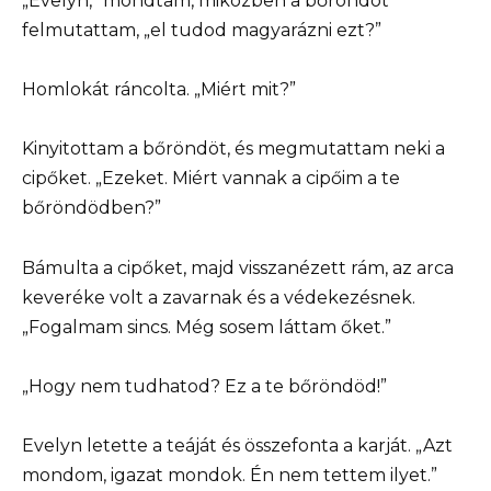
„Evelyn,” mondtam, miközben a bőröndöt
felmutattam, „el tudod magyarázni ezt?”
Homlokát ráncolta. „Miért mit?”
Kinyitottam a bőröndöt, és megmutattam neki a
cipőket. „Ezeket. Miért vannak a cipőim a te
bőröndödben?”
Bámulta a cipőket, majd visszanézett rám, az arca
keveréke volt a zavarnak és a védekezésnek.
„Fogalmam sincs. Még sosem láttam őket.”
„Hogy nem tudhatod? Ez a te bőröndöd!”
Evelyn letette a teáját és összefonta a karját. „Azt
mondom, igazat mondok. Én nem tettem ilyet.”