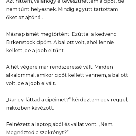
Azt hittem, valahogy eltéveszthettem a cipőt, de
nem tűnt helyesnek. Mindig együtt tartottam
őket az ajtónál.
Másnap ismét megtörtént. Ezúttal a kedvenc
Birkenstock cipőm. A bal ott volt, ahol lennie
kellett, de a jobb eltűnt.
A hét végére már rendszeressé vált. Minden
alkalommal, amikor cipőt kellett vennem, a bal ott
volt, de a jobb elvált.
„Randy, láttad a cipőimet?” kérdeztem egy reggel,
miközben kávézott.
Felnézett a laptopjából és vállat vont. „Nem.
Megnézted a szekrényt?”