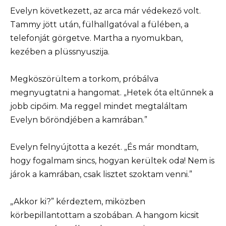
Evelyn következett, az arca már védekező volt.
Tammy jött után, fülhallgatóval a fülében, a
telefonját görgetve. Martha a nyomukban,
kezében a plüssnyuszija.
Megköszörültem a torkom, próbálva
megnyugtatni a hangomat. „Hetek óta eltűnnek a
jobb cipőim. Ma reggel mindet megtaláltam
Evelyn bőröndjében a kamrában.”
Evelyn felnyújtotta a kezét. „És már mondtam,
hogy fogalmam sincs, hogyan kerültek oda! Nem is
járok a kamrában, csak lisztet szoktam venni.”
„Akkor ki?” kérdeztem, miközben
körbepillantottam a szobában. A hangom kicsit