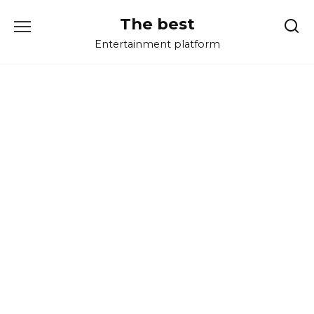
Перейти
The best
к
содержанию
Entertainment platform