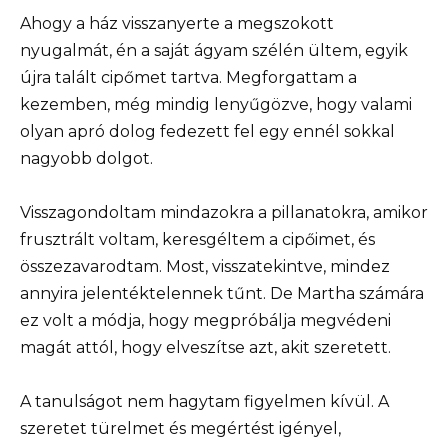
Ahogy a ház visszanyerte a megszokott
nyugalmát, én a saját ágyam szélén ültem, egyik
újra talált cipőmet tartva. Megforgattam a
kezemben, még mindig lenyűgözve, hogy valami
olyan apró dolog fedezett fel egy ennél sokkal
nagyobb dolgot.
Visszagondoltam mindazokra a pillanatokra, amikor
frusztrált voltam, keresgéltem a cipőimet, és
összezavarodtam. Most, visszatekintve, mindez
annyira jelentéktelennek tűnt. De Martha számára
ez volt a módja, hogy megpróbálja megvédeni
magát attól, hogy elveszítse azt, akit szeretett.
A tanulságot nem hagytam figyelmen kívül. A
szeretet türelmet és megértést igényel,