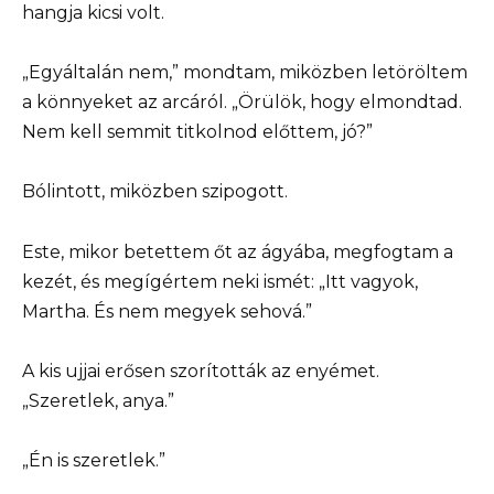
hangja kicsi volt.
„Egyáltalán nem,” mondtam, miközben letöröltem
a könnyeket az arcáról. „Örülök, hogy elmondtad.
Nem kell semmit titkolnod előttem, jó?”
Bólintott, miközben szipogott.
Este, mikor betettem őt az ágyába, megfogtam a
kezét, és megígértem neki ismét: „Itt vagyok,
Martha. És nem megyek sehová.”
A kis ujjai erősen szorították az enyémet.
„Szeretlek, anya.”
„Én is szeretlek.”