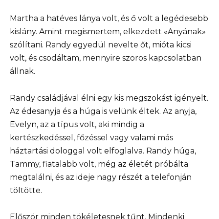
Martha a hatéves lánya volt, és ő volt a legédesebb
kislány. Amint megismertem, elkezdett «Anyának»
szólítani. Randy egyedül nevelte őt, mióta kicsi
volt, és csodáltam, mennyire szoros kapcsolatban
állnak.
Randy családjával élni egy kis megszokást igényelt.
Az édesanyja és a húga is velünk éltek. Az anyja,
Evelyn, az a típus volt, aki mindig a
kertészkedéssel, főzéssel vagy valami más
háztartási dologgal volt elfoglalva. Randy húga,
Tammy, fiatalabb volt, még az életét próbálta
megtalálni, és az ideje nagy részét a telefonján
töltötte.
Először minden tökéletesnek tűnt. Mindenki