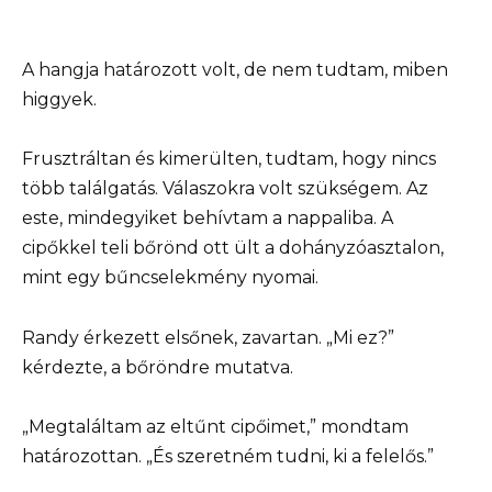
A hangja határozott volt, de nem tudtam, miben
higgyek.
Frusztráltan és kimerülten, tudtam, hogy nincs
több találgatás. Válaszokra volt szükségem. Az
este, mindegyiket behívtam a nappaliba. A
cipőkkel teli bőrönd ott ült a dohányzóasztalon,
mint egy bűncselekmény nyomai.
Randy érkezett elsőnek, zavartan. „Mi ez?”
kérdezte, a bőröndre mutatva.
„Megtaláltam az eltűnt cipőimet,” mondtam
határozottan. „És szeretném tudni, ki a felelős.”