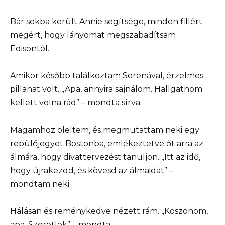
Bár sokba került Annie segítsége, minden fillért
megért, hogy lányomat megszabadítsam
Edisontól.
Amikor később találkoztam Serenával, érzelmes
pillanat volt. „Apa, annyira sajnálom. Hallgatnom
kellett volna rád” – mondta sírva.
Magamhoz öleltem, és megmutattam neki egy
repülőjegyet Bostonba, emlékeztetve őt arra az
álmára, hogy divattervezést tanuljon. „Itt az idő,
hogy újrakezdd, és kövesd az álmaidat” –
mondtam neki.
Hálásan és reménykedve nézett rám. „Köszönöm,
apa. Szeretlek” – mondta.