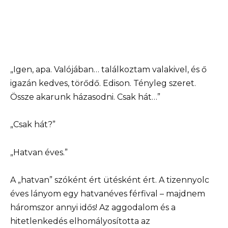
„Igen, apa. Valójában… találkoztam valakivel, és ő
igazán kedves, törődő. Edison. Tényleg szeret.
Össze akarunk házasodni. Csak hát…”
„Csak hát?”
„Hatvan éves.”
A „hatvan” szóként ért ütésként ért. A tizennyolc
éves lányom egy hatvanéves férfival – majdnem
háromszor annyi idős! Az aggodalom és a
hitetlenkedés elhomályosította az