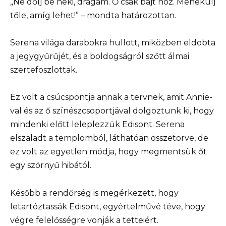
„Ne dőlj be neki, drágám. Ő csak bajt hoz. Menekülj
tőle, amíg lehet!” – mondta határozottan.
Serena világa darabokra hullott, miközben eldobta
a jegygyűrűjét, és a boldogságról szőtt álmai
szertefoszlottak.
Ez volt a csúcspontja annak a tervnek, amit Annie-
val és az ő színészcsoportjával dolgoztunk ki, hogy
mindenki előtt leleplezzük Edisont. Serena
elszaladt a templomból, láthatóan összetörve, de
ez volt az egyetlen módja, hogy megmentsük őt
egy szörnyű hibától.
Később a rendőrség is megérkezett, hogy
letartóztassák Edisont, egyértelművé téve, hogy
végre felelősségre vonják a tetteiért.