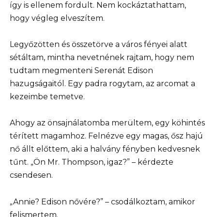
így is ellenem fordult. Nem kockáztathattam,
hogy végleg elveszítem.
Legyőzötten és összetörve a város fényei alatt
sétáltam, mintha nevetnének rajtam, hogy nem
tudtam megmenteni Serenát Edison
hazugságaitól. Egy padra rogytam, az arcomat a
kezeimbe temetve.
Ahogy az önsajnálatomba merültem, egy köhintés
térített magamhoz. Felnézve egy magas, ősz hajú
nő állt előttem, aki a halvány fényben kedvesnek
tűnt. „Ön Mr. Thompson, igaz?” – kérdezte
csendesen.
„Annie? Edison nővére?” – csodálkoztam, amikor
felismertem.