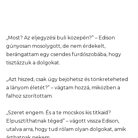
„Most? Az eljegyzési buli közepén?” – Edison
gúnyosan mosolygott, de nem érdekelt,
berángattam egy csendes fürdőszobába, hogy
tisztázzuk a dolgokat.
„Azt hiszed, csak úgy bejöhetsz és tönkreteheted
a lányom életét?” – vágtam hozzá, miközben a
falhoz szorítottam.
„Szeret engem. És a te mocskos kis titkaid?
Elpusztíthatnak téged” – vágott vissza Edison,
utalva arra, hogy tud rólam olyan dolgokat, amik
árthatnak nekem.