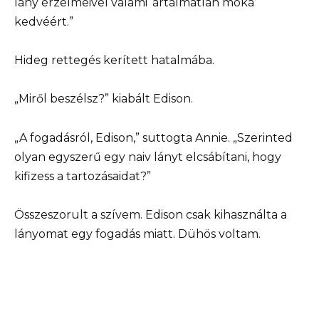
lány érzelmeivel valami ‘ártalmatlan móka’
kedvéért.”
Hideg rettegés kerített hatalmába.
„Miről beszélsz?” kiabált Edison.
„A fogadásról, Edison,” suttogta Annie. „Szerinted
olyan egyszerű egy naiv lányt elcsábítani, hogy
kifizess a tartozásaidat?”
Összeszorult a szívem. Edison csak kihasználta a
lányomat egy fogadás miatt. Dühös voltam.