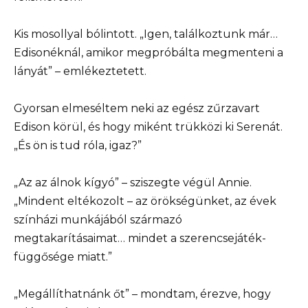
Kis mosollyal bólintott. „Igen, találkoztunk már…
Edisonéknál, amikor megpróbálta megmenteni a
lányát” – emlékeztetett.
Gyorsan elmeséltem neki az egész zűrzavart
Edison körül, és hogy miként trükközi ki Serenát.
„És ön is tud róla, igaz?”
„Az az álnok kígyó” – sziszegte végül Annie.
„Mindent eltékozolt – az örökségünket, az évek
színházi munkájából származó
megtakarításaimat… mindet a szerencsejáték-
függősége miatt.”
„Megállíthatnánk őt” – mondtam, érezve, hogy