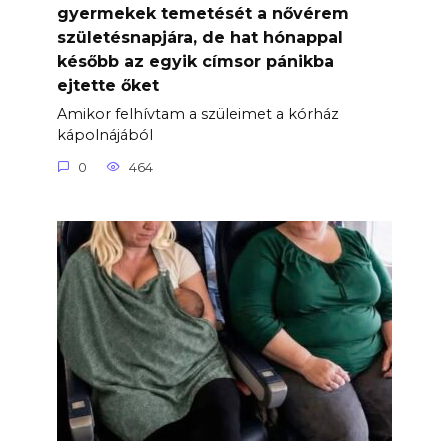
gyermekek temetését a nővérem
születésnapjára, de hat hónappal
később az egyik címsor pánikba
ejtette őket
Amikor felhívtam a szüleimet a kórház
kápolnájából
0
464