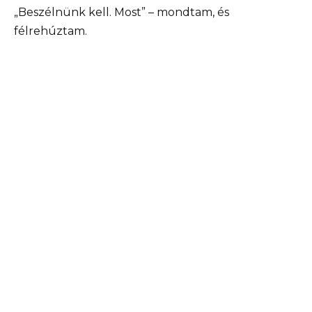
„Beszélnünk kell. Most” – mondtam, és
félrehúztam.