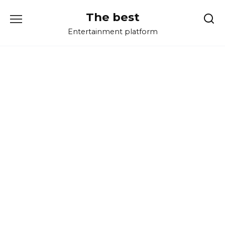
Перейти
The best
к
содержанию
Entertainment platform