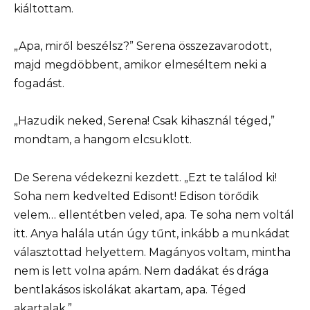
kiáltottam.
„Apa, miről beszélsz?” Serena összezavarodott,
majd megdöbbent, amikor elmeséltem neki a
fogadást.
„Hazudik neked, Serena! Csak kihasznál téged,”
mondtam, a hangom elcsuklott.
De Serena védekezni kezdett. „Ezt te találod ki!
Soha nem kedvelted Edisont! Edison törődik
velem… ellentétben veled, apa. Te soha nem voltál
itt. Anya halála után úgy tűnt, inkább a munkádat
választottad helyettem. Magányos voltam, mintha
nem is lett volna apám. Nem dadákat és drága
bentlakásos iskolákat akartam, apa. Téged
akartalak.”