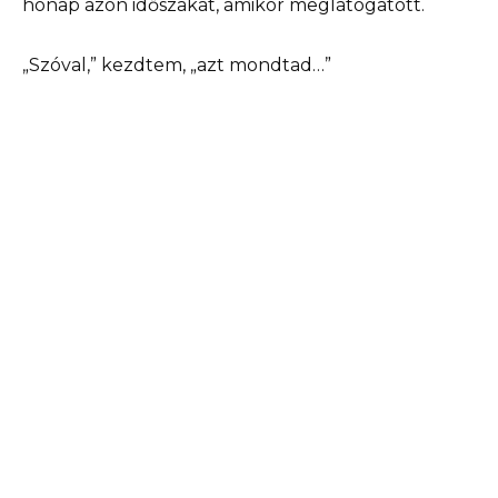
hónap azon időszakát, amikor meglátogatott.
„Szóval,” kezdtem, „azt mondtad…”