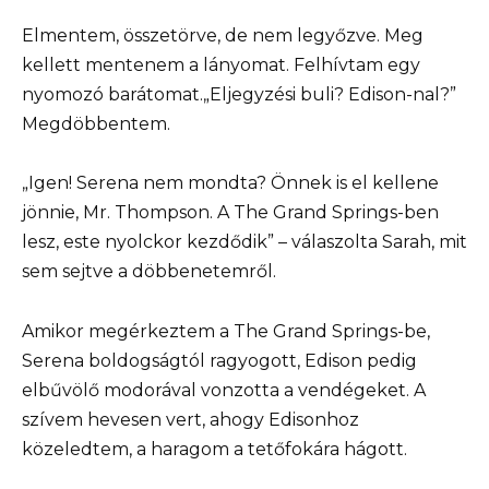
Elmentem, összetörve, de nem legyőzve. Meg
kellett mentenem a lányomat. Felhívtam egy
nyomozó barátomat.„Eljegyzési buli? Edison-nal?”
Megdöbbentem.
„Igen! Serena nem mondta? Önnek is el kellene
jönnie, Mr. Thompson. A The Grand Springs-ben
lesz, este nyolckor kezdődik” – válaszolta Sarah, mit
sem sejtve a döbbenetemről.
Amikor megérkeztem a The Grand Springs-be,
Serena boldogságtól ragyogott, Edison pedig
elbűvölő modorával vonzotta a vendégeket. A
szívem hevesen vert, ahogy Edisonhoz
közeledtem, a haragom a tetőfokára hágott.