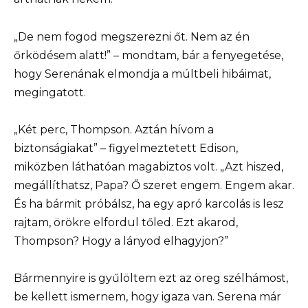
„De nem fogod megszerezni őt. Nem az én
őrködésem alatt!” – mondtam, bár a fenyegetése,
hogy Serenának elmondja a múltbeli hibáimat,
megingatott.
„Két perc, Thompson. Aztán hívom a
biztonságiakat” – figyelmeztetett Edison,
miközben láthatóan magabiztos volt. „Azt hiszed,
megállíthatsz, Papa? Ő szeret engem. Engem akar.
És ha bármit próbálsz, ha egy apró karcolás is lesz
rajtam, örökre elfordul tőled. Ezt akarod,
Thompson? Hogy a lányod elhagyjon?”
Bármennyire is gyűlöltem ezt az öreg szélhámost,
be kellett ismernem, hogy igaza van. Serena már