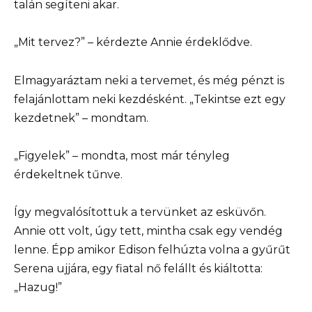
talán segíteni akar.
„Mit tervez?” – kérdezte Annie érdeklődve.
Elmagyaráztam neki a tervemet, és még pénzt is
felajánlottam neki kezdésként. „Tekintse ezt egy
kezdetnek” – mondtam.
„Figyelek” – mondta, most már tényleg
érdekeltnek tűnve.
Így megvalósítottuk a tervünket az esküvőn.
Annie ott volt, úgy tett, mintha csak egy vendég
lenne. Épp amikor Edison felhúzta volna a gyűrűt
Serena ujjára, egy fiatal nő felállt és kiáltotta:
„Hazug!”