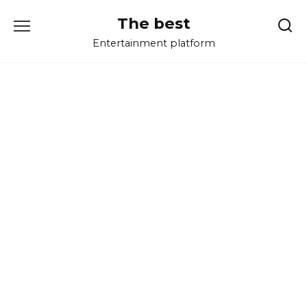
Перейти
The best
к
содержанию
Entertainment platform