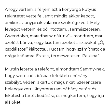
Ahogy vártam, a férjem azt a könyörgő kutyus
tekintetet vette fel, amit mindig akkor kapott,
amikor az anyjának valamire szüksége volt. Mély
levegőt vettem, és bólintottam. „Természetesen,
Gwendolyn, maradhatsz nálunk” – mondtam, már
azelőtt bánva, hogy kiadtam ezeket a szavakat. „Ó,
csodálatos!” kiáltotta. „Tudtam, hogy számíthatok a
drága kisfiamra. És te is, természetesen, Paulina.”
Miután letette a telefont, elmondtam Sammy-nek,
hogy szeretnék írásban lefektetni néhány
szabályt. Védeni akartuk magunkat. Szerencsére
beleegyezett. Kinyomtattam néhány határt és
kikötést a tartózkodására, és megkértem, hogy írja
alá őket.