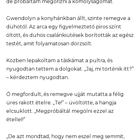
de próbáltam megőrizni a komolyságomat.
Gwendolyn a konyhánkban állt, szinte remegve a
dühötől. Az arca egy figyelmeztető piros színt
öltött, és dühös csalánkiütések borították az egész
testét, amit folyamatosan dörzsölt.
Közben lepakoltam a táskámat a pultra, és
nyugodtan tettem a dolgokat. „Jaj, mi történik itt?”
– kérdeztem nyugodtan.
Ő megfordult, és remegve ujját mutatta a félig
üres rakott ételre. „Te!” – üvöltötte, a hangja
elcsuklott. „Megpróbáltál megölni ezzel az
étellel!”
„De azt mondtad, hogy nem eszel meg semmit,