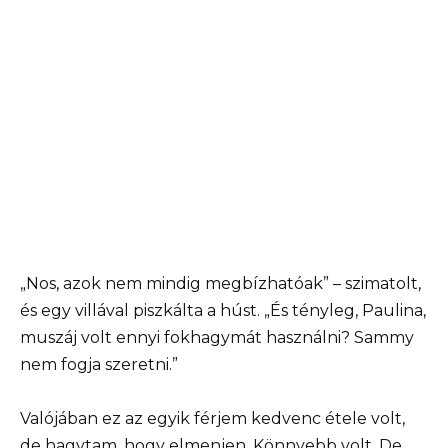
„Nos, azok nem mindig megbízhatóak” – szimatolt,
és egy villával piszkálta a húst. „És tényleg, Paulina,
muszáj volt ennyi fokhagymát használni? Sammy
nem fogja szeretni.”
Valójában ez az egyik férjem kedvenc étele volt,
de hagytam, hogy elmenjen. Könnyebb volt. De