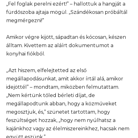
„Fel foglak perelni ezért!” – hallottuk a hangját a
fürdőszoba ajtaja mögül. „Szándékosan próbáltál
megmérgezni!”
Amikor végre kijött, sápadtan és kócosan, készen
álltam. Kivettem az aláírt dokumentumot a
konyhai fiókból.
„Azt hiszem, elfelejtetted az első
megállapodásunkat, amit akkor írtál alá, amikor
idejöttél” – mondtam, miközben felmutattam.
„Nem kértünk tőled bérleti díjat, de
megállapodtunk abban, hogy a közműveket
megosztjuk, és,” szünetet tartottam, hogy
feszültséget hozzak, „hogy nem nyúlhatsz a
kajánkhoz vagy az élelmiszereinkhez, hacsak nem
együtt eszünk.”