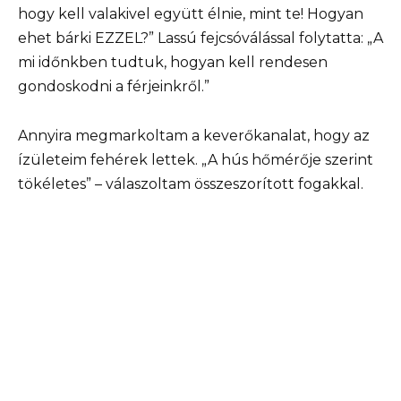
hogy kell valakivel együtt élnie, mint te! Hogyan
ehet bárki EZZEL?” Lassú fejcsóválással folytatta: „A
mi időnkben tudtuk, hogyan kell rendesen
gondoskodni a férjeinkről.”
Annyira megmarkoltam a keverőkanalat, hogy az
ízületeim fehérek lettek. „A hús hőmérője szerint
tökéletes” – válaszoltam összeszorított fogakkal.