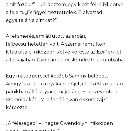
amit főzök?” – kérdeztem, egy kicsit félre billentve
a fejem. „És figyelmeztettelek. Elolvastad
egyáltalán a címkét?”
A felismerés, ami átfutott az arcán,
felbecsülhetetlen volt. A szemei rémülten
kitágultak, miközben sietve kereste az EpiPen-jét
a táskájában. Gyorsan befecskendezte a combjába.
Egy másodperccel később Sammy belépett.
Ahogy lazította a nyakkendőjét, ránézett az arcán
pánikban álló anyjára, majd rám, és összevonta a
szemöldökét. „Mi a fenéért van ekkora zaj?” –
kérdezte.
„A feleséged” – lihegte Gwendolyn, miközben