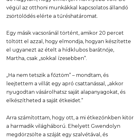
végül az otthoni munkákkal kapcsolatos állandó
zsörtölődés elérte a tűréshatáromat.
Egy másik vacsoránál történt, amikor 20 percet
töltött el azzal, hogy elmondja, hogyan készítette
el ugyanezt az ételt a hídklubos barátnője,
Martha, csak „sokkal ízesebben”.
„Ha nem tetszik a főztöm” – mondtam, és
leejtettem a villát egy apró csattanással, „akkor
nyugodtan vásárolhatsz saját alapanyagokat, és
elkészítheted a saját étkeidet.”
Arra számítottam, hogy ott, a mi étkezőnkben kitör
a harmadik világháború. Ehelyett Gwendolyn
megdörzsölte a száját egy szalvétával, és