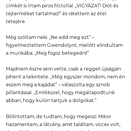
címkét is írtam piros filctollal: „VIGYÁZAT! Diót és
tejterméket tartalmaz!” és rátettem az étel
tetejére.
Még szóltam neki. „Ne edd meg ezt” –
figyelmeztettem Gwendolynt, mielőtt elindultam
a munkába. „Meg fogsz betegedni!”
Majdnem észre sem vette, csak a reggeli újságján
pihent a tekintete. „Még egyszer mondom, nem én
eszem meg a kajádat” – válaszolta egy sznob
pillantással. „Emlékszel, hogy megállapodtunk
abban, hogy külön tartjuk a dolgokat.”
Bólintottam, de tudtam, hogy megeszi. Mikor
hazamentem, a látvány, amit találtam, vicces volt,