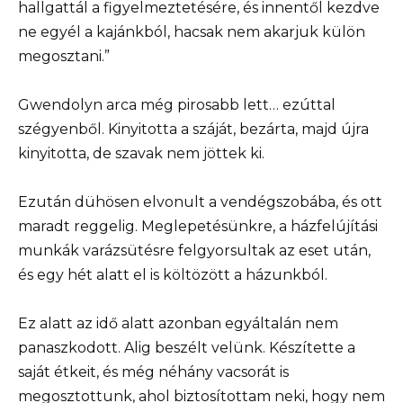
hallgattál a figyelmeztetésére, és innentől kezdve
ne egyél a kajánkból, hacsak nem akarjuk külön
megosztani.”
Gwendolyn arca még pirosabb lett… ezúttal
szégyenből. Kinyitotta a száját, bezárta, majd újra
kinyitotta, de szavak nem jöttek ki.
Ezután dühösen elvonult a vendégszobába, és ott
maradt reggelig. Meglepetésünkre, a házfelújítási
munkák varázsütésre felgyorsultak az eset után,
és egy hét alatt el is költözött a házunkból.
Ez alatt az idő alatt azonban egyáltalán nem
panaszkodott. Alig beszélt velünk. Készítette a
saját étkeit, és még néhány vacsorát is
megosztottunk, ahol biztosítottam neki, hogy nem