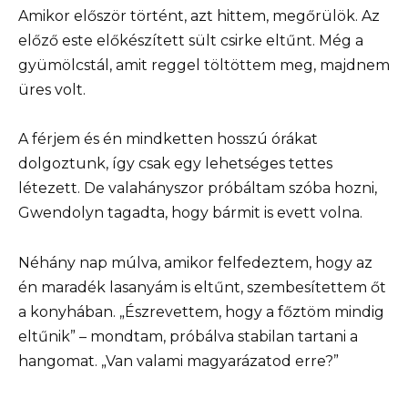
Amikor először történt, azt hittem, megőrülök. Az
előző este előkészített sült csirke eltűnt. Még a
gyümölcstál, amit reggel töltöttem meg, majdnem
üres volt.
A férjem és én mindketten hosszú órákat
dolgoztunk, így csak egy lehetséges tettes
létezett. De valahányszor próbáltam szóba hozni,
Gwendolyn tagadta, hogy bármit is evett volna.
Néhány nap múlva, amikor felfedeztem, hogy az
én maradék lasanyám is eltűnt, szembesítettem őt
a konyhában. „Észrevettem, hogy a főztöm mindig
eltűnik” – mondtam, próbálva stabilan tartani a
hangomat. „Van valami magyarázatod erre?”