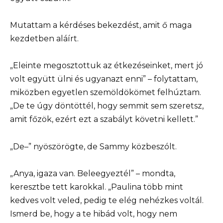
Mutattam a kérdéses bekezdést, amit ő maga
kezdetben aláírt.
„Eleinte megosztottuk az étkezéseinket, mert jó
volt együtt ülni és ugyanazt enni” – folytattam,
miközben egyetlen szemöldökömet felhúztam.
„De te úgy döntöttél, hogy semmit sem szeretsz,
amit főzök, ezért ezt a szabályt követni kellett.”
„De–” nyöszörögte, de Sammy közbeszólt.
„Anya, igaza van. Beleegyeztél” – mondta,
keresztbe tett karokkal. „Paulina több mint
kedves volt veled, pedig te elég nehézkes voltál.
Ismerd be, hogy a te hibád volt, hogy nem