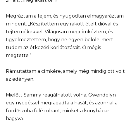
zihált, „meg akart ölni!”
Megráztam a fejem, és nyugodtan elmagyaráztam
mindent. „Készítettem egy rakott ételt dióval és
tejtermékekkel. Világosan megcímkéztem, és
figyelmeztettem, hogy ne egyen belőle, mert
tudom az étkezési korlátozásait. Ő mégis
megtette.”
Rámutattam a címkére, amely még mindig ott volt
az edényen.
Mielőtt Sammy reagálhatott volna, Gwendolyn
egy nyögéssel megragadta a hasát, és azonnal a
fürdőszoba felé rohant, minket a konyhában
hagyva.