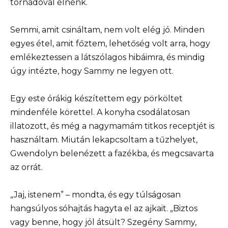
tornádóval élnénk.
Semmi, amit csináltam, nem volt elég jó. Minden
egyes étel, amit főztem, lehetőség volt arra, hogy
emlékeztessen a látszólagos hibáimra, és mindig
úgy intézte, hogy Sammy ne legyen ott.
Egy este órákig készítettem egy pörköltet
mindenféle körettel. A konyha csodálatosan
illatozott, és még a nagymamám titkos receptjét is
használtam. Miután lekapcsoltam a tűzhelyet,
Gwendolyn belenézett a fazékba, és megcsavarta
az orrát.
„Jaj, istenem” – mondta, és egy túlságosan
hangsúlyos sóhajtás hagyta el az ajkait. „Biztos
vagy benne, hogy jól átsült? Szegény Sammy,