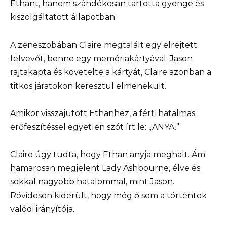
Ethant, hanem szándékosan tartotta gyenge és
kiszolgáltatott állapotban.
A zeneszobában Claire megtalált egy elrejtett
felvevőt, benne egy memóriakártyával. Jason
rajtakapta és követelte a kártyát, Claire azonban a
titkos járatokon keresztül elmenekült.
Amikor visszajutott Ethanhez, a férfi hatalmas
erőfeszítéssel egyetlen szót írt le: „ANYA.”
Claire úgy tudta, hogy Ethan anyja meghalt. Ám
hamarosan megjelent Lady Ashbourne, élve és
sokkal nagyobb hatalommal, mint Jason.
Rövidesen kiderült, hogy még ő sem a történtek
valódi irányítója.