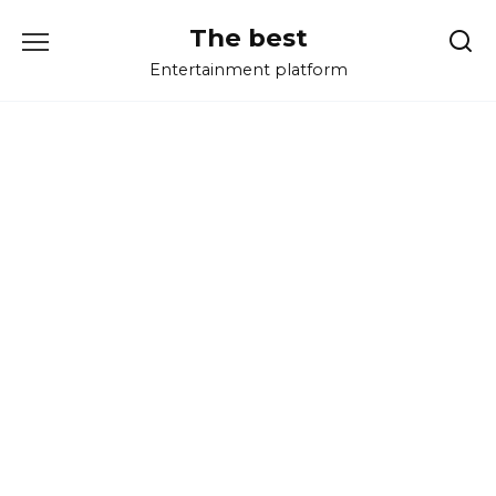
Перейти
The best
к
содержанию
Entertainment platform