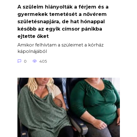
A szüleim hiányolták a férjem és a
gyermekek temetését a nővérem
születésnapjára, de hat hónappal
később az egyik címsor pánikba
ejtette őket
Amikor felhívtam a szüleimet a kórház
kápolnájából
0
405