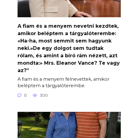
A fiam és a menyem nevetni kezdtek,
amikor beléptem a tárgyalóterembe:
«Ha-ha, most semmit sem hagyunk
neki.»De egy dolgot sem tudtak
rólam, és amint a bíró rám nézett, azt
mondta:» Mrs. Eleanor Vance? Te vagy
az?”
A fiam és a menyem felnevettek, amikor
beléptem a tárgyalóterembe.
0
300