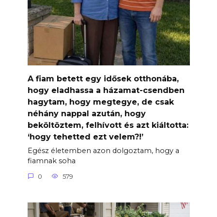
A fiam betett egy idősek otthonába,
hogy eladhassa a házamat-csendben
hagytam, hogy megtegye, de csak
néhány nappal azután, hogy
beköltöztem, felhívott és azt kiáltotta:
‘hogy tehetted ezt velem?!’
Egész életemben azon dolgoztam, hogy a
fiamnak soha
0
579