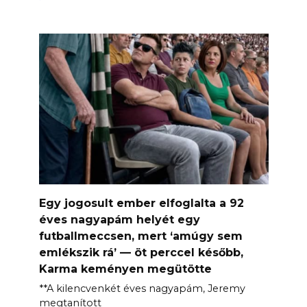
Egy jogosult ember elfoglalta a 92
éves nagyapám helyét egy
futballmeccsen, mert ‘amúgy sem
emlékszik rá’ — öt perccel később,
Karma keményen megütötte
**A kilencvenkét éves nagyapám, Jeremy
megtanított