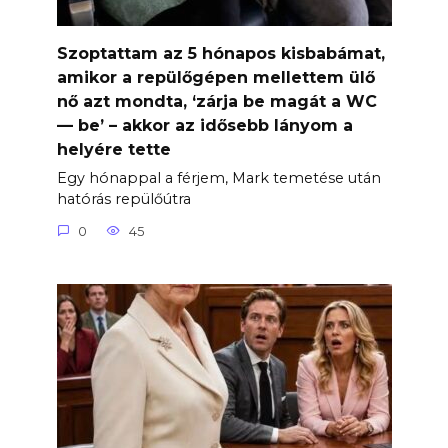
Szoptattam az 5 hónapos kisbabámat,
amikor a repülőgépen mellettem ülő
nő azt mondta, ‘zárja be magát a WC
— be’ – akkor az idősebb lányom a
helyére tette
Egy hónappal a férjem, Mark temetése után
hatórás repülőútra
0
45