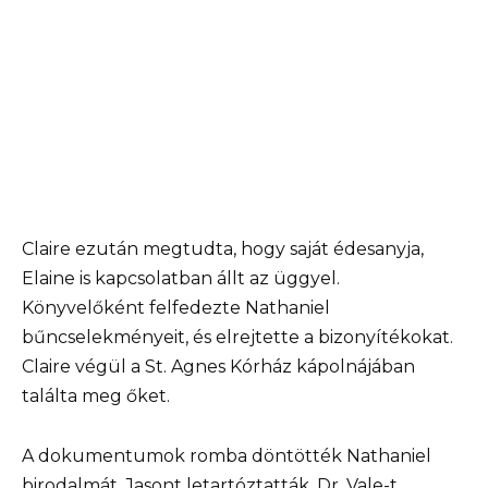
Claire ezután megtudta, hogy saját édesanyja,
Elaine is kapcsolatban állt az üggyel.
Könyvelőként felfedezte Nathaniel
bűncselekményeit, és elrejtette a bizonyítékokat.
Claire végül a St. Agnes Kórház kápolnájában
találta meg őket.
A dokumentumok romba döntötték Nathaniel
birodalmát. Jasont letartóztatták, Dr. Vale-t