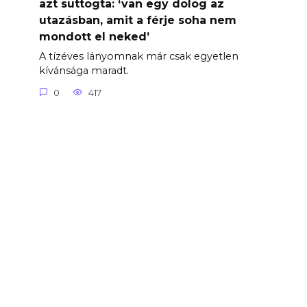
azt suttogta: ‘van egy dolog az
utazásban, amit a férje soha nem
mondott el neked’
A tízéves lányomnak már csak egyetlen
kívánsága maradt.
0
417