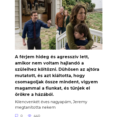
A férjem hideg és agresszív lett,
amikor nem voltam hajlandó a
szüleihez költözni. Dühösen az ajtóra
mutatott, és azt kiáltotta, hogy
csomagoljak össze mindent, vigyem
magammal a fiunkat, és tűnjek el
örökre a házából.
Kilencvenkét éves nagyapám, Jeremy
megtanította nekem
0
440