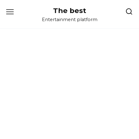
Перейти
The best
к
содержанию
Entertainment platform