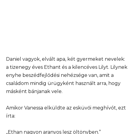
Daniel vagyok, elvált apa, két gyermeket nevelek:
a tizenegy éves Ethant és a kilencéves Lilyt. Lilynek
enyhe beszédfejlődési nehézsége van, amit a
családom mindig ürügyként használt arra, hogy
másként bánjanak vele.
Amikor Vanessa elküldte az esküvői meghívót, ezt
írta:
„Ethan nagyon aranyos lesz öltönyben.”