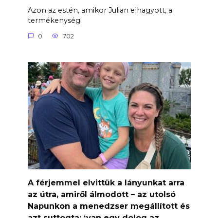
Azon az estén, amikor Julian elhagyott, a
termékenységi
0
702
A férjemmel elvittük a lányunkat arra
az útra, amiről álmodott – az utolsó
Napunkon a menedzser megállított és
azt suttogta: ‘van egy dolog az