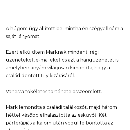
A húgom úgy állított be, mintha én szégyellném a
saját lányomat.
Ezért elküldtem Marknak mindent: régi
üzeneteket, e-maileket és azt a hangüzenetet is,
amelyben anyám világosan kimondta, hogy a
család döntött Lily kizárásáról.
Vanessa tökéletes története összeomlott.
Mark lemondta a családi találkozót, majd három
héttel később elhalasztotta az esküvőt. Két
párterápiás alkalom után végül felbontotta az