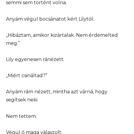
semmi sem történt volna.
Anyám végül bocsánatot kért Lilytől.
„Hibáztam, amikor kizártalak. Nem érdemelted
meg.”
Lily egyenesen ránézett.
„Miért csináltad?”
Anyám rám nézett, mintha azt várná, hogy
segítsek neki.
Nem tettem.
Végül ő maga válaszolt: