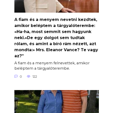
A fiam és a menyem nevetni kezdtek,
amikor beléptem a tárgyalóterembe:
«Ha-ha, most semmit sem hagyunk
neki.»De egy dolgot sem tudtak
rólam, és amint a bíró rám nézett, azt
mondta:» Mrs. Eleanor Vance? Te vagy
az?”
A fiam és a menyem felnevettek, amikor
beléptem a tárgyalóterembe.
0
122