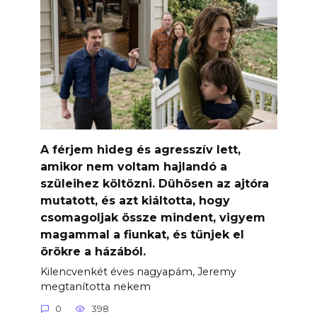
A férjem hideg és agresszív lett,
amikor nem voltam hajlandó a
szüleihez költözni. Dühösen az ajtóra
mutatott, és azt kiáltotta, hogy
csomagoljak össze mindent, vigyem
magammal a fiunkat, és tűnjek el
örökre a házából.
Kilencvenkét éves nagyapám, Jeremy
megtanította nekem
0
398