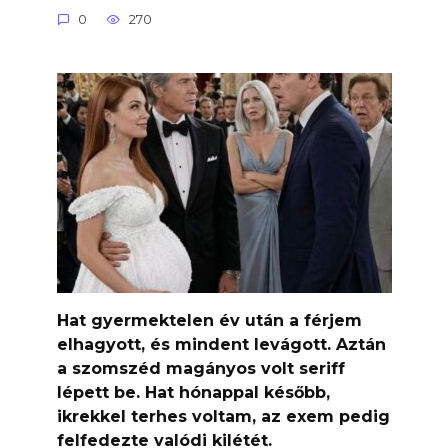
0
270
Hat gyermektelen év után a férjem
elhagyott, és mindent levágott. Aztán
a szomszéd magányos volt seriff
lépett be. Hat hónappal később,
ikrekkel terhes voltam, az exem pedig
felfedezte valódi kilétét.