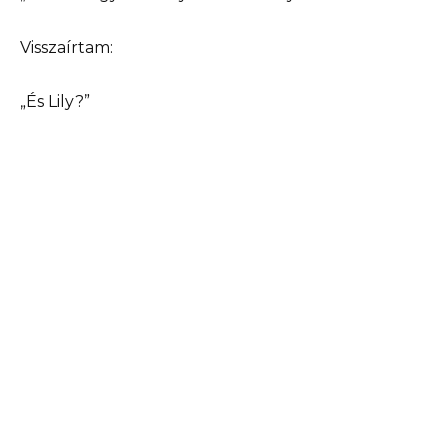
Visszaírtam:
„És Lily?”