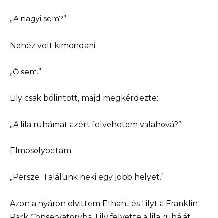
„A nagyi sem?”
Nehéz volt kimondani.
„Ő sem.”
Lily csak bólintott, majd megkérdezte:
„A lila ruhámat azért felvehetem valahová?”
Elmosolyodtam.
„Persze. Találunk neki egy jobb helyet.”
Azon a nyáron elvittem Ethant és Lilyt a Franklin
Park Conservatoryba. Lily felvette a lila ruháját