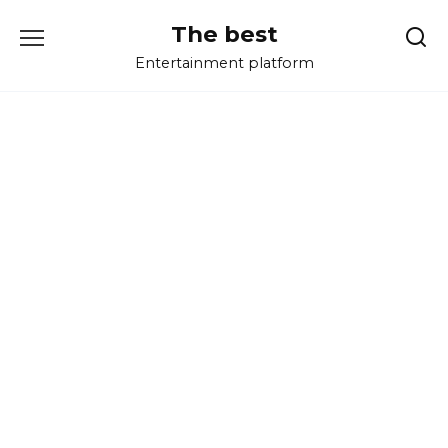
Перейти
The best
к
содержанию
Entertainment platform