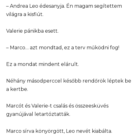
– Andrea Leo édesanyja. Én magam segítettem
világra a kisfiút.
Valerie pánikba esett.
– Marco… azt mondtad, ez a terv működni fog!
Ez a mondat mindent elárult.
Néhány másodperccel később rendőrök léptek be
a kertbe.
Marcót és Valerie-t csalás és összeesküvés
gyanújával letartóztatták.
Marco sírva könyörgött, Leo nevét kiabálta.