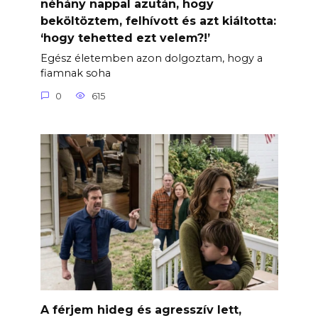
néhány nappal azután, hogy
beköltöztem, felhívott és azt kiáltotta:
‘hogy tehetted ezt velem?!’
Egész életemben azon dolgoztam, hogy a
fiamnak soha
0
615
A férjem hideg és agresszív lett,