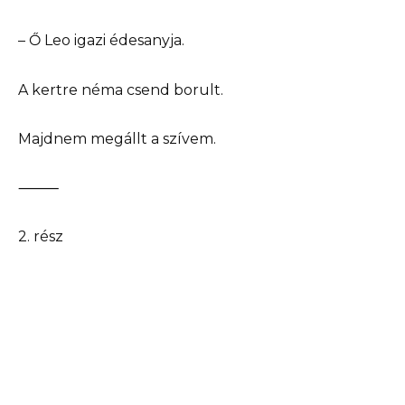
– Ő Leo igazi édesanyja.
A kertre néma csend borult.
Majdnem megállt a szívem.
⸻
2. rész