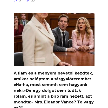
0
55
A fiam és a menyem nevetni kezdtek,
amikor beléptem a tárgyalóterembe:
«Ha-ha, most semmit sem hagyunk
neki.»De egy dolgot sem tudtak
rólam, és amint a bíró rám nézett, azt
mondta:» Mrs. Eleanor Vance? Te vagy
az?”