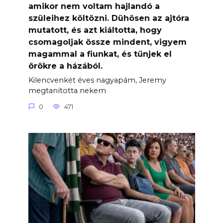
amikor nem voltam hajlandó a
szüleihez költözni. Dühösen az ajtóra
mutatott, és azt kiáltotta, hogy
csomagoljak össze mindent, vigyem
magammal a fiunkat, és tűnjek el
örökre a házából.
Kilencvenkét éves nagyapám, Jeremy
megtanította nekem
0
471