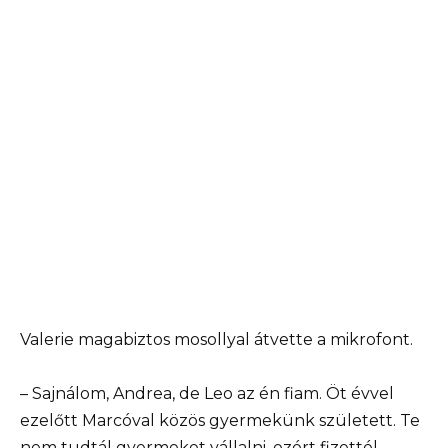
Valerie magabiztos mosollyal átvette a mikrofont.
– Sajnálom, Andrea, de Leo az én fiam. Öt évvel
ezelőtt Marcóval közös gyermekünk született. Te
nem tudtál gyermeket vállalni, ezért fizettél