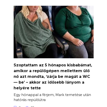
Szoptattam az 5 hónapos kisbabámat,
amikor a repülőgépen mellettem ülő
nő azt mondta, ‘zárja be magát a WC
— be’ – akkor az idősebb lányom a
helyére tette
Egy hónappal a férjem, Mark temetése után
hatórás repülőútra