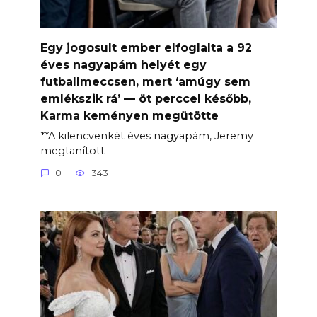
Egy jogosult ember elfoglalta a 92
éves nagyapám helyét egy
futballmeccsen, mert ‘amúgy sem
emlékszik rá’ — öt perccel később,
Karma keményen megütötte
**A kilencvenkét éves nagyapám, Jeremy
megtanított
0
343