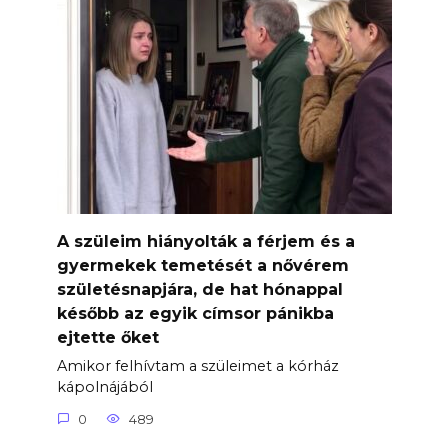
A szüleim hiányolták a férjem és a
gyermekek temetését a nővérem
születésnapjára, de hat hónappal
később az egyik címsor pánikba
ejtette őket
Amikor felhívtam a szüleimet a kórház
kápolnájából
0
489