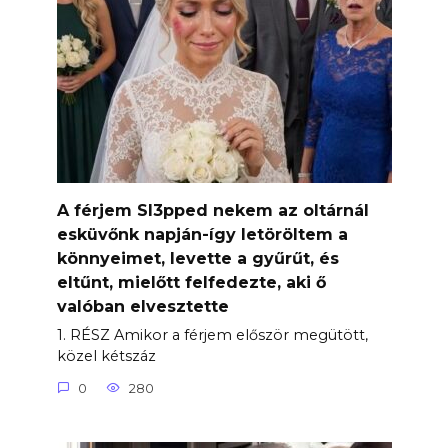
A férjem Sl3pped nekem az oltárnál
esküvőnk napján-így letöröltem a
könnyeimet, levette a gyűrűt, és
eltűnt, mielőtt felfedezte, aki ő
valóban elvesztette
1. RÉSZ Amikor a férjem először megütött,
közel kétszáz
0
280