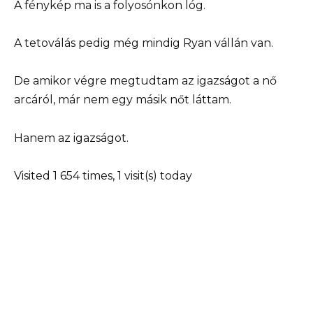
A fénykép ma is a folyosónkon lóg.
A tetoválás pedig még mindig Ryan vállán van.
De amikor végre megtudtam az igazságot a nő
arcáról, már nem egy másik nőt láttam.
Hanem az igazságot.
Visited 1 654 times, 1 visit(s) today