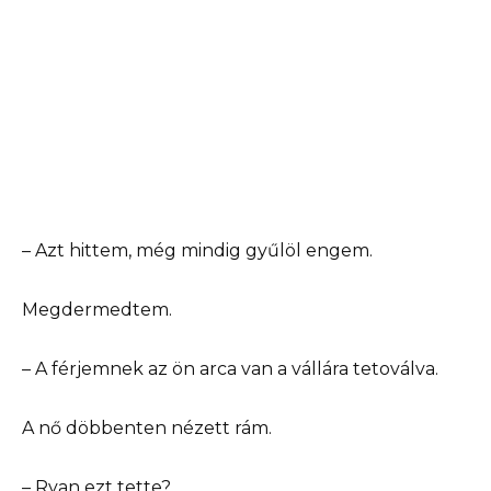
– Azt hittem, még mindig gyűlöl engem.
Megdermedtem.
– A férjemnek az ön arca van a vállára tetoválva.
A nő döbbenten nézett rám.
– Ryan ezt tette?