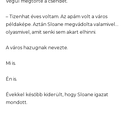
Végül megtörte a csendet.
– Tizenhat éves voltam. Az apám volt a város
példaképe. Aztán Sloane megvádolta valamivel…
olyasmivel, amit senki sem akart elhinni.
A város hazugnak nevezte.
Mi is.
Én is.
Évekkel később kiderült, hogy Sloane igazat
mondott.