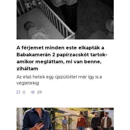
A férjemet minden este elkapták a
Babakamerán 2 papírzacskót tartok-
amikor megláttam, mi van benne,
ziháltam
Az első hetek egy újszülöttel már így is a
végletekig
0
211