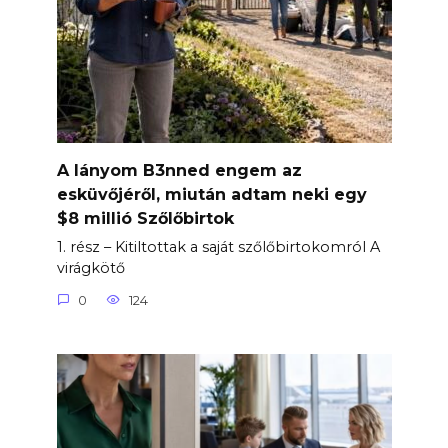
A lányom B3nned engem az
esküvőjéről, miután adtam neki egy
$8 millió Szőlőbirtok
1. rész – Kitiltottak a saját szőlőbirtokomról A
virágkötő
0
124