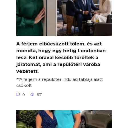
A férjem elbúcsúzott tőlem, és azt
mondta, hogy egy hétig Londonban
lesz. Két órával később törölték a
járatomat, ami a repülőtéri váróba
vezetett.
**A férjem a repülőtér indulási táblája alatt
csókolt
0
531