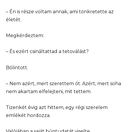
– Én is része voltam annak, ami tönkretette az
életét.
Megkérdeztem:
– És ezért csináltattad a tetoválást?
Bólintott.
– Nem azért, mert szerettem őt. Azért, mert soha
nem akartam elfelejteni, mit tettem.
Tizenkét évig azt hittem, egy régi szerelem
emlékét hordozza.
Valójában a saját bűntudatát viselte.