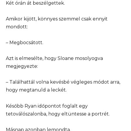
Két órán át beszélgettek.
Amikor kijött, könnyes szemmel csak ennyit
mondott:
– Megbocsátott.
Azt is elmesélte, hogy Sloane mosolyogva
megjegyezte:
– Találhattál volna kevésbé végleges módot arra,
hogy megtanuld a leckét.
Később Ryan időpontot foglalt egy
tetoválószalonba, hogy eltüntesse a portrét.
Másnap azonban lemondta.