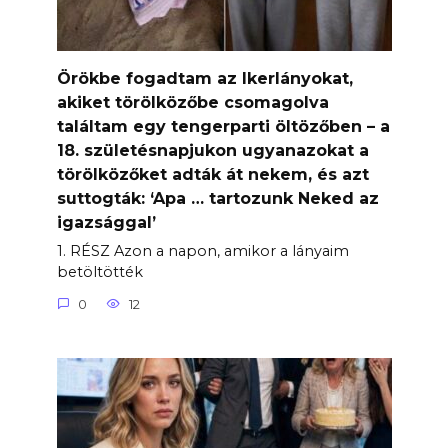
Örökbe fogadtam az Ikerlányokat,
akiket törölközőbe csomagolva
találtam egy tengerparti öltözőben – a
18. születésnapjukon ugyanazokat a
törölközőket adták át nekem, és azt
suttogták: ‘Apa … tartozunk Neked az
igazsággal’
1. RÉSZ Azon a napon, amikor a lányaim
betöltötték
0
12