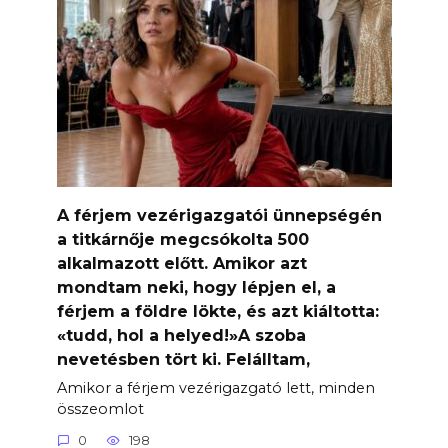
A férjem vezérigazgatói ünnepségén
a titkárnője megcsókolta 500
alkalmazott előtt. Amikor azt
mondtam neki, hogy lépjen el, a
férjem a földre lökte, és azt kiáltotta:
«tudd, hol a helyed!»A szoba
nevetésben tört ki. Felálltam,
Amikor a férjem vezérigazgató lett, minden
összeomlot
0
198