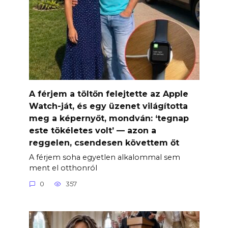
A férjem a töltőn felejtette az Apple
Watch-ját, és egy üzenet világította
meg a képernyőt, mondván: ‘tegnap
este tökéletes volt’ — azon a
reggelen, csendesen követtem őt
A férjem soha egyetlen alkalommal sem
ment el otthonról
0
357