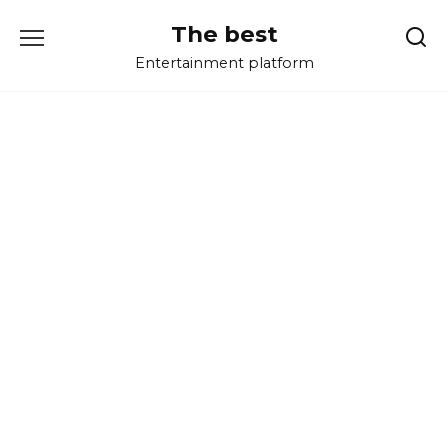
Перейти
The best
к
содержанию
Entertainment platform