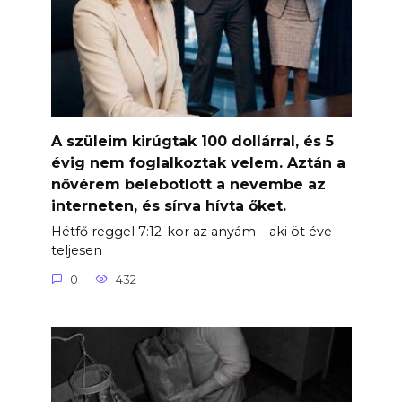
A szüleim kirúgtak 100 dollárral, és 5
évig nem foglalkoztak velem. Aztán a
nővérem belebotlott a nevembe az
interneten, és sírva hívta őket.
Hétfő reggel 7:12-kor az anyám – aki öt éve
teljesen
0
432