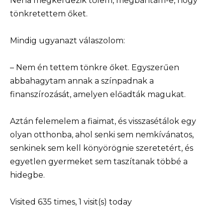
Néha megkérdezik tőlem, megbántam-e, hogy
tönkretettem őket.
Mindig ugyanazt válaszolom:
– Nem én tettem tönkre őket. Egyszerűen
abbahagytam annak a színpadnak a
finanszírozását, amelyen előadták magukat.
Aztán felemelem a fiaimat, és visszasétálok egy
olyan otthonba, ahol senki sem nemkívánatos,
senkinek sem kell könyörögnie szeretetért, és
egyetlen gyermeket sem taszítanak többé a
hidegbe.
Visited 635 times, 1 visit(s) today