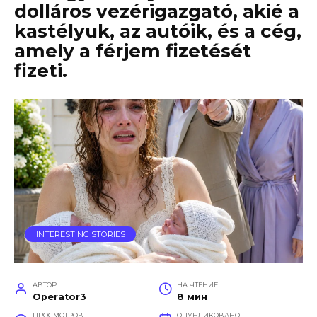
dolláros vezérigazgató, akié a
kastélyuk, az autóik, és a cég,
amely a férjem fizetését
fizeti.
INTERESTING STORIES
АВТОР
НА ЧТЕНИЕ
Operator3
8 мин
ПРОСМОТРОВ
ОПУБЛИКОВАНО