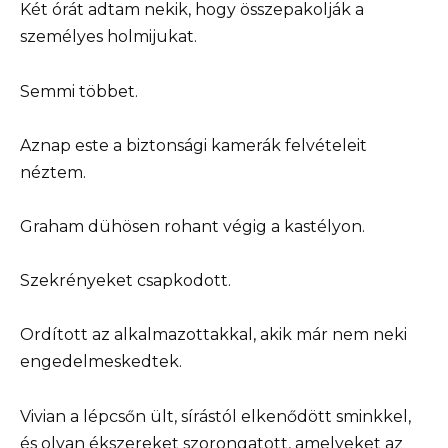
Két órát adtam nekik, hogy összepakolják a
személyes holmijukat.
Semmi többet.
Aznap este a biztonsági kamerák felvételeit
néztem.
Graham dühösen rohant végig a kastélyon.
Szekrényeket csapkodott.
Ordított az alkalmazottakkal, akik már nem neki
engedelmeskedtek.
Vivian a lépcsőn ült, sírástól elkenődött sminkkel,
és olyan ékszereket szorongatott, amelyeket az