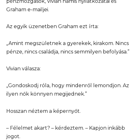
pénzmozgások, Vivian hamis nyilatkozatai és
Graham e-mailjei.
Az egyik üzenetben Graham ezt írta:
„Amint megszületnek a gyerekek, kirakom. Nincs
pénze, nincs családja, nincs semmilyen befolyása.”
Vivian válasza:
„Gondoskodj róla, hogy mindenről lemondjon. Az
ilyen nők könnyen megijednek.”
Hosszan néztem a képernyőt.
– Félelmet akart? – kérdeztem. – Kapjon inkább
jogot.