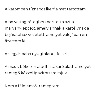
A karomban tíznapos ikerfiaimat tartottam.
A hó vastag rétegben borította azt a
márványlépcsőt, amely annak a kastélynak a
bejáratához vezetett, amelyet valójában én
fizettem ki.
Az egyik baba nyugtalanul felsírt.
A másik békésen aludt a takaró alatt, amelyet
remegő kézzel igazítottam rájuk.
Nem a félelemtől remegtem.