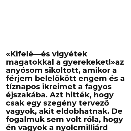
«Kifelé—és vigyétek
magatokkal a gyerekeket!»az
anyósom sikoltott, amikor a
férjem belelökött engem és a
tíznapos ikreimet a fagyos
éjszakába. Azt hitték, hogy
csak egy szegény tervező
vagyok, akit eldobhatnak. De
fogalmuk sem volt róla, hogy
én vagyok a nyolcmilliárd