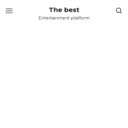
Перейти
The best
к
содержанию
Entertainment platform