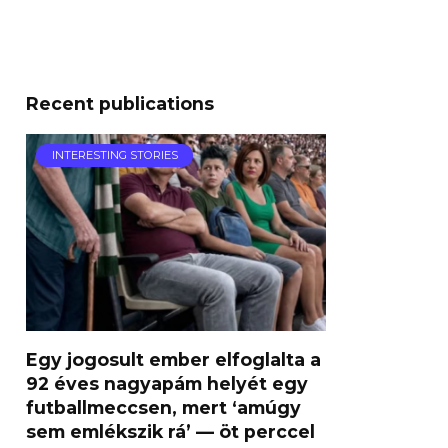
Recent publications
INTERESTING STORIES
Egy jogosult ember elfoglalta a
92 éves nagyapám helyét egy
futballmeccsen, mert ‘amúgy
sem emlékszik rá’ — öt perccel