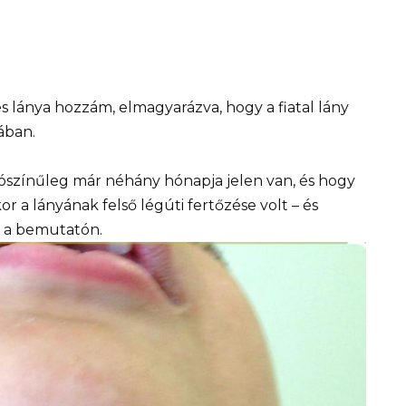
 lánya hozzám, elmagyarázva, hogy a fiatal lány
ában.
ószínűleg már néhány hónapja jelen van, és hogy
r a lányának felső légúti fertőzése volt – és
n a bemutatón.