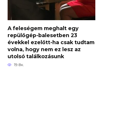
A feleségem meghalt egy
repülőgép-balesetben 23
évekkel ezelőtt-ha csak tudtam
volna, hogy nem ez lesz az
utolsó találkozásunk
19.8к.