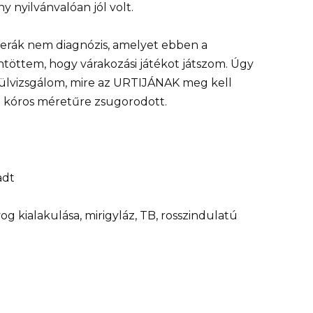
y nyilvánvalóan jól volt.
erák nem diagnózis, amelyet ebben a
töttem, hogy várakozási játékot játszom. Úgy
ülvizsgálom, mire az URTIJÁNAK meg kell
m kóros méretűre zsugorodott.
adt
g kialakulása, mirigyláz, TB, rosszindulatú