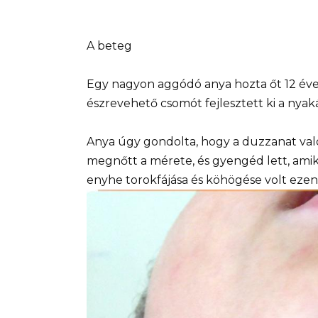
A beteg
Egy nagyon aggódó anya hozta őt 12 éves
észrevehető csomót fejlesztett ki a nyak
Anya úgy gondolta, hogy a duzzanat val
megnőtt a mérete, és gyengéd lett, amiko
enyhe torokfájása és köhögése volt eze