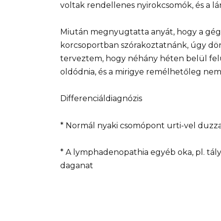
voltak rendellenes nyirokcsomók, és a lán
Miután megnyugtatta anyát, hogy a gég
korcsoportban szórakoztatnánk, úgy dön
terveztem, hogy néhány héten belül fel
oldódnia, és a mirigye remélhetőleg ne
Differenciáldiagnózis
* Normál nyaki csomópont urti-vel duzz
* A lymphadenopathia egyéb oka, pl. tályo
daganat