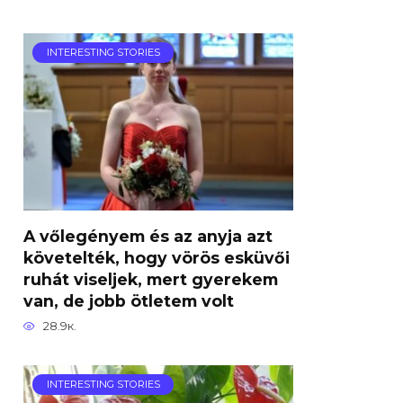
INTERESTING STORIES
A vőlegényem és az anyja azt
követelték, hogy vörös esküvői
ruhát viseljek, mert gyerekem
van, de jobb ötletem volt
28.9к.
INTERESTING STORIES