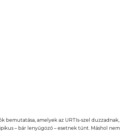
ók bemutatása, amelyek az URTIs-szel duzzadnak,
tipikus – bár lenyűgöző – esetnek tűnt. Máshol nem