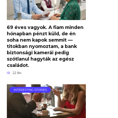
69 éves vagyok. A fiam minden
hónapban pénzt küld, de én
soha nem kapok semmit —
titokban nyomoztam, a bank
biztonsági kamerái pedig
szótlanul hagyták az egész
családot.
22.8к.
INTERESTING STORIES