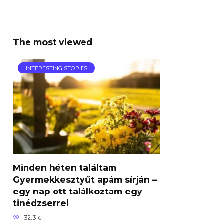
The most viewed
INTERESTING STORIES
Minden héten találtam
Gyermekkesztyűt apám sírján –
egy nap ott találkoztam egy
tinédzserrel
32.3к.