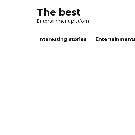
Перейти
The best
к
содержанию
Entertainment platform
Interesting stories
Entertainment