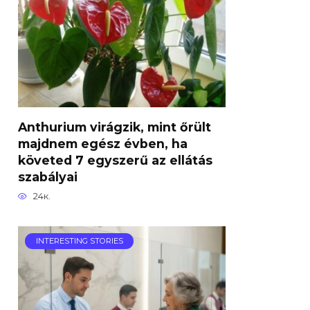
Anthurium virágzik, mint őrült
majdnem egész évben, ha
követed 7 egyszerű az ellátás
szabályai
24к.
INTERESTING STORIES