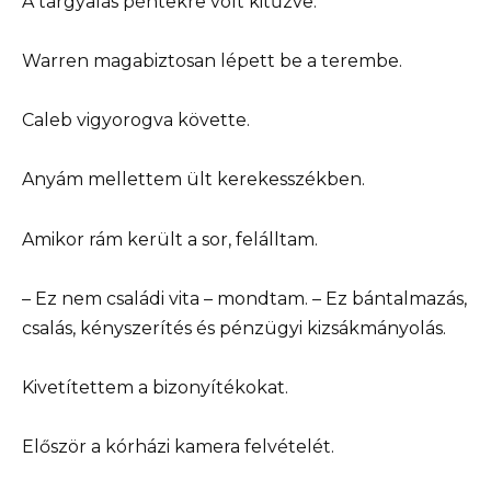
A tárgyalás péntekre volt kitűzve.
Warren magabiztosan lépett be a terembe.
Caleb vigyorogva követte.
Anyám mellettem ült kerekesszékben.
Amikor rám került a sor, felálltam.
– Ez nem családi vita – mondtam. – Ez bántalmazás,
csalás, kényszerítés és pénzügyi kizsákmányolás.
Kivetítettem a bizonyítékokat.
Először a kórházi kamera felvételét.