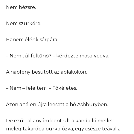
Nem bézsre.
Nem szürkére.
Hanem élénk sárgára.
– Nem túl feltűnő? – kérdezte mosolyogva.
A napfény besütött az ablakokon.
– Nem – feleltem. – Tökéletes.
Azon a télen újra leesett a hó Ashburyben.
De ezúttal anyám bent ült a kandalló mellett,
meleg takaróba burkolózva, egy csésze teával a