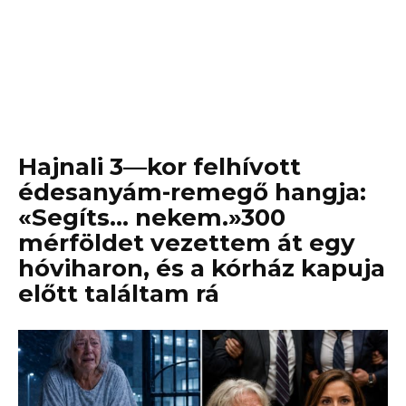
Hajnali 3—kor felhívott
édesanyám-remegő hangja:
«Segíts… nekem.»300
mérföldet vezettem át egy
hóviharon, és a kórház kapuja
előtt találtam rá