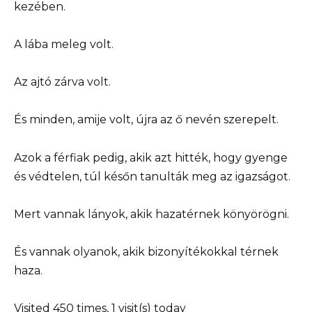
kezében.
A lába meleg volt.
Az ajtó zárva volt.
És minden, amije volt, újra az ő nevén szerepelt.
Azok a férfiak pedig, akik azt hitték, hogy gyenge
és védtelen, túl későn tanulták meg az igazságot.
Mert vannak lányok, akik hazatérnek könyörögni.
És vannak olyanok, akik bizonyítékokkal térnek
haza.
Visited 450 times, 1 visit(s) today