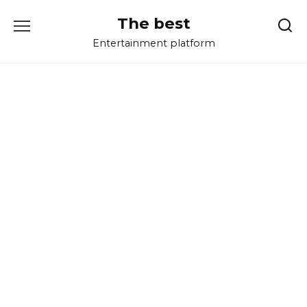
Перейти
The best
к
содержанию
Entertainment platform