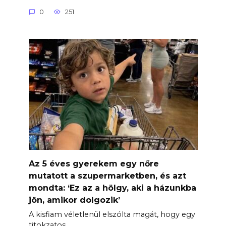
0
251
Az 5 éves gyerekem egy nőre
mutatott a szupermarketben, és azt
mondta: ‘Ez az a hölgy, aki a házunkba
jön, amikor dolgozik’
A kisfiam véletlenül elszólta magát, hogy egy
titokzatos