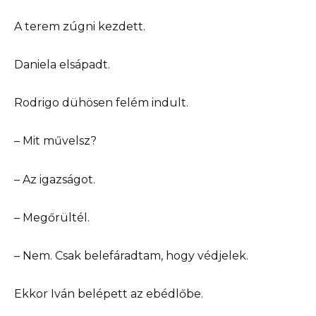
A terem zúgni kezdett.
Daniela elsápadt.
Rodrigo dühösen felém indult.
– Mit művelsz?
– Az igazságot.
– Megőrültél.
– Nem. Csak belefáradtam, hogy védjelek.
Ekkor Iván belépett az ebédlőbe.