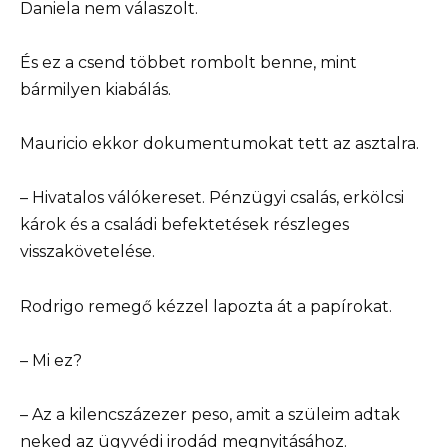
Daniela nem válaszolt.
És ez a csend többet rombolt benne, mint
bármilyen kiabálás.
Mauricio ekkor dokumentumokat tett az asztalra.
– Hivatalos válókereset. Pénzügyi csalás, erkölcsi
károk és a családi befektetések részleges
visszakövetelése.
Rodrigo remegő kézzel lapozta át a papírokat.
– Mi ez?
– Az a kilencszázezer peso, amit a szüleim adtak
neked az ügyvédi irodád megnyitásához.