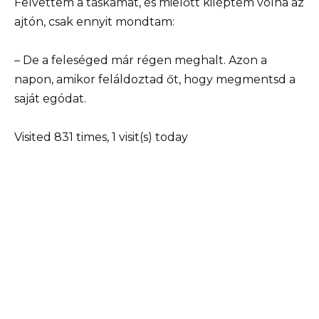
Felvettem a táskámat, és mielőtt kiléptem volna az
ajtón, csak ennyit mondtam:
– De a feleséged már régen meghalt. Azon a
napon, amikor feláldoztad őt, hogy megmentsd a
saját egódat.
Visited 831 times, 1 visit(s) today