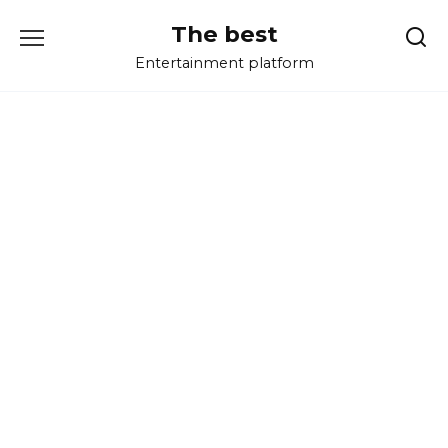
Перейти
The best
к
содержанию
Entertainment platform