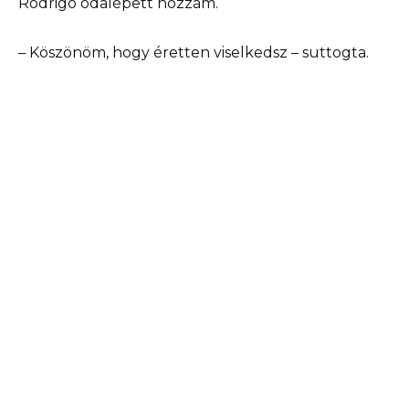
Rodrigo odalépett hozzám.
– Köszönöm, hogy éretten viselkedsz – suttogta.