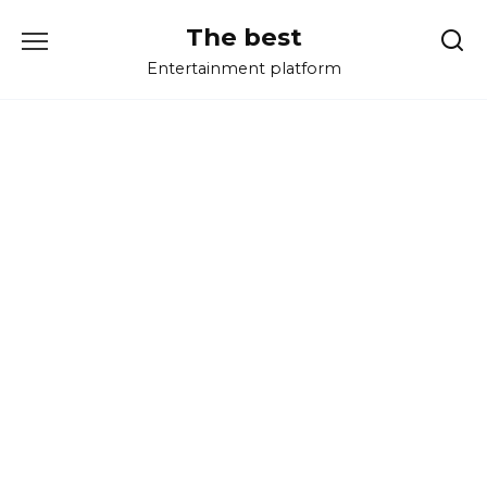
Перейти
The best
к
содержанию
Entertainment platform