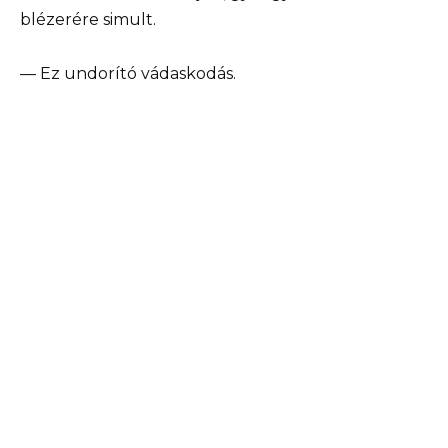
blézerére simult.
— Ez undorító vádaskodás.