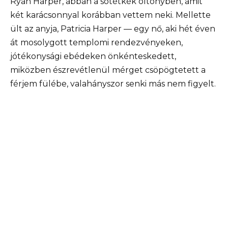
Ryan Harper, abban a sötétkék öltönyben, amit
két karácsonnyal korábban vettem neki. Mellette
ült az anyja, Patricia Harper — egy nő, aki hét éven
át mosolygott templomi rendezvényeken,
jótékonysági ebédeken önkénteskedett,
miközben észrevétlenül mérget csöpögtetett a
férjem fülébe, valahányszor senki más nem figyelt.