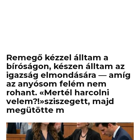
Remegő kézzel álltam a
bíróságon, készen álltam az
igazság elmondására — amíg
az anyósom felém nem
rohant. «Mertél harcolni
velem?!»sziszegett, majd
megütötte m