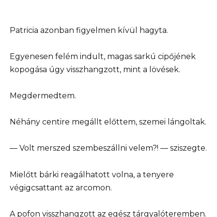
Patricia azonban figyelmen kívül hagyta.
Egyenesen felém indult, magas sarkú cipőjének
kopogása úgy visszhangzott, mint a lövések.
Megdermedtem.
Néhány centire megállt előttem, szemei lángoltak.
— Volt merszed szembeszállni velem?! — sziszegte.
Mielőtt bárki reagálhatott volna, a tenyere
végigcsattant az arcomon.
A pofon visszhangzott az egész tárgyalóteremben.