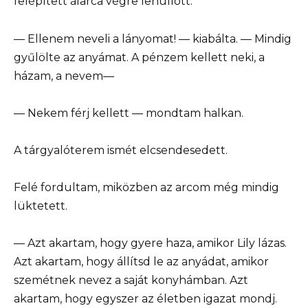
felépített álarca végre lehullott.
— Ellenem neveli a lányomat! — kiabálta. — Mindig
gyűlölte az anyámat. A pénzem kellett neki, a
házam, a nevem—
— Nekem férj kellett — mondtam halkan.
A tárgyalóterem ismét elcsendesedett.
Felé fordultam, miközben az arcom még mindig
lüktetett.
— Azt akartam, hogy gyere haza, amikor Lily lázas.
Azt akartam, hogy állítsd le az anyádat, amikor
szemétnek nevez a saját konyhámban. Azt
akartam, hogy egyszer az életben igazat mondj.