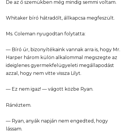
De az ő szemükben még mindig semmi voltam.
Whitaker bíró hátradőlt, állkapcsa megfeszült.
Ms. Coleman nyugodtan folytatta:
— Bíró úr, bizonyítékaink vannak arra is, hogy Mr.
Harper három külön alkalommal megszegte az
ideiglenes gyermekfelügyeleti megállapodást
azzal, hogy nem vitte vissza Lilyt.
— Ez nem igaz! — vágott közbe Ryan.
Ránéztem.
— Ryan, anyák napján nem engedted, hogy
lássam.