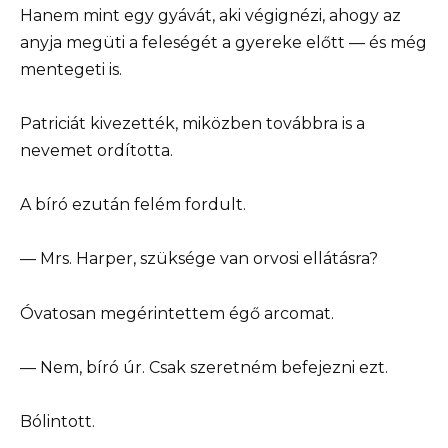
Hanem mint egy gyávát, aki végignézi, ahogy az
anyja megüti a feleségét a gyereke előtt — és még
mentegeti is.
Patriciát kivezették, miközben továbbra is a
nevemet ordította.
A bíró ezután felém fordult.
— Mrs. Harper, szüksége van orvosi ellátásra?
Óvatosan megérintettem égő arcomat.
— Nem, bíró úr. Csak szeretném befejezni ezt.
Bólintott.