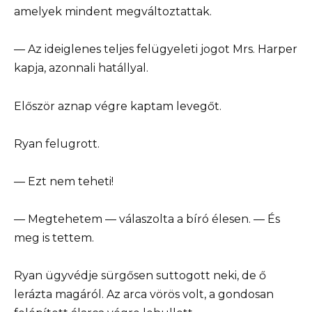
amelyek mindent megváltoztattak.
— Az ideiglenes teljes felügyeleti jogot Mrs. Harper
kapja, azonnali hatállyal.
Először aznap végre kaptam levegőt.
Ryan felugrott.
— Ezt nem teheti!
— Megtehetem — válaszolta a bíró élesen. — És
meg is tettem.
Ryan ügyvédje sürgősen suttogott neki, de ő
lerázta magáról. Az arca vörös volt, a gondosan