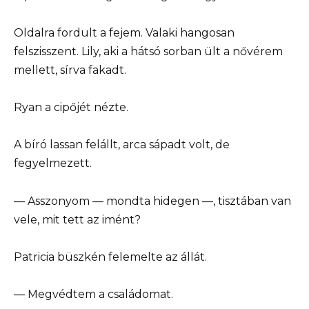
Oldalra fordult a fejem. Valaki hangosan
felszisszent. Lily, aki a hátsó sorban ült a nővérem
mellett, sírva fakadt.
Ryan a cipőjét nézte.
A bíró lassan felállt, arca sápadt volt, de
fegyelmezett.
— Asszonyom — mondta hidegen —, tisztában van
vele, mit tett az imént?
Patricia büszkén felemelte az állát.
— Megvédtem a családomat.