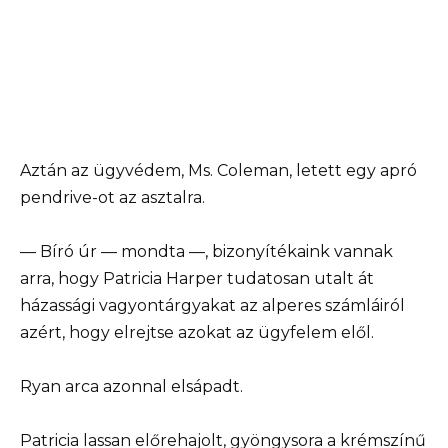
Aztán az ügyvédem, Ms. Coleman, letett egy apró
pendrive-ot az asztalra.
— Bíró úr — mondta —, bizonyítékaink vannak
arra, hogy Patricia Harper tudatosan utalt át
házassági vagyontárgyakat az alperes számláiról
azért, hogy elrejtse azokat az ügyfelem elől.
Ryan arca azonnal elsápadt.
Patricia lassan előrehajolt, gyöngysora a krémszínű