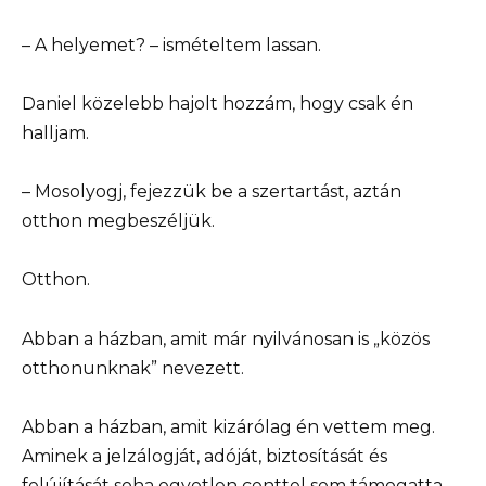
– A helyemet? – ismételtem lassan.
Daniel közelebb hajolt hozzám, hogy csak én
halljam.
– Mosolyogj, fejezzük be a szertartást, aztán
otthon megbeszéljük.
Otthon.
Abban a házban, amit már nyilvánosan is „közös
otthonunknak” nevezett.
Abban a házban, amit kizárólag én vettem meg.
Aminek a jelzálogját, adóját, biztosítását és
felújítását soha egyetlen centtel sem támogatta.