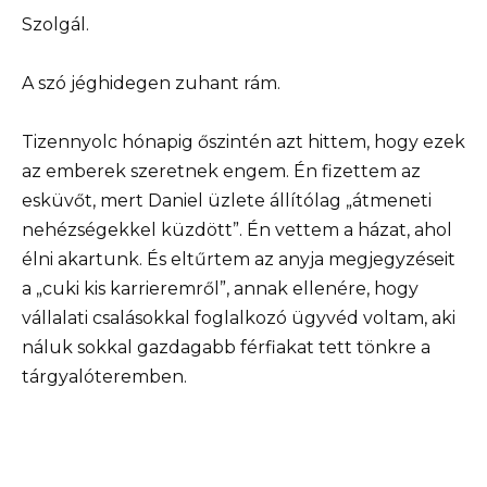
Szolgál.
A szó jéghidegen zuhant rám.
Tizennyolc hónapig őszintén azt hittem, hogy ezek
az emberek szeretnek engem. Én fizettem az
esküvőt, mert Daniel üzlete állítólag „átmeneti
nehézségekkel küzdött”. Én vettem a házat, ahol
élni akartunk. És eltűrtem az anyja megjegyzéseit
a „cuki kis karrieremről”, annak ellenére, hogy
vállalati csalásokkal foglalkozó ügyvéd voltam, aki
náluk sokkal gazdagabb férfiakat tett tönkre a
tárgyalóteremben.