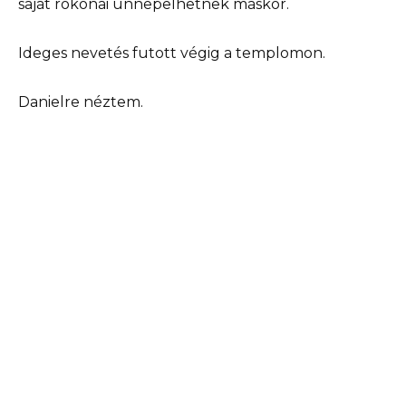
saját rokonai ünnepelhetnek máskor.
Ideges nevetés futott végig a templomon.
Danielre néztem.