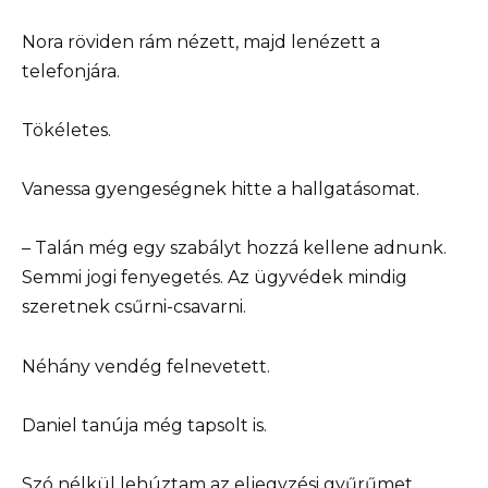
Nora röviden rám nézett, majd lenézett a
telefonjára.
Tökéletes.
Vanessa gyengeségnek hitte a hallgatásomat.
– Talán még egy szabályt hozzá kellene adnunk.
Semmi jogi fenyegetés. Az ügyvédek mindig
szeretnek csűrni-csavarni.
Néhány vendég felnevetett.
Daniel tanúja még tapsolt is.
Szó nélkül lehúztam az eljegyzési gyűrűmet.