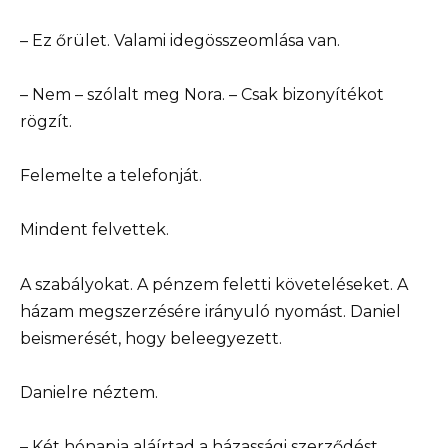
– Ez őrület. Valami idegösszeomlása van.
– Nem – szólalt meg Nora. – Csak bizonyítékot
rögzít.
Felemelte a telefonját.
Mindent felvettek.
A szabályokat. A pénzem feletti követeléseket. A
házam megszerzésére irányuló nyomást. Daniel
beismerését, hogy beleegyezett.
Danielre néztem.
– Két hónapja aláírtad a házassági szerződést.