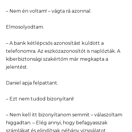
– Nem én voltam! – vágta rá azonnal.
Elmosolyodtam.
– A bank kétlépcsős azonosítást küldött a
telefonomra. Az eszközazonosítót is naplózták. A
kiberbiztonsági szakértőm már megkapta a
jelentést.
Daniel apja felpattant.
– Ezt nem tudod bizonyítani!
– Nem kell itt bizonyítanom semmit – válaszoltam
higgadtan. – Elég annyi, hogy befagyasszak
számlákat és elindítsak néhány vizsgálatot.