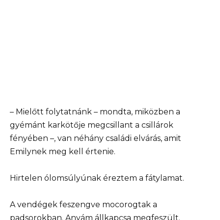
– Mielőtt folytatnánk – mondta, miközben a
gyémánt karkötője megcsillant a csillárok
fényében –, van néhány családi elvárás, amit
Emilynek meg kell értenie.
Hirtelen ólomsúlyúnak éreztem a fátylamat.
A vendégek feszengve mocorogtak a
padsorokban. Anyám állkapcsa megfeszült.