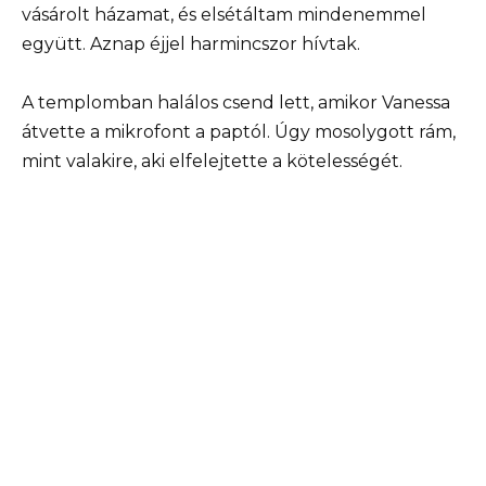
vásárolt házamat, és elsétáltam mindenemmel
együtt. Aznap éjjel harmincszor hívtak.
A templomban halálos csend lett, amikor Vanessa
átvette a mikrofont a paptól. Úgy mosolygott rám,
mint valakire, aki elfelejtette a kötelességét.