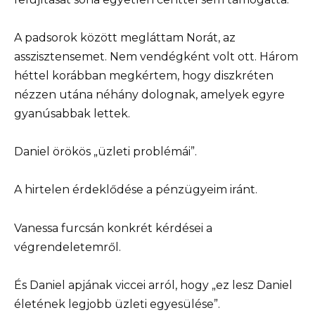
A padsorok között megláttam Norát, az
asszisztensemet. Nem vendégként volt ott. Három
héttel korábban megkértem, hogy diszkréten
nézzen utána néhány dolognak, amelyek egyre
gyanúsabbak lettek.
Daniel örökös „üzleti problémái”.
A hirtelen érdeklődése a pénzügyeim iránt.
Vanessa furcsán konkrét kérdései a
végrendeletemről.
És Daniel apjának viccei arról, hogy „ez lesz Daniel
életének legjobb üzleti egyesülése”.