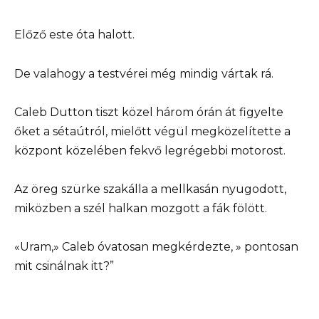
Előző este óta halott.
De valahogy a testvérei még mindig vártak rá.
Caleb Dutton tiszt közel három órán át figyelte
őket a sétaútról, mielőtt végül megközelítette a
központ közelében fekvő legrégebbi motorost.
Az öreg szürke szakálla a mellkasán nyugodott,
miközben a szél halkan mozgott a fák fölött.
«Uram,» Caleb óvatosan megkérdezte, » pontosan
mit csinálnak itt?”