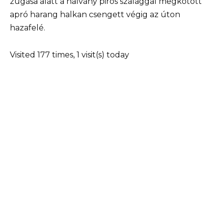
zúgása alatt a halvány piros szalaggal megkötött
apró harang halkan csengett végig az úton
hazafelé.
Visited 177 times, 1 visit(s) today