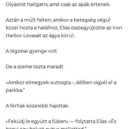
Olyasmit hallgatni, amit csak az apák értenek.
Aztán a múlt héten, amikor a betegség végül
közel hozta a halálhoz, Elias összegyűjtötte az Iron
Harbor Lovasait az ágya körül.
A légzése gyenge volt.
De a szeme tiszta maradt.
«Amikor elmegyek-suttogta -, délben vigyél el a
parkba.”
A férfiak közelebb hajoltak.
«Feküdj le együtt a fűben» — folytatta Elias. «És