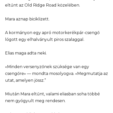
eltűnt az Old Ridge Road közelében.
Mara aznap biciklizett.
A kormányon egy apró motorkerékpár-csengő
lógott egy elhalványult piros szalaggal.
Elias maga adta neki.
«Minden versenyzőnek szüksége van egy
csengőre» — mondta mosolyogva. «Megmutatja az
utat, amelyen jössz.”
Miután Mara eltűnt, valami eliasban soha többé
nem gyógyult meg rendesen.