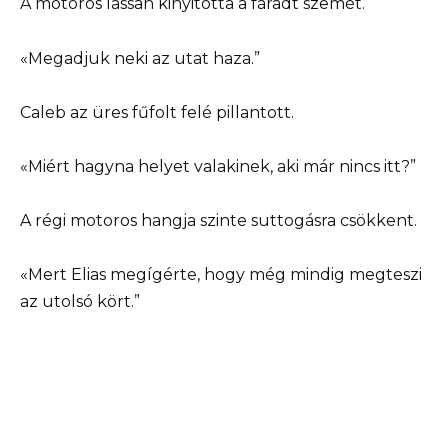
A motoros lassan kinyitotta a fáradt szemét.
«Megadjuk neki az utat haza.”
Caleb az üres fűfolt felé pillantott.
«Miért hagyna helyet valakinek, aki már nincs itt?”
A régi motoros hangja szinte suttogásra csökkent.
«Mert Elias megígérte, hogy még mindig megteszi
az utolsó kört.”