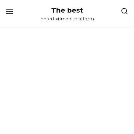
Перейти
The best
к
содержанию
Entertainment platform