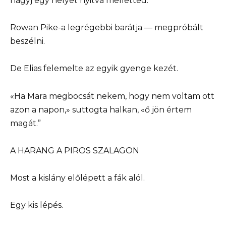
hagyj egy helyet nyitva melletted.”
Rowan Pike-a legrégebbi barátja — megpróbált
beszélni.
De Elias felemelte az egyik gyenge kezét.
«Ha Mara megbocsát nekem, hogy nem voltam ott
azon a napon,» suttogta halkan, «ő jön értem
magát.”
A HARANG A PIROS SZALAGON
Most a kislány előlépett a fák alól.
Egy kis lépés.