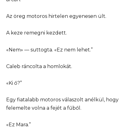
Az öreg motoros hirtelen egyenesen ült.
A keze remegni kezdett.
«Nem» — suttogta. «Ez nem lehet.”
Caleb ráncolta a homlokát.
«Ki ő?”
Egy fiatalabb motoros válaszolt anélkül, hogy
felemelte volna a fejét a fűből.
«Ez Mara.”