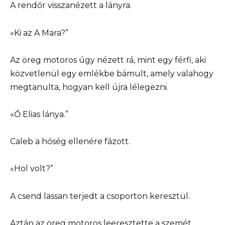
A rendőr visszanézett a lányra.
«Ki az A Mara?”
Az öreg motoros úgy nézett rá, mint egy férfi, aki
közvetlenül egy emlékbe bámult, amely valahogy
megtanulta, hogyan kell újra lélegezni.
«Ő Elias lánya.”
Caleb a hőség ellenére fázott.
«Hol volt?”
A csend lassan terjedt a csoporton keresztül.
Aztán az öreg motoros leeresztette a szemét.