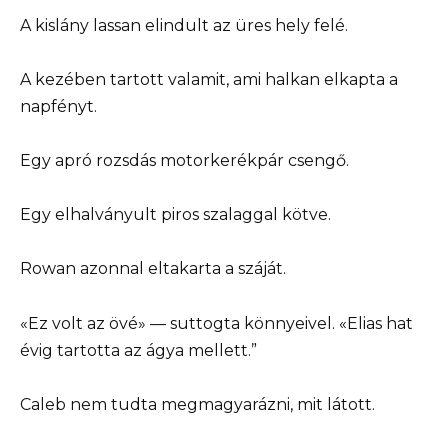
A kislány lassan elindult az üres hely felé.
A kezében tartott valamit, ami halkan elkapta a
napfényt.
Egy apró rozsdás motorkerékpár csengő.
Egy elhalványult piros szalaggal kötve.
Rowan azonnal eltakarta a száját.
«Ez volt az övé» — suttogta könnyeivel. «Elias hat
évig tartotta az ágya mellett.”
Caleb nem tudta megmagyarázni, mit látott.