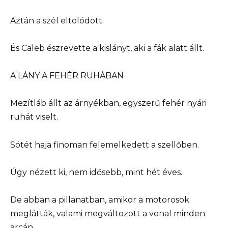
Aztán a szél eltolódott.
És Caleb észrevette a kislányt, aki a fák alatt állt.
A LÁNY A FEHÉR RUHÁBAN
Mezítláb állt az árnyékban, egyszerű fehér nyári
ruhát viselt.
Sötét haja finoman felemelkedett a szellőben.
Úgy nézett ki, nem idősebb, mint hét éves.
De abban a pillanatban, amikor a motorosok
meglátták, valami megváltozott a vonal minden
arcán.