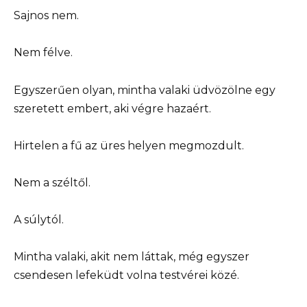
Sajnos nem.
Nem félve.
Egyszerűen olyan, mintha valaki üdvözölne egy
szeretett embert, aki végre hazaért.
Hirtelen a fű az üres helyen megmozdult.
Nem a széltől.
A súlytól.
Mintha valaki, akit nem láttak, még egyszer
csendesen lefeküdt volna testvérei közé.