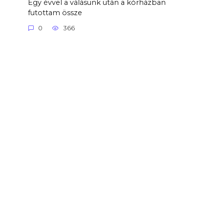
Egy évvel a válásunk után a kórházban
futottam össze
0
366