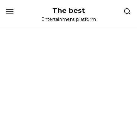
Перейти
The best
к
содержанию
Entertainment platform