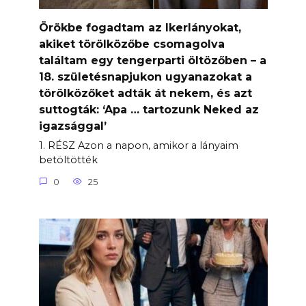
Örökbe fogadtam az Ikerlányokat,
akiket törölközőbe csomagolva
találtam egy tengerparti öltözőben – a
18. születésnapjukon ugyanazokat a
törölközőket adták át nekem, és azt
suttogták: ‘Apa … tartozunk Neked az
igazsággal’
1. RÉSZ Azon a napon, amikor a lányaim
betöltötték
0
25