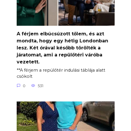
A férjem elbúcsúzott tőlem, és azt
mondta, hogy egy hétig Londonban
lesz. Két órával később törölték a
járatomat, ami a repülőtéri váróba
vezetett.
**A férjem a repülőtér indulási táblája alatt
csókolt
0
531