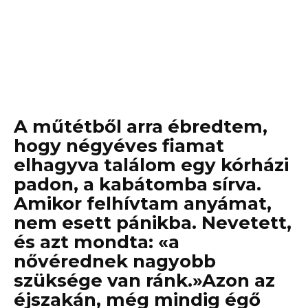
A műtétből arra ébredtem,
hogy négyéves fiamat
elhagyva találom egy kórházi
padon, a kabátomba sírva.
Amikor felhívtam anyámat,
nem esett pánikba. Nevetett,
és azt mondta: «a
nővérednek nagyobb
szüksége van ránk.»Azon az
éjszakán, még mindig égő