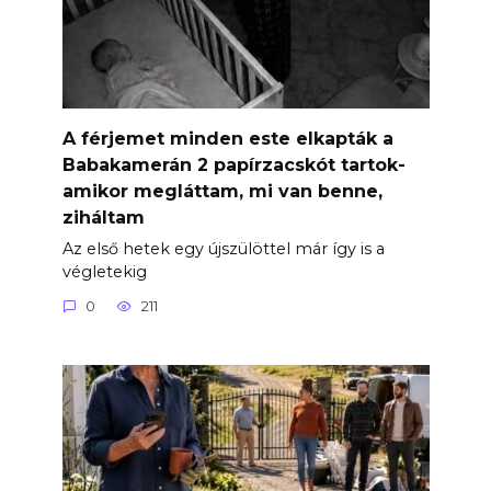
A férjemet minden este elkapták a
Babakamerán 2 papírzacskót tartok-
amikor megláttam, mi van benne,
ziháltam
Az első hetek egy újszülöttel már így is a
végletekig
0
211