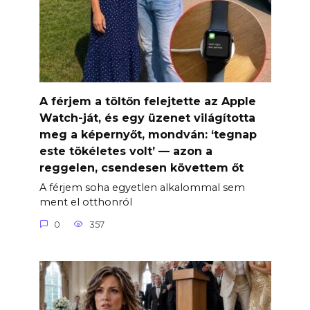
A férjem a töltőn felejtette az Apple
Watch-ját, és egy üzenet világította
meg a képernyőt, mondván: ‘tegnap
este tökéletes volt’ — azon a
reggelen, csendesen követtem őt
A férjem soha egyetlen alkalommal sem
ment el otthonról
0
357