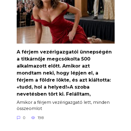
A férjem vezérigazgatói ünnepségén
a titkárnője megcsókolta 500
alkalmazott előtt. Amikor azt
mondtam neki, hogy lépjen el, a
férjem a földre lökte, és azt kiáltotta:
«tudd, hol a helyed!»A szoba
nevetésben tört ki. Felálltam,
Amikor a férjem vezérigazgató lett, minden
összeomlot
0
198