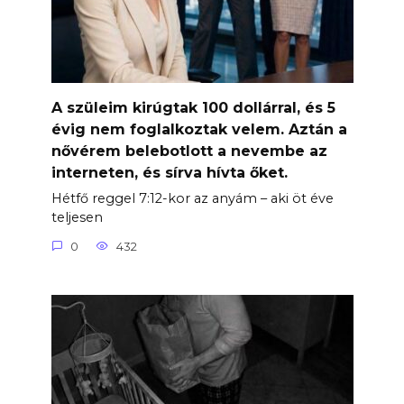
A szüleim kirúgtak 100 dollárral, és 5
évig nem foglalkoztak velem. Aztán a
nővérem belebotlott a nevembe az
interneten, és sírva hívta őket.
Hétfő reggel 7:12-kor az anyám – aki öt éve
teljesen
0
432