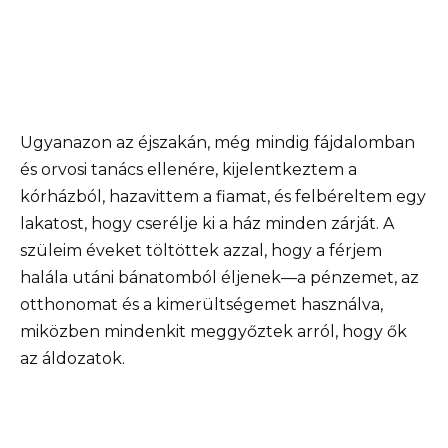
Ugyanazon az éjszakán, még mindig fájdalomban
és orvosi tanács ellenére, kijelentkeztem a
kórházból, hazavittem a fiamat, és felbéreltem egy
lakatost, hogy cserélje ki a ház minden zárját. A
szüleim éveket töltöttek azzal, hogy a férjem
halála utáni bánatomból éljenek—a pénzemet, az
otthonomat és a kimerültségemet használva,
miközben mindenkit meggyőztek arról, hogy ők
az áldozatok.