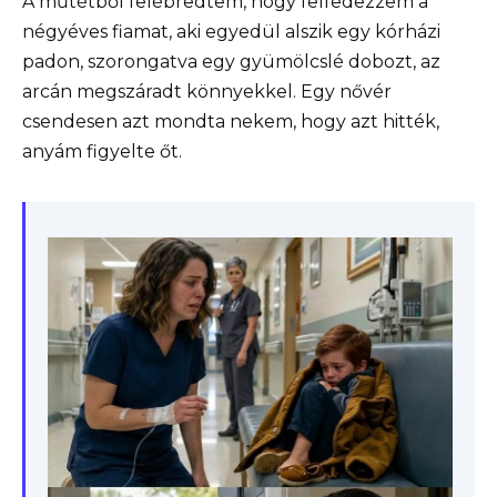
A műtétből felébredtem, hogy felfedezzem a
négyéves fiamat, aki egyedül alszik egy kórházi
padon, szorongatva egy gyümölcslé dobozt, az
arcán megszáradt könnyekkel. Egy nővér
csendesen azt mondta nekem, hogy azt hitték,
anyám figyelte őt.