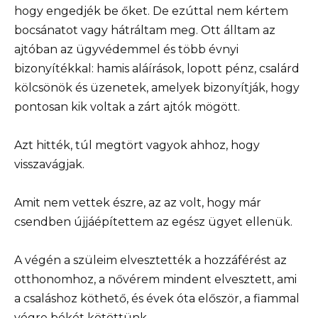
hogy engedjék be őket. De ezúttal nem kértem
bocsánatot vagy hátráltam meg. Ott álltam az
ajtóban az ügyvédemmel és több évnyi
bizonyítékkal: hamis aláírások, lopott pénz, csalárd
kölcsönök és üzenetek, amelyek bizonyítják, hogy
pontosan kik voltak a zárt ajtók mögött.
Azt hitték, túl megtört vagyok ahhoz, hogy
visszavágjak.
Amit nem vettek észre, az az volt, hogy már
csendben újjáépítettem az egész ügyet ellenük.
A végén a szüleim elvesztették a hozzáférést az
otthonomhoz, a nővérem mindent elvesztett, ami
a csaláshoz köthető, és évek óta először, a fiammal
végre békét kötöttünk.