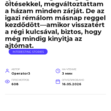
öltésekkel, megváltoztattam
a házam minden zárját. De az
igazi rémálom másnap reggel
kezdődött—amikor visszatért
a régi kulcsával, biztos, hogy
még mindig kinyitja az
ajtómat.
INTERESTING STORIES
АВТОР
НА ЧТЕНИЕ
Operator3
3 мин
ПРОСМОТРОВ
ОПУБЛИКОВАНО
608
16.05.2026