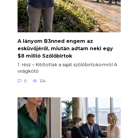
A lányom B3nned engem az
esküvőjéről, miután adtam neki egy
$8 millió Szőlőbirtok
1. rész – Kitiltottak a saját szőlőbirtokomról A
virágkötő
0
124