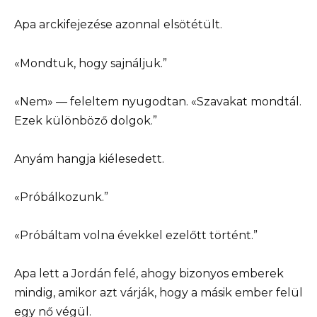
Apa arckifejezése azonnal elsötétült.
«Mondtuk, hogy sajnáljuk.”
«Nem» — feleltem nyugodtan. «Szavakat mondtál.
Ezek különböző dolgok.”
Anyám hangja kiélesedett.
«Próbálkozunk.”
«Próbáltam volna évekkel ezelőtt történt.”
Apa lett a Jordán felé, ahogy bizonyos emberek
mindig, amikor azt várják, hogy a másik ember felül
egy nő végül.