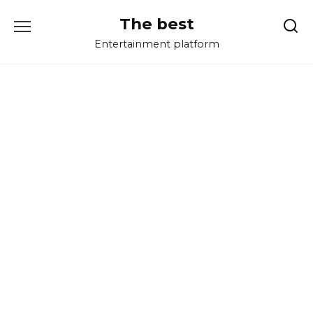
Перейти
The best
к
содержанию
Entertainment platform