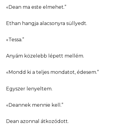
«Dean ma este elmehet.”
Ethan hangja alacsonyra süllyedt.
«Tessa.”
Anyám közelebb lépett mellém.
«Mondd ki a teljes mondatot, édesem.”
Egyszer lenyeltem.
«Deannek mennie kell.”
Dean azonnal átkozódott.