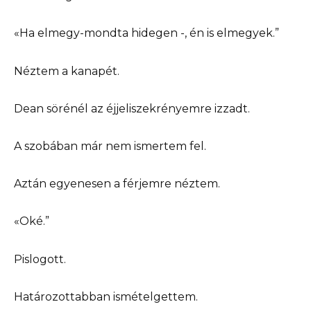
«Ha elmegy-mondta hidegen -, én is elmegyek.”
Néztem a kanapét.
Dean sörénél az éjjeliszekrényemre izzadt.
A szobában már nem ismertem fel.
Aztán egyenesen a férjemre néztem.
«Oké.”
Pislogott.
Határozottabban ismételgettem.