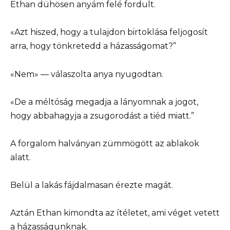
Ethan dühösen anyám felé fordult.
«Azt hiszed, hogy a tulajdon birtoklása feljogosít
arra, hogy tönkretedd a házasságomat?”
«Nem» — válaszolta anya nyugodtan.
«De a méltóság megadja a lányomnak a jogot,
hogy abbahagyja a zsugorodást a tiéd miatt.”
A forgalom halványan zümmögött az ablakok
alatt.
Belül a lakás fájdalmasan érezte magát.
Aztán Ethan kimondta az ítéletet, ami véget vetett
a házasságunknak.