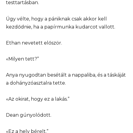
testtartásban.
Úgy vélte, hogy a pániknak csak akkor kell
kezdődnie, ha a papírmunka kudarcot vallott.
Ethan nevetett először.
«Milyen tett?”
Anya nyugodtan besétált a nappaliba, és a táskáját
a dohányzóasztalra tette.
«Az okirat, hogy ez a lakás.”
Dean gúnyolódott.
«Ez a hely bérelt.”