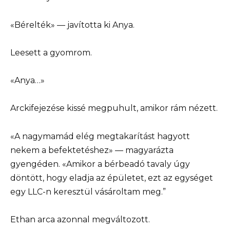
«Bérelték» — javította ki Anya.
Leesett a gyomrom.
«Anya…»
Arckifejezése kissé megpuhult, amikor rám nézett.
«A nagymamád elég megtakarítást hagyott
nekem a befektetéshez» — magyarázta
gyengéden. «Amikor a bérbeadó tavaly úgy
döntött, hogy eladja az épületet, ezt az egységet
egy LLC-n keresztül vásároltam meg.”
Ethan arca azonnal megváltozott.