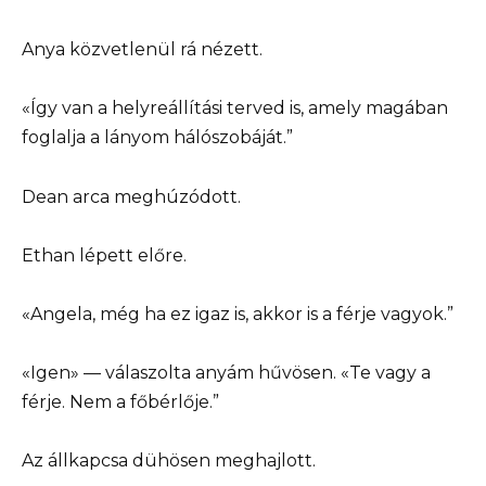
Anya közvetlenül rá nézett.
«Így van a helyreállítási terved is, amely magában
foglalja a lányom hálószobáját.”
Dean arca meghúzódott.
Ethan lépett előre.
«Angela, még ha ez igaz is, akkor is a férje vagyok.”
«Igen» — válaszolta anyám hűvösen. «Te vagy a
férje. Nem a főbérlője.”
Az állkapcsa dühösen meghajlott.