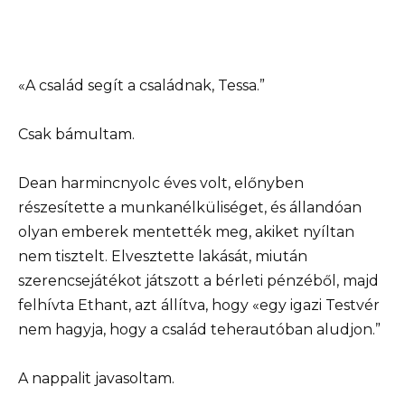
«A család segít a családnak, Tessa.”
Csak bámultam.
Dean harmincnyolc éves volt, előnyben
részesítette a munkanélküliséget, és állandóan
olyan emberek mentették meg, akiket nyíltan
nem tisztelt. Elvesztette lakását, miután
szerencsejátékot játszott a bérleti pénzéből, majd
felhívta Ethant, azt állítva, hogy «egy igazi Testvér
nem hagyja, hogy a család teherautóban aludjon.”
A nappalit javasoltam.