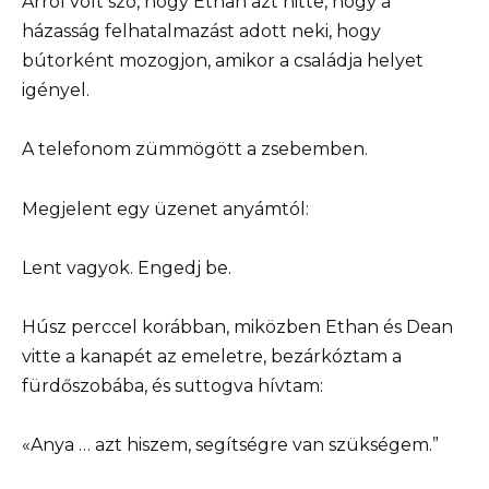
Arról volt szó, hogy Ethan azt hitte, hogy a
házasság felhatalmazást adott neki, hogy
bútorként mozogjon, amikor a családja helyet
igényel.
A telefonom zümmögött a zsebemben.
Megjelent egy üzenet anyámtól:
Lent vagyok. Engedj be.
Húsz perccel korábban, miközben Ethan és Dean
vitte a kanapét az emeletre, bezárkóztam a
fürdőszobába, és suttogva hívtam:
«Anya … azt hiszem, segítségre van szükségem.”