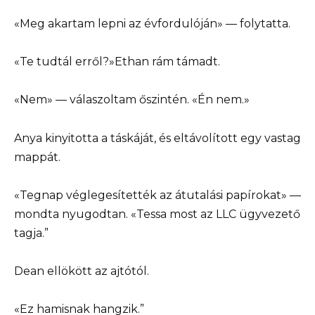
«Meg akartam lepni az évfordulóján» — folytatta.
«Te tudtál erről?»Ethan rám támadt.
«Nem» — válaszoltam őszintén. «Én nem.»
Anya kinyitotta a táskáját, és eltávolított egy vastag
mappát.
«Tegnap véglegesítették az átutalási papírokat» —
mondta nyugodtan. «Tessa most az LLC ügyvezető
tagja.”
Dean ellökött az ajtótól.
«Ez hamisnak hangzik.”