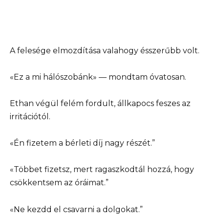
A felesége elmozdítása valahogy ésszerűbb volt.
«Ez a mi hálószobánk» — mondtam óvatosan.
Ethan végül felém fordult, állkapocs feszes az
irritációtól.
«Én fizetem a bérleti díj nagy részét.”
«Többet fizetsz, mert ragaszkodtál hozzá, hogy
csökkentsem az óráimat.”
«Ne kezdd el csavarni a dolgokat.”