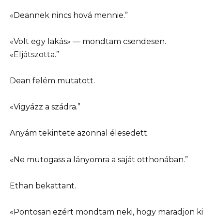
«Deannek nincs hová mennie.”
«Volt egy lakás» — mondtam csendesen.
«Eljátszotta.”
Dean felém mutatott.
«Vigyázz a szádra.”
Anyám tekintete azonnal élesedett.
«Ne mutogass a lányomra a saját otthonában.”
Ethan bekattant.
«Pontosan ezért mondtam neki, hogy maradjon ki