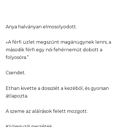
Anya halványan elmosolyodott.
«A férfi üzlet megszűnt magánügynek lenni, a
második férfi egy női fehérneműt dobott a
folyosóra.”
Csendet.
Ethan kivette a dossziét a kezéből, és gyorsan
átlapozta.
A szeme az aláírások felett mozgott.
Közjegyzői pecsétek.