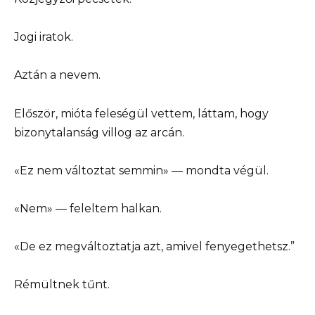
Jogi iratok.
Aztán a nevem.
Először, mióta feleségül vettem, láttam, hogy
bizonytalanság villog az arcán.
«Ez nem változtat semmin» — mondta végül.
«Nem» — feleltem halkan.
«De ez megváltoztatja azt, amivel fenyegethetsz.”
Rémültnek tűnt.