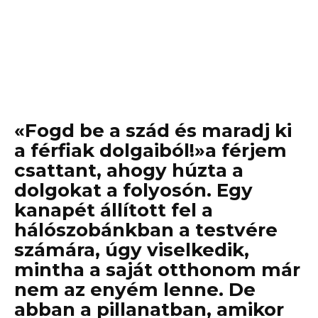
«Fogd be a szád és maradj ki
a férfiak dolgaiból!»a férjem
csattant, ahogy húzta a
dolgokat a folyosón. Egy
kanapét állított fel a
hálószobánkban a testvére
számára, úgy viselkedik,
mintha a saját otthonom már
nem az enyém lenne. De
abban a pillanatban, amikor