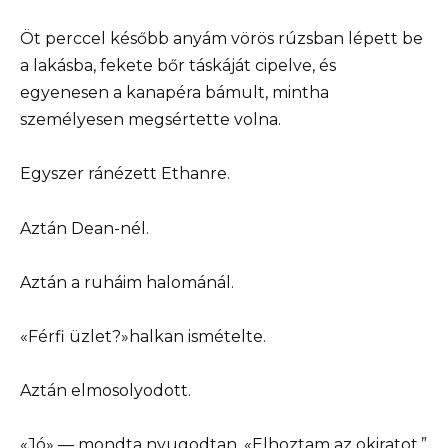
Öt perccel később anyám vörös rúzsban lépett be
a lakásba, fekete bőr táskáját cipelve, és
egyenesen a kanapéra bámult, mintha
személyesen megsértette volna.
Egyszer ránézett Ethanre.
Aztán Dean-nél.
Aztán a ruháim halománál.
«Férfi üzlet?»halkan ismételte.
Aztán elmosolyodott.
«Jó» — mondta nyugodtan. «Elhoztam az okiratot.”