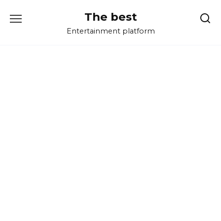
Перейти
The best
к
содержанию
Entertainment platform