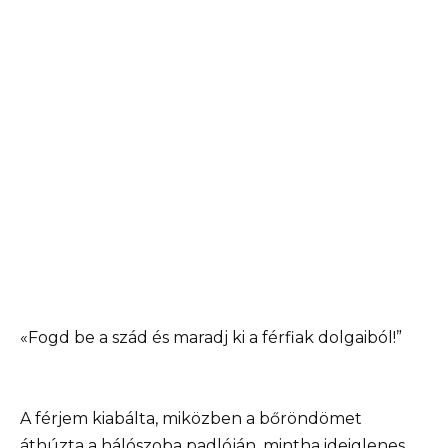
«Fogd be a szád és maradj ki a férfiak dolgaiból!”
A férjem kiabálta, miközben a bőröndömet
áthúzta a hálószoba padlóján, mintha ideiglenes