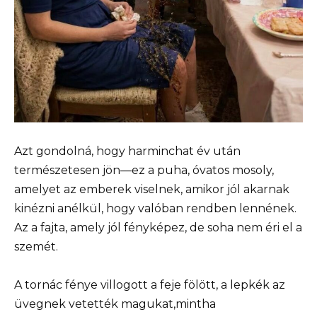
Azt gondolná, hogy harminchat év után
természetesen jön—ez a puha, óvatos mosoly,
amelyet az emberek viselnek, amikor jól akarnak
kinézni anélkül, hogy valóban rendben lennének.
Az a fajta, amely jól fényképez, de soha nem éri el a
szemét.
A tornác fénye villogott a feje fölött, a lepkék az
üvegnek vetették magukat,mintha