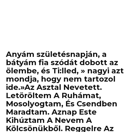
Anyám születésnapján, a
bátyám fia szódát dobott az
ölembe, és Ti:lled, » nagyi azt
mondja, hogy nem tartozol
ide.»Az Asztal Nevetett.
Letöröltem A Ruhámat,
Mosolyogtam, És Csendben
Maradtam. Aznap Este
Kihúztam A Nevem A
Kölcsönükből. Reggelre Az