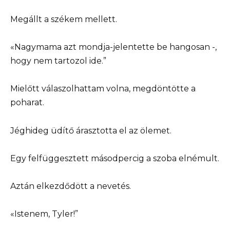
Megállt a székem mellett.
«Nagymama azt mondja-jelentette be hangosan -,
hogy nem tartozol ide.”
Mielőtt válaszolhattam volna, megdöntötte a
poharat.
Jéghideg üdítő árasztotta el az ölemet.
Egy felfüggesztett másodpercig a szoba elnémult.
Aztán elkezdődött a nevetés.
«Istenem, Tyler!”