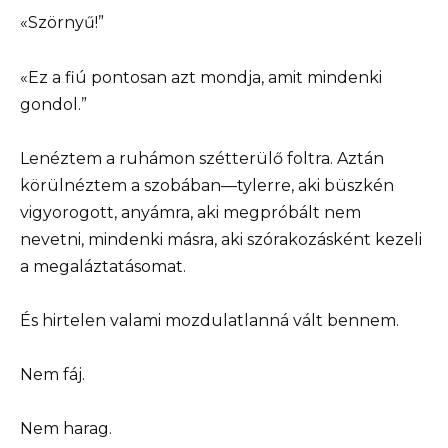
«Szörnyű!”
«Ez a fiú pontosan azt mondja, amit mindenki
gondol.”
Lenéztem a ruhámon szétterülő foltra. Aztán
körülnéztem a szobában—tylerre, aki büszkén
vigyorogott, anyámra, aki megpróbált nem
nevetni, mindenki másra, aki szórakozásként kezeli
a megaláztatásomat.
És hirtelen valami mozdulatlanná vált bennem.
Nem fáj.
Nem harag.