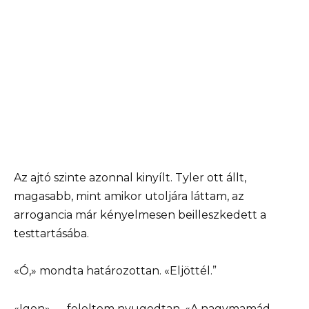
Az ajtó szinte azonnal kinyílt. Tyler ott állt,
magasabb, mint amikor utoljára láttam, az
arrogancia már kényelmesen beilleszkedett a
testtartásába.
«Ó,» mondta határozottan. «Eljöttél.”
«Igen» — feleltem nyugodtan. «A nagymamád