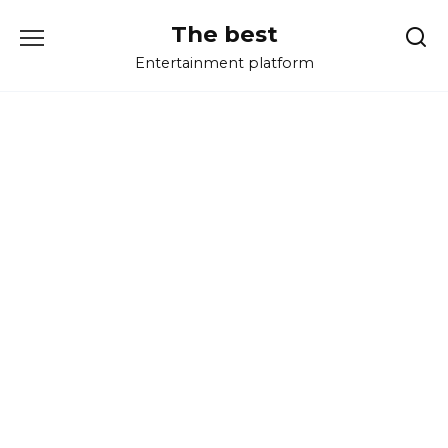
Перейти
The best
к
содержанию
Entertainment platform