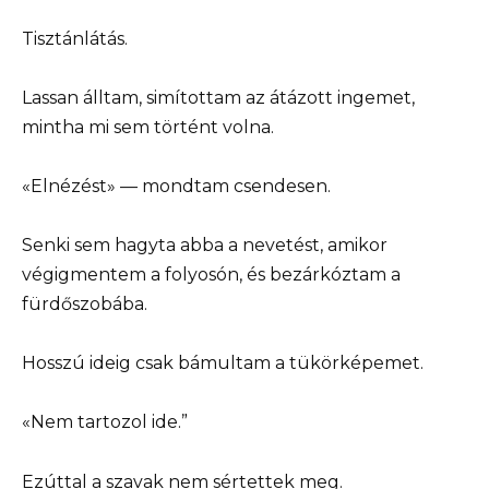
Tisztánlátás.
Lassan álltam, simítottam az átázott ingemet,
mintha mi sem történt volna.
«Elnézést» — mondtam csendesen.
Senki sem hagyta abba a nevetést, amikor
végigmentem a folyosón, és bezárkóztam a
fürdőszobába.
Hosszú ideig csak bámultam a tükörképemet.
«Nem tartozol ide.”
Ezúttal a szavak nem sértettek meg.