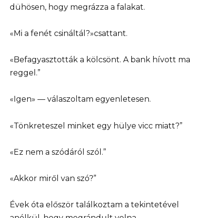
dühösen, hogy megrázza a falakat.
«Mi a fenét csináltál?»csattant.
«Befagyasztották a kölcsönt. A bank hívott ma
reggel.”
«Igen» — válaszoltam egyenletesen.
«Tönkreteszel minket egy hülye vicc miatt?”
«Ez nem a szódáról szól.”
«Akkor miről van szó?”
Évek óta először találkoztam a tekintetével
anélkül, hogy megrándult volna.