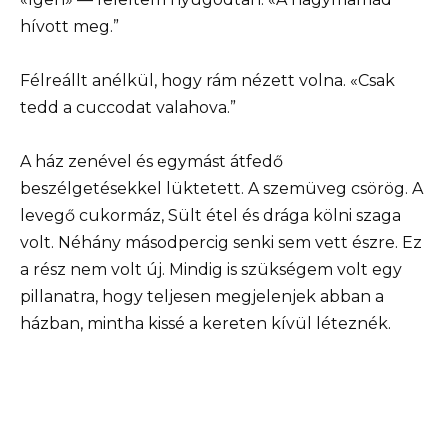
hívott meg.”
Félreállt anélkül, hogy rám nézett volna. «Csak
tedd a cuccodat valahova.”
A ház zenével és egymást átfedő
beszélgetésekkel lüktetett. A szemüveg csörög. A
levegő cukormáz, Sült étel és drága kölni szaga
volt. Néhány másodpercig senki sem vett észre. Ez
a rész nem volt új. Mindig is szükségem volt egy
pillanatra, hogy teljesen megjelenjek abban a
házban, mintha kissé a kereten kívül léteznék.