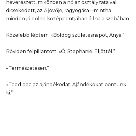
heverészett, miközben a nő az osztályzataival
dicsekedett, az ő jövője, ragyogása—mintha
minden jó dolog középpontjában állna a szobában.
Közelebb léptem. «Boldog születésnapot, Anya.”
Röviden felpillantott. «Ó. Stephanie. Eljöttél.”
«Természetesen.”
«Tedd oda az ajándékodat. Ajándékokat bontunk
ki.”