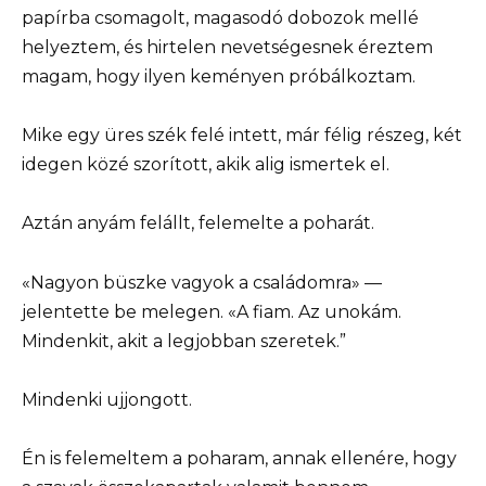
papírba csomagolt, magasodó dobozok mellé
helyeztem, és hirtelen nevetségesnek éreztem
magam, hogy ilyen keményen próbálkoztam.
Mike egy üres szék felé intett, már félig részeg, két
idegen közé szorított, akik alig ismertek el.
Aztán anyám felállt, felemelte a poharát.
«Nagyon büszke vagyok a családomra» —
jelentette be melegen. «A fiam. Az unokám.
Mindenkit, akit a legjobban szeretek.”
Mindenki ujjongott.
Én is felemeltem a poharam, annak ellenére, hogy