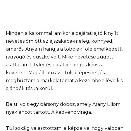
Minden alkalommal, amikor a bejárati ajtó kinyílt,
nevetés ömlött az éjszakába-meleg, könnyed,
ismerős. Anyám hangja a többiek fölé emelkedett,
ragyogó és büszke volt. Mike nevetése zúgott
alatta, amit Tyler és barátai hangos káosza
követett. Megálltam az utolsó lépésnél, és
meghúztam a markolatomat a kezemben lévő kis
ajándék táska körül.
Belül volt egy bársony doboz, amely Arany Liliom
nyakláncot tartott. A kedvenc virága.
Túl sokáig választottam, elképzelve, hogy valóban