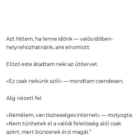
Azt hittem, ha lenne időnk — valós időben-
helyrehozhatnánk, ami elromlott.
Előző este átadtam neki az útitervet.
«Ez csak nekünk szól» — mondtam csendesen.
Alig nézett fel.
«Remélem, van tisztességes internet» — motyogta.
«Nem tűnhetek el a valódi felelősség alól csak
azért, mert bűnösnek érzi magát.”