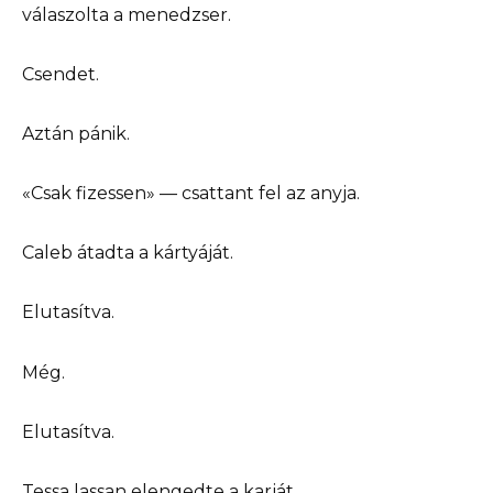
válaszolta a menedzser.
Csendet.
Aztán pánik.
«Csak fizessen» — csattant fel az anyja.
Caleb átadta a kártyáját.
Elutasítva.
Még.
Elutasítva.
Tessa lassan elengedte a karját.