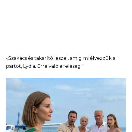
«Szakács és takarító leszel, amíg mi élvezzük a
partot, Lydia. Erre való a feleség.”