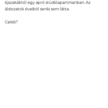
éjszakáktól egy apró stúdióapartmanban. Az
áldozatok éveiből senki sem látta.
Caleb?