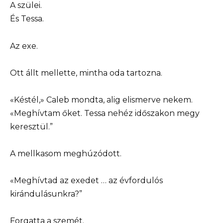
A szülei.
És Tessa.
Az exe.
Ott állt mellette, mintha oda tartozna.
«Késtél,» Caleb mondta, alig elismerve nekem.
«Meghívtam őket. Tessa nehéz időszakon megy
keresztül.”
A mellkasom meghúzódott.
«Meghívtad az exedet … az évfordulós
kirándulásunkra?”
Forgatta a szemét.