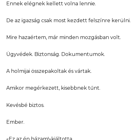
Ennek elégnek kellett volna lennie.
De az igazság csak most kezdett felszínre kerülni.
Mire hazaértem, már minden mozgásban volt.
Ügyvédek. Biztonság. Dokumentumok.
A holmijai összepakoltak és vártak.
Amikor megérkezett, kisebbnek tűnt.
Kevésbé biztos.
Ember.
«Ez az én házam!»kiáltotta.