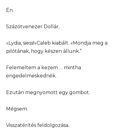
Én.
Százötvenezer Dollár.
«Lydia, siess!»Caleb kiabált. «Mondja meg a
pilótának, hogy készen állunk.”
Felemeltem a kezem … mintha
engedelmeskednék.
Ezután megnyomott egy gombot.
Mégsem.
Visszatérítés feldolgozása.