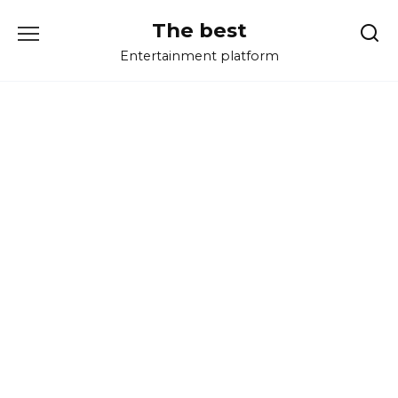
Перейти
The best
к
содержанию
Entertainment platform