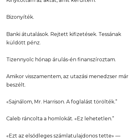
Kinyitottam az aktát, amit kerültem.
Bizonyíték.
Banki átutalások. Rejtett kifizetések. Tessának
küldött pénz.
Tizennyolc hónap árulás-én finanszíroztam.
Amikor visszamentem, az utazási menedzser már
beszélt.
«Sajnálom, Mr. Harrison. A foglalást törölték.”
Caleb ráncolta a homlokát. «Ez lehetetlen.”
«Ezt az elsődleges számlatulajdonos tette» —