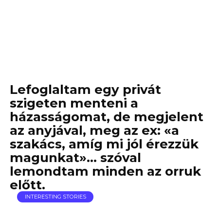
Lefoglaltam egy privát
szigeten menteni a
házasságomat, de megjelent
az anyjával, meg az ex: «a
szakács, amíg mi jól érezzük
magunkat»… szóval
lemondtam minden az orruk
előtt.
INTERESTING STORIES