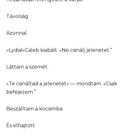
Távolság.
Azonnal.
«Lydia!»Caleb kiabált. «Ne csinálj jelenetet.”
Láttam a szemét.
«Te csináltad a jelenetet» — mondtam. «Csak
befejezem.”
Beszálltam a kocsimba.
És elhajtott.