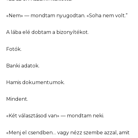
«Nem» — mondtam nyugodtan. «Soha nem volt.”
A lába elé dobtam a bizonyítékot.
Fotók.
Banki adatok.
Hamis dokumentumok.
Mindent.
«Két választásod van» — mondtam neki.
«Menj el csendben… vagy nézz szembe azzal, amit