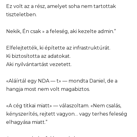
Ez volt az a rész, amelyet soha nem tartottak
tiszteletben.
Nekik, Én csak » a feleség, aki kezelte admin.”
Elfelejtették, ki építette az infrastruktúrát.
Ki biztosította az adatokat.
Aki nyilvántartást vezetett.
«Aláírtál egy NDA — t» — mondta Daniel, de a
hangja most nem volt magabiztos.
«A cég titkai miatt» — válaszoltam. «Nem csalás,
kényszerítés, rejtett vagyon… vagy terhes feleség
elhagyása miatt.”