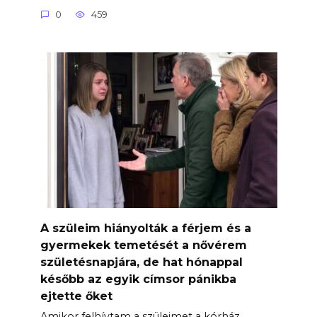
0
459
A szüleim hiányolták a férjem és a
gyermekek temetését a nővérem
születésnapjára, de hat hónappal
később az egyik címsor pánikba
ejtette őket
Amikor felhívtam a szüleimet a kórház