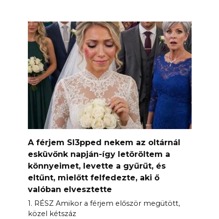
A férjem Sl3pped nekem az oltárnál
esküvőnk napján-így letöröltem a
könnyeimet, levette a gyűrűt, és
eltűnt, mielőtt felfedezte, aki ő
valóban elvesztette
1. RÉSZ Amikor a férjem először megütött,
közel kétszáz