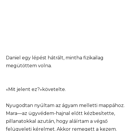
Daniel egy lépést hátrált, mintha fizikailag
megütöttem volna.
«Mit jelent ez?»követelte.
Nyugodtan nyúltam az ágyam melletti mappához.
Mara—az ügyvédem-hajnal előtt kézbesítette,
pillanatokkal azután, hogy aláírtam a végső
felügyeleti kérelmet. Akkor remegett a kezem.