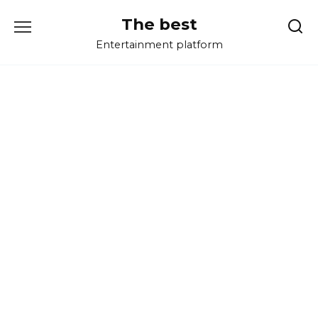
Перейти
The best
к
содержанию
Entertainment platform