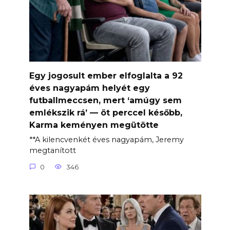
Egy jogosult ember elfoglalta a 92
éves nagyapám helyét egy
futballmeccsen, mert ‘amúgy sem
emlékszik rá’ — öt perccel később,
Karma keményen megütötte
**A kilencvenkét éves nagyapám, Jeremy
megtanított
0
346