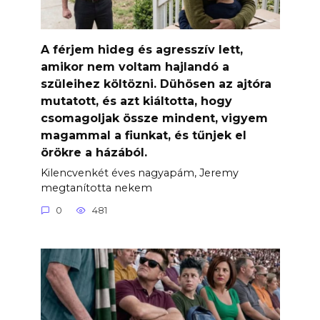
A férjem hideg és agresszív lett,
amikor nem voltam hajlandó a
szüleihez költözni. Dühösen az ajtóra
mutatott, és azt kiáltotta, hogy
csomagoljak össze mindent, vigyem
magammal a fiunkat, és tűnjek el
örökre a házából.
Kilencvenkét éves nagyapám, Jeremy
megtanította nekem
0
481