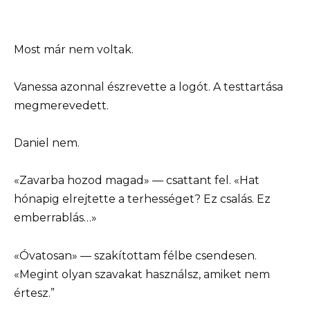
Most már nem voltak.
Vanessa azonnal észrevette a logót. A testtartása
megmerevedett.
Daniel nem.
«Zavarba hozod magad» — csattant fel. «Hat
hónapig elrejtette a terhességet? Ez csalás. Ez
emberrablás…»
«Óvatosan» — szakítottam félbe csendesen.
«Megint olyan szavakat használsz, amiket nem
értesz.”