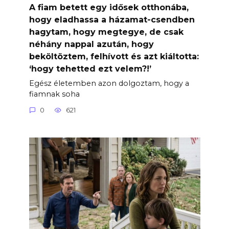
A fiam betett egy idősek otthonába,
hogy eladhassa a házamat-csendben
hagytam, hogy megtegye, de csak
néhány nappal azután, hogy
beköltöztem, felhívott és azt kiáltotta:
‘hogy tehetted ezt velem?!’
Egész életemben azon dolgoztam, hogy a
fiamnak soha
0
621