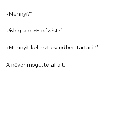
«Mennyi?”
Pislogtam. «Elnézést?”
«Mennyit kell ezt csendben tartani?”
A nővér mögötte zihált.