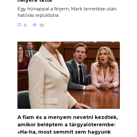
helyére tette
Egy hónappal a férjem, Mark temetése után
hatórás repülőútra
0
55
A fiam és a menyem nevetni kezdtek,
amikor beléptem a tárgyalóterembe:
«Ha-ha, most semmit sem hagyunk