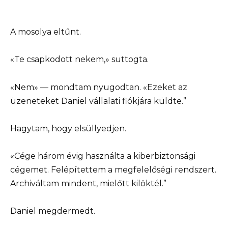
A mosolya eltűnt.
«Te csapkodott nekem,» suttogta.
«Nem» — mondtam nyugodtan. «Ezeket az
üzeneteket Daniel vállalati fiókjára küldte.”
Hagytam, hogy elsüllyedjen.
«Cége három évig használta a kiberbiztonsági
cégemet. Felépítettem a megfelelőségi rendszert.
Archiváltam mindent, mielőtt kilöktél.”
Daniel megdermedt.