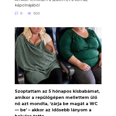
kápolnájából
0
500
Szoptattam az 5 hónapos kisbabámat,
amikor a repülőgépen mellettem ülő
nő azt mondta, ‘zárja be magát a WC
— be’ – akkor az idősebb lányom a