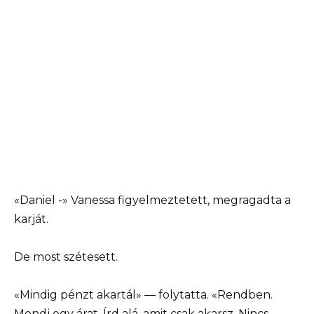
«Daniel -» Vanessa figyelmeztetett, megragadta a
karját.
De most szétesett.
«Mindig pénzt akartál» — folytatta. «Rendben.
Mondj egy árat. Írd alá, amit csak akarsz. Nincs