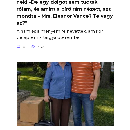
neki.»De egy dolgot sem tudtak
rólam, és amint a bíró rám nézett, azt
mondta:» Mrs. Eleanor Vance? Te vagy
az?”
A fiam és a menyem felnevettek, amikor
beléptem a tárgyalóterembe.
0
332