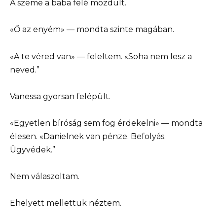
A szeme a baba felé mozdult.
«Ő az enyém» — mondta szinte magában.
«A te véred van» — feleltem. «Soha nem lesz a
neved.”
Vanessa gyorsan felépült.
«Egyetlen bíróság sem fog érdekelni» — mondta
élesen. «Danielnek van pénze. Befolyás.
Ügyvédek.”
Nem válaszoltam.
Ehelyett mellettük néztem.