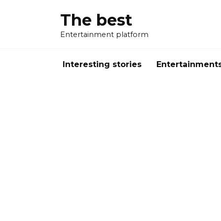
Перейти
The best
к
содержанию
Entertainment platform
Interesting stories
Entertainment