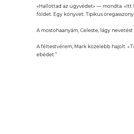
«Hallottad az ügyvédet» — mondta. «Itt
földet. Egy könyvet. Tipikus öregasszony
A mostohaanyám, Celeste, lágy nevetést 
A féltestvérem, Mark közelebb hajolt. «
ebédet.”