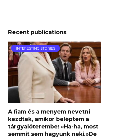
Recent publications
INTERESTING STORIES
A fiam és a menyem nevetni
kezdtek, amikor beléptem a
tárgyalóterembe: «Ha-ha, most
semmit sem hagyunk neki.»De