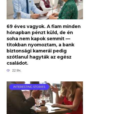
69 éves vagyok. A fiam minden
hónapban pénzt küld, de én
soha nem kapok semmit —
titokban nyomoztam, a bank
biztonsági kamerái pedig
szótlanul hagyták az egész
családot.
22.8к.
INTERESTING STORIES