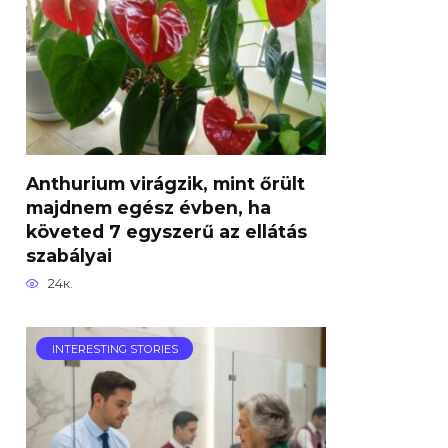
Anthurium virágzik, mint őrült
majdnem egész évben, ha
követed 7 egyszerű az ellátás
szabályai
24к.
INTERESTING STORIES