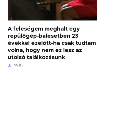
A feleségem meghalt egy
repülőgép-balesetben 23
évekkel ezelőtt-ha csak tudtam
volna, hogy nem ez lesz az
utolsó találkozásunk
19.8к.