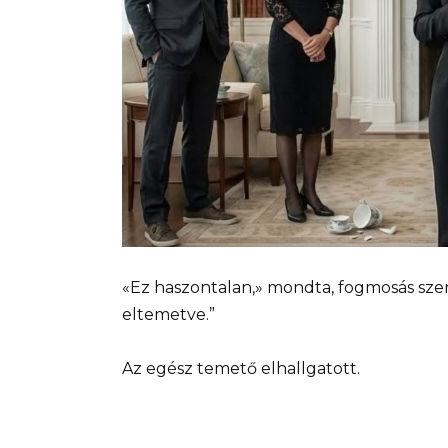
«Ez haszontalan,» mondta, fogmosás sze
eltemetve.”
Az egész temető elhallgatott.