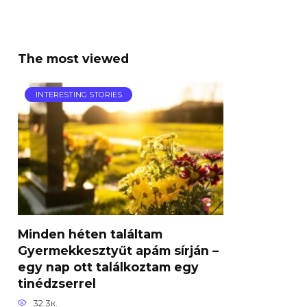
The most viewed
INTERESTING STORIES
Minden héten találtam
Gyermekkesztyűt apám sírján –
egy nap ott találkoztam egy
tinédzserrel
32.3к.