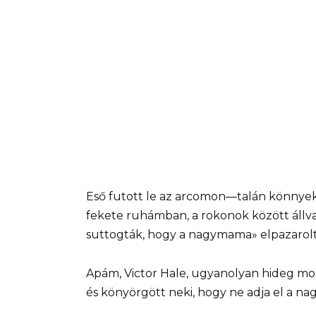
Eső futott le az arcomon—talán könnyek
fekete ruhámban, a rokonok között állva,
suttogták, hogy a nagymama» elpazarolta
Apám, Victor Hale, ugyanolyan hideg mos
és könyörgött neki, hogy ne adja el a nag