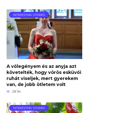
INTERESTING STORIES
A vőlegényem és az anyja azt
követelték, hogy vörös esküvői
ruhát viseljek, mert gyerekem
van, de jobb ötletem volt
28.9к.
INTERESTING STORIES