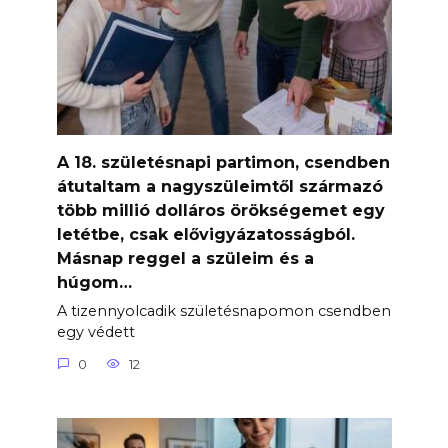
A 18. születésnapi partimon, csendben
átutaltam a nagyszüleimtől származó
több millió dolláros örökségemet egy
letétbe, csak elővigyázatosságból.
Másnap reggel a szüleim és a
húgom…
A tizennyolcadik születésnapomon csendben
egy védett
0
12