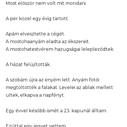
Most először nem volt mit mondani.
A per közel egy évig tartott.
Apám elvesztette a cégét.
A mostohaanyám eladta az ékszereit.
A mostohatestvérem hazugságai lelepleződtek.
A házat felújították.
A szobám újra az enyém lett. Anyám fotói
megtöltötték a falakat. Levelei az ablak mellett
ültek, elkapva a napfényt.
Egy évvel később ismét a 23. kapunál álltam.
Ezúttal egy jegyet vettem.