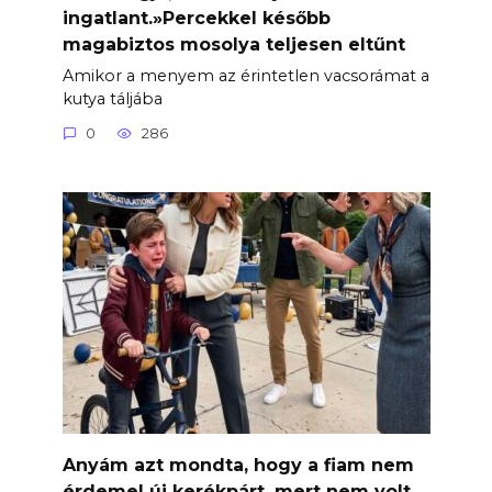
ingatlant.»Percekkel később
magabiztos mosolya teljesen eltűnt
Amikor a menyem az érintetlen vacsorámat a
kutya táljába
0
286
Anyám azt mondta, hogy a fiam nem
érdemel új kerékpárt, mert nem volt