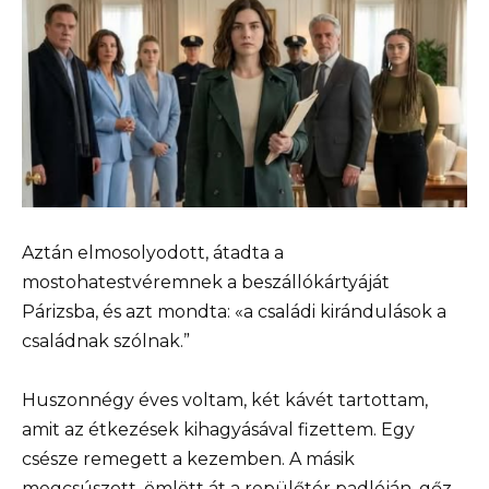
Aztán elmosolyodott, átadta a
mostohatestvéremnek a beszállókártyáját
Párizsba, és azt mondta: «a családi kirándulások a
családnak szólnak.”
Huszonnégy éves voltam, két kávét tartottam,
amit az étkezések kihagyásával fizettem. Egy
csésze remegett a kezemben. A másik
megcsúszott, ömlött át a repülőtér padlóján, gőz