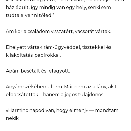
ház épült, így mindig van egy hely, senki sem
tudta elvenni tőled.”
Amikor a családom visszatért, vacsorát vártak.
Ehelyett vártak rám-ügyvéddel, tisztekkel és
kilakoltatási papírokkal.
Apám besétált és lefagyott.
Anyám székében ültem. Már nem az a lány, akit
elbocsátottak—hanem a jogos tulajdonos.
«Harminc napod van, hogy elmenj» — mondtam
nekik.