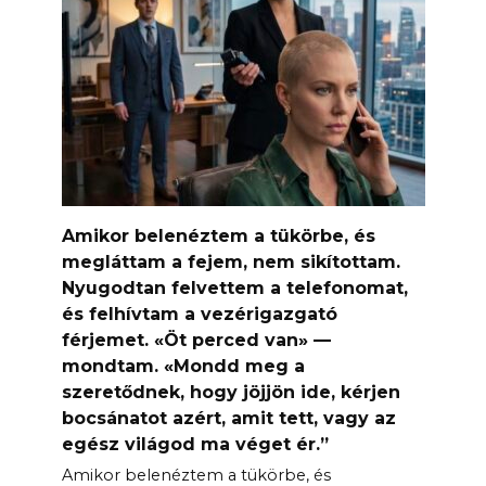
Amikor belenéztem a tükörbe, és
megláttam a fejem, nem sikítottam.
Nyugodtan felvettem a telefonomat,
és felhívtam a vezérigazgató
férjemet. «Öt perced van» —
mondtam. «Mondd meg a
szeretődnek, hogy jöjjön ide, kérjen
bocsánatot azért, amit tett, vagy az
egész világod ma véget ér.”
Amikor belenéztem a tükörbe, és