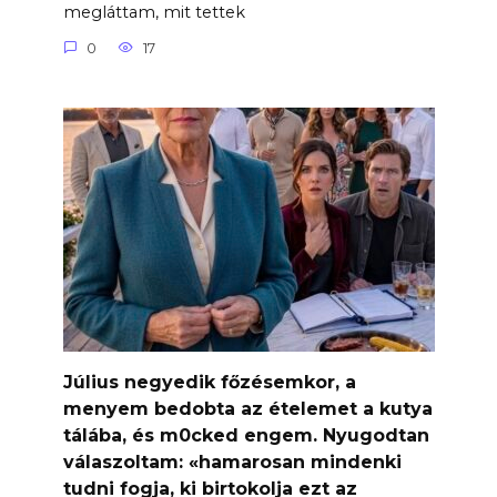
megláttam, mit tettek
0
17
Július negyedik főzésemkor, a
menyem bedobta az ételemet a kutya
tálába, és m0cked engem. Nyugodtan
válaszoltam: «hamarosan mindenki
tudni fogja, ki birtokolja ezt az