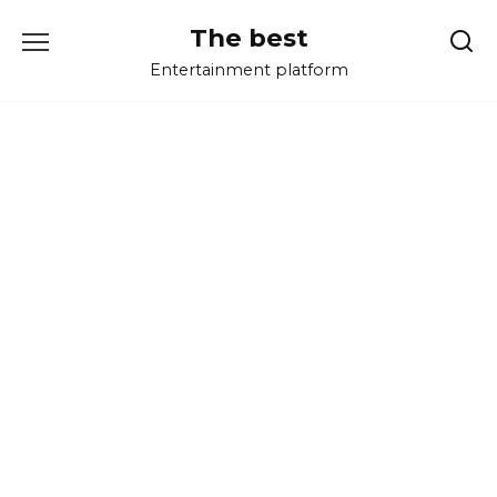
Перейти
The best
к
содержанию
Entertainment platform