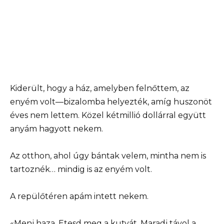
Kiderült, hogy a ház, amelyben felnőttem, az
enyém volt—bizalomba helyezték, amíg huszonöt
éves nem lettem. Közel kétmillió dollárral együtt
anyám hagyott nekem.
Az otthon, ahol úgy bántak velem, mintha nem is
tartoznék… mindig is az enyém volt.
A repülőtéren apám intett nekem.
«Menj haza. Etesd meg a kutyát. Maradj távol a