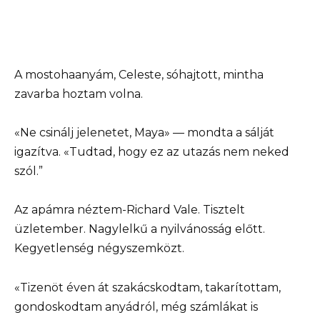
A mostohaanyám, Celeste, sóhajtott, mintha
zavarba hoztam volna.
«Ne csinálj jelenetet, Maya» — mondta a sálját
igazítva. «Tudtad, hogy ez az utazás nem neked
szól.”
Az apámra néztem-Richard Vale. Tisztelt
üzletember. Nagylelkű a nyilvánosság előtt.
Kegyetlenség négyszemközt.
«Tizenöt éven át szakácskodtam, takarítottam,
gondoskodtam anyádról, még számlákat is