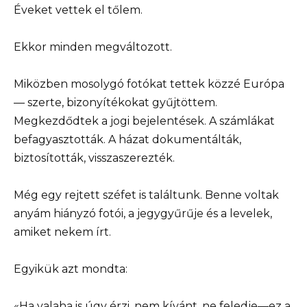
Éveket vettek el tőlem.
Ekkor minden megváltozott.
Miközben mosolygó fotókat tettek közzé Európa
— szerte, bizonyítékokat gyűjtöttem.
Megkezdődtek a jogi bejelentések. A számlákat
befagyasztották. A házat dokumentálták,
biztosították, visszaszerezték.
Még egy rejtett széfet is találtunk. Benne voltak
anyám hiányzó fotói, a jegygyűrűje és a levelek,
amiket nekem írt.
Egyikük azt mondta:
«Ha valaha is úgy érzi, nem kívánt, ne feledje—ez a