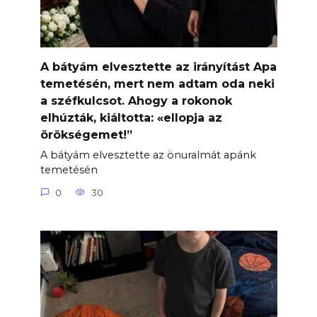
A bátyám elvesztette az irányítást Apa
temetésén, mert nem adtam oda neki
a széfkulcsot. Ahogy a rokonok
elhúzták, kiáltotta: «ellopja az
örökségemet!”
A bátyám elvesztette az önuralmát apánk
temetésén
0
30