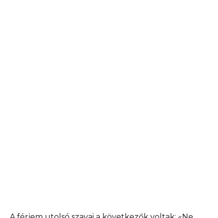
A férjem utolsó szavai a következők voltak: «Ne