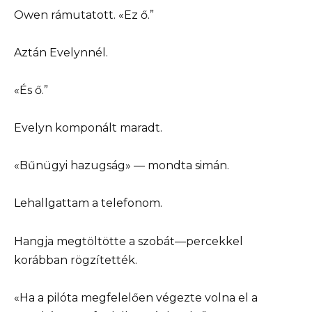
Owen rámutatott. «Ez ő.”
Aztán Evelynnél.
«És ő.”
Evelyn komponált maradt.
«Bűnügyi hazugság» — mondta simán.
Lehallgattam a telefonom.
Hangja megtöltötte a szobát—percekkel
korábban rögzítették.
«Ha a pilóta megfelelően végezte volna el a