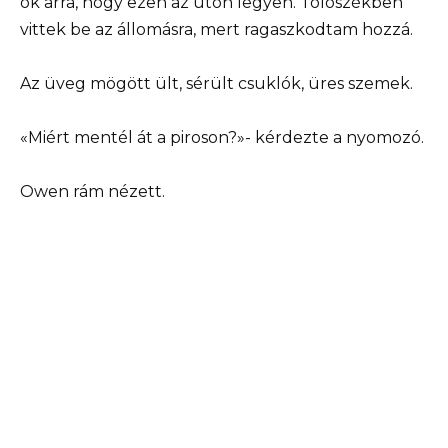
ok arra, hogy ezen az úton legyen. Tolószékben
vittek be az állomásra, mert ragaszkodtam hozzá.
Az üveg mögött ült, sérült csuklók, üres szemek.
«Miért mentél át a piroson?»- kérdezte a nyomozó.
Owen rám nézett.