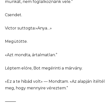
munkát, nem foglalkoznánk vele.”
Csendet.
Victor suttogta:»Anya…»
Megütötte.
«Azt mondta, ártalmatlan.”
Léptem előre, Bot megérinti a márvány.
«Ez a te hibád volt» — Mondtam. «Az alapján ítéltél
meg, hogy mennyire véreztem.”
⸻