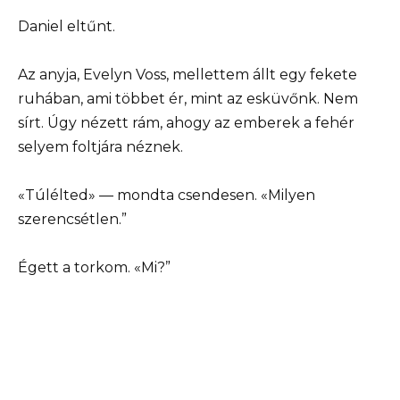
Daniel eltűnt.
Az anyja, Evelyn Voss, mellettem állt egy fekete
ruhában, ami többet ér, mint az esküvőnk. Nem
sírt. Úgy nézett rám, ahogy az emberek a fehér
selyem foltjára néznek.
«Túlélted» — mondta csendesen. «Milyen
szerencsétlen.”
Égett a torkom. «Mi?”