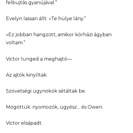
felbujtás gyanújával.”
Evelyn lassan állt. «Te hülye lány.”
«Ez jobban hangzott, amikor kórházi ágyban
voltam.”
Victor lunged a meghajtó—
Az ajtók kinyíltak.
Szövetségi ügynökök sétáltak be.
Mögöttük: nyomozók, ügyész… és Owen.
Victor elsápadt.