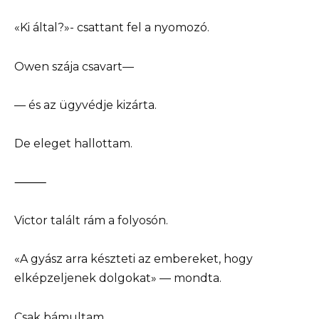
«Ki által?»- csattant fel a nyomozó.
Owen szája csavart—
— és az ügyvédje kizárta.
De eleget hallottam.
⸻
Victor talált rám a folyosón.
«A gyász arra készteti az embereket, hogy
elképzeljenek dolgokat» — mondta.
Csak bámultam.