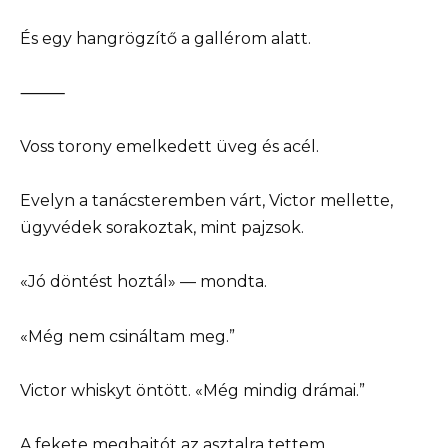
És egy hangrögzítő a gallérom alatt.
⸻
Voss torony emelkedett üveg és acél.
Evelyn a tanácsteremben várt, Victor mellette,
ügyvédek sorakoztak, mint pajzsok.
«Jó döntést hoztál» — mondta.
«Még nem csináltam meg.”
Victor whiskyt öntött. «Még mindig drámai.”
A fekete meghajtót az asztalra tettem.