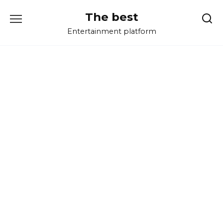
Перейти
The best
к
содержанию
Entertainment platform