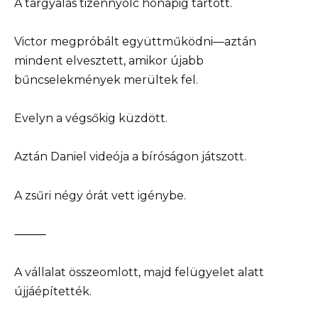
A tárgyalás tizennyolc hónapig tartott.
Victor megpróbált együttműködni—aztán
mindent elvesztett, amikor újabb
bűncselekmények merültek fel.
Evelyn a végsőkig küzdött.
Aztán Daniel videója a bíróságon játszott.
A zsűri négy órát vett igénybe.
⸻
A vállalat összeomlott, majd felügyelet alatt
újjáépítették.