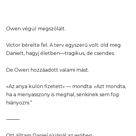
Owen végül megszólalt.
Victor bérelte fel. A terv egyszerű volt: öld meg
Danielt, hagyj életben—tragikus, de csendes.
De Owen hozzáadott valami mást.
«Az anya külön fizetett» — mondta. «Azt mondta,
ha a menyasszony is meghal, senkinek sem fog
hiányozni.”
⸻
Ott álltam Daniel sírjánál az esőben.