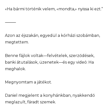
«Ha bármi történik velem, «mondta,» nyissa ki ezt.”
⸻
Azon az éjszakán, egyedül a kórházi szobámban,
megtettem.
Benne fájlok voltak—felvételek, szerződések,
banki átutalások, üzenetek—és egy videó: Ha
meghalok.
Megnyomtam a játékot.
Daniel megjelent a konyhánkban, nyakkendő
meglazult, fáradt szemek.