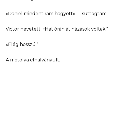
«Daniel mindent rám hagyott» — suttogtam.
Victor nevetett. «Hat órán át házasok voltak.”
«Elég hosszú.”
A mosolya elhalványult.