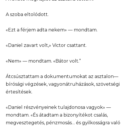
A szoba eltolódott.
«Ezt a férjem adta nekem» — mondtam.
«Daniel zavart volt,» Victor csattant.
«Nem» — mondtam. «Bátor volt.”
Átcsúsztattam a dokumentumokat az asztalon—
bírósági végzések, vagyonátruházások, szövetségi
értesítések.
«Daniel részvényeinek tulajdonosa vagyok» —
mondtam. «És átadtam a bizonyítékot csalás,
megvesztegetés, pénzmosás… és gyilkosságra való