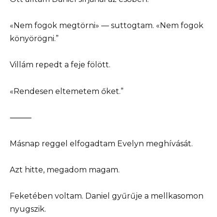
«Nem fogok megtörni» — suttogtam. «Nem fogok
könyörögni.”
Villám repedt a feje fölött.
«Rendesen eltemetem őket.”
⸻
Másnap reggel elfogadtam Evelyn meghívását.
Azt hitte, megadom magam.
Feketében voltam. Daniel gyűrűje a mellkasomon
nyugszik.