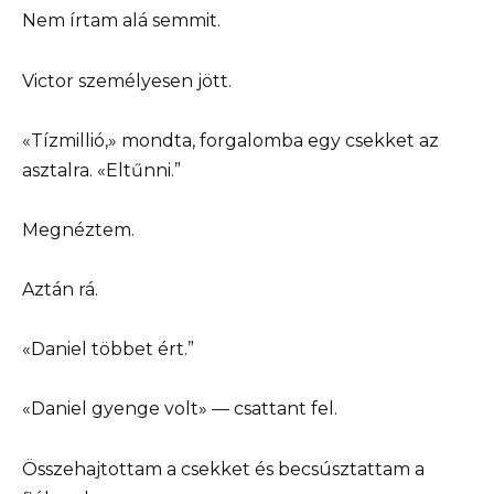
Nem írtam alá semmit.
Victor személyesen jött.
«Tízmillió,» mondta, forgalomba egy csekket az
asztalra. «Eltűnni.”
Megnéztem.
Aztán rá.
«Daniel többet ért.”
«Daniel gyenge volt» — csattant fel.
Összehajtottam a csekket és becsúsztattam a