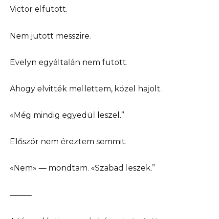
Victor elfutott.
Nem jutott messzire.
Evelyn egyáltalán nem futott.
Ahogy elvitték mellettem, közel hajolt.
«Még mindig egyedül leszel.”
Először nem éreztem semmit.
«Nem» — mondtam. «Szabad leszek.”
⸻