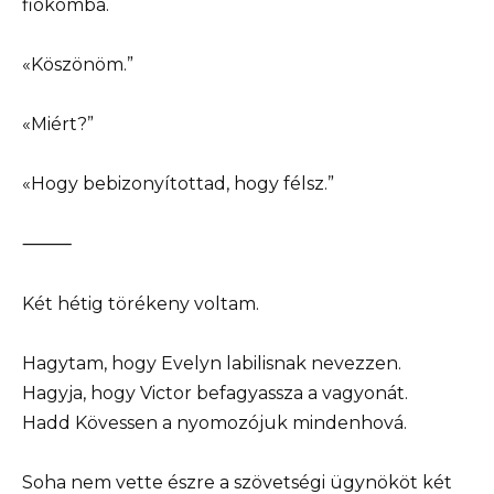
fiókomba.
«Köszönöm.”
«Miért?”
«Hogy bebizonyítottad, hogy félsz.”
⸻
Két hétig törékeny voltam.
Hagytam, hogy Evelyn labilisnak nevezzen.
Hagyja, hogy Victor befagyassza a vagyonát.
Hadd Kövessen a nyomozójuk mindenhová.
Soha nem vette észre a szövetségi ügynököt két