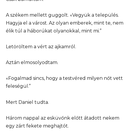
A székem mellett guggolt. «Vegyük a település.
Hagyja el a várost. Az olyan emberek, mint te, nem
élik túl a háborúkat olyanokkal, mint mi.”
Letöröltem a vért az ajkamról.
Aztán elmosolyodtam.
«Fogalmad sincs, hogy a testvéred milyen nőt vett
feleségül.”
Mert Daniel tudta.
Három nappal az esküvőnk előtt átadott nekem
egy zárt fekete meghajtót.