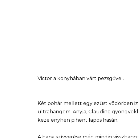
Victor a konyhában várt pezsgővel.
Két pohár mellett egy ezüst vödörben izz
ultrahangom. Anyja, Claudine gyöngyökkel 
keze enyhén pihent lapos hasán.
A baba szívverése még mindig visszhangz