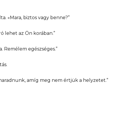
. «Mara, biztos vagy benne?”
ró lehet az Ön korában.”
ra. Remélem egészséges.”
tás.
 maradnunk, amíg meg nem értjük a helyzetet.”