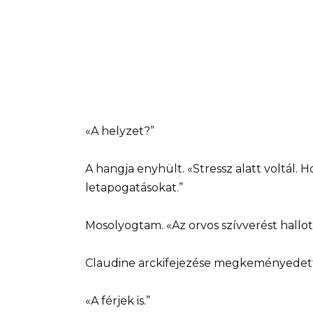
«A helyzet?”
A hangja enyhült. «Stressz alatt voltál. 
letapogatásokat.”
Mosolyogtam. «Az orvos szívverést hallot
Claudine arckifejezése megkeményedett.
«A férjek is.”