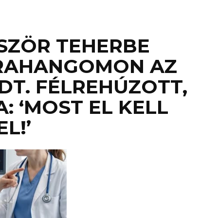
ŐSZÖR TEHERBE
TRAHANGOMON AZ
DT. FÉLREHÚZOTT,
: ‘MOST EL KELL
L!’