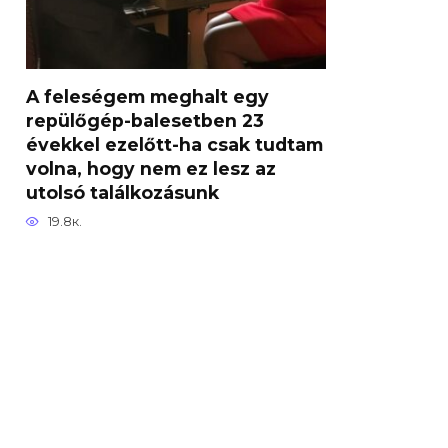
A feleségem meghalt egy
repülőgép-balesetben 23
évekkel ezelőtt-ha csak tudtam
volna, hogy nem ez lesz az
utolsó találkozásunk
19.8к.