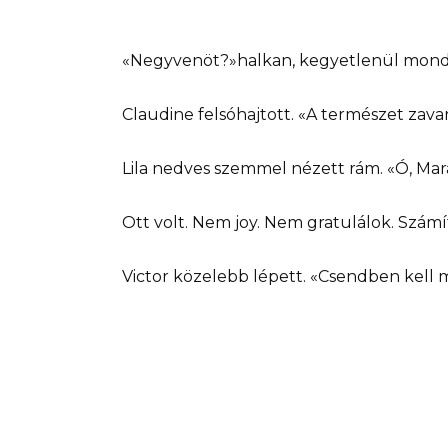
«Negyvenöt?»halkan, kegyetlenül mondta
Claudine felsóhajtott. «A természet zava
Lila nedves szemmel nézett rám. «Ó, Ma
Ott volt. Nem joy. Nem gratulálok. Számí
Victor közelebb lépett. «Csendben kell