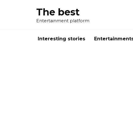
Перейти
The best
к
содержанию
Entertainment platform
Interesting stories
Entertainment