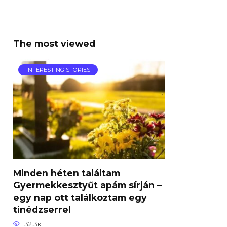
The most viewed
INTERESTING STORIES
Minden héten találtam
Gyermekkesztyűt apám sírján –
egy nap ott találkoztam egy
tinédzserrel
32.3к.