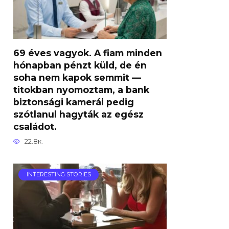
69 éves vagyok. A fiam minden
hónapban pénzt küld, de én
soha nem kapok semmit —
titokban nyomoztam, a bank
biztonsági kamerái pedig
szótlanul hagyták az egész
családot.
22.8к.
INTERESTING STORIES