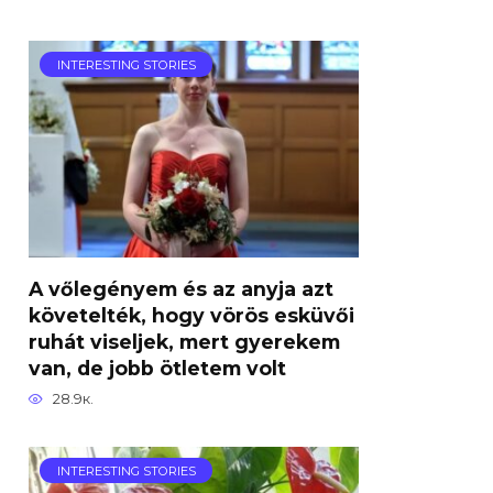
INTERESTING STORIES
A vőlegényem és az anyja azt
követelték, hogy vörös esküvői
ruhát viseljek, mert gyerekem
van, de jobb ötletem volt
28.9к.
INTERESTING STORIES