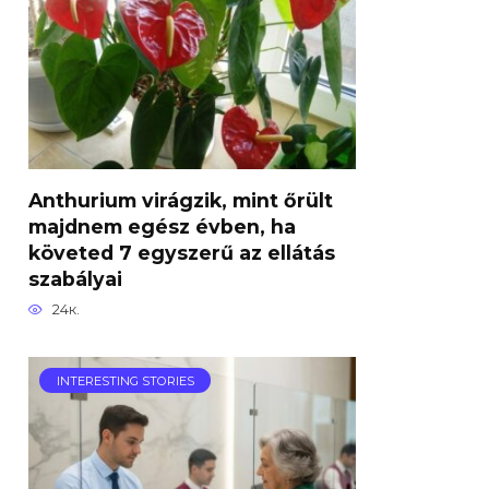
Anthurium virágzik, mint őrült
majdnem egész évben, ha
követed 7 egyszerű az ellátás
szabályai
24к.
INTERESTING STORIES