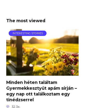
The most viewed
INTERESTING STORIES
Minden héten találtam
Gyermekkesztyűt apám sírján –
egy nap ott találkoztam egy
tinédzserrel
32.3к.