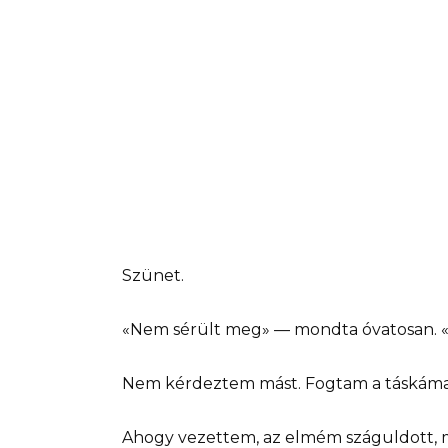
Szünet.
«Nem sérült meg» — mondta óvatosan. «De
Nem kérdeztem mást. Fogtam a táskáma
Ahogy vezettem, az elmém száguldott, m