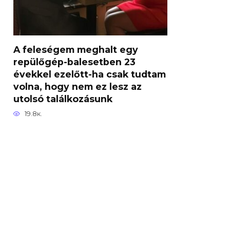
A feleségem meghalt egy
repülőgép-balesetben 23
évekkel ezelőtt-ha csak tudtam
volna, hogy nem ez lesz az
utolsó találkozásunk
19.8к.