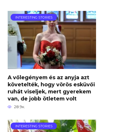
INTERESTING STORIES
A vőlegényem és az anyja azt
követelték, hogy vörös esküvői
ruhát viseljek, mert gyerekem
van, de jobb ötletem volt
28.9к.
INTERESTING STORIES