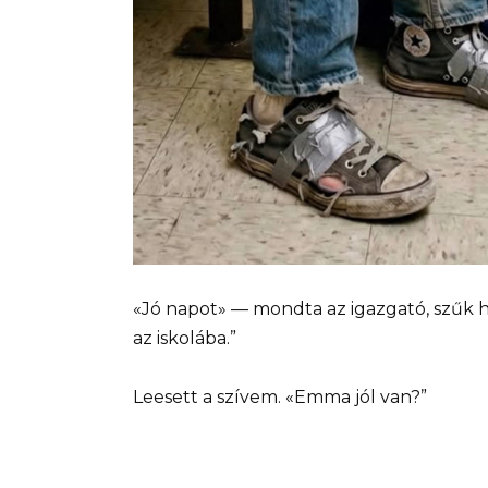
«Jó napot» — mondta az igazgató, szűk 
az iskolába.”
Leesett a szívem. «Emma jól van?”