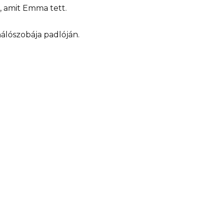
, amit Emma tett.
álószobája padlóján.