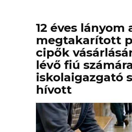
12 éves lányom 
megtakarított p
cipők vásárlásá
lévő fiú számár
iskolaigazgató 
hívott