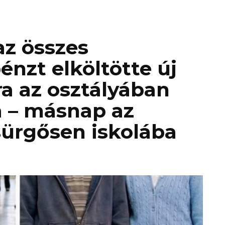
az összes
énzt elköltötte új
ra az osztályában
a – másnap az
sürgősen iskolába