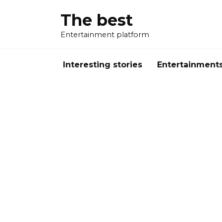
Перейти
The best
к
содержанию
Entertainment platform
Interesting stories
Entertainment