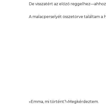
De visszatért az előző reggelhez—ahhoz
A malacperselyét összetörve találtam a h
«Emma, mi történt?»Megkérdeztem.