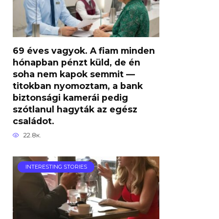
69 éves vagyok. A fiam minden
hónapban pénzt küld, de én
soha nem kapok semmit —
titokban nyomoztam, a bank
biztonsági kamerái pedig
szótlanul hagyták az egész
családot.
22.8к.
INTERESTING STORIES