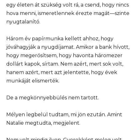
egy életen át szükség volt rá, a csend, hogy nincs
hova menni, ismeretlennek érezte magát—szinte
nyugtalanító.
Három év papírmunka kellett ahhoz, hogy
jóváhagyják a nyugdíjamat. Amikor a bank hívott,
hogy megerősítsem, hogy havonta háromezer
dollárt kapok, sírtam. Nem azért, mert sok volt,
hanem azért, mert azt jelentette, hogy évek
munkáját elismerték.
De a megkönnyebbülés nem tartott.
Mélyen legbelül tudtam, mi jön ezután. Amint
Natalie megtudta, megjelent.
Nem volt mindig ilyen. Gyerekként meleg volt,