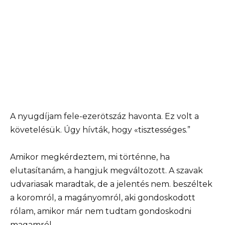
A nyugdíjam fele-ezerötszáz havonta. Ez volt a
követelésük. Úgy hívták, hogy «tisztességes.”
Amikor megkérdeztem, mi történne, ha
elutasítanám, a hangjuk megváltozott. A szavak
udvariasak maradtak, de a jelentés nem. beszéltek
a koromról, a magányomról, aki gondoskodott
rólam, amikor már nem tudtam gondoskodni
magamról.