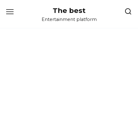
Перейти
The best
к
содержанию
Entertainment platform