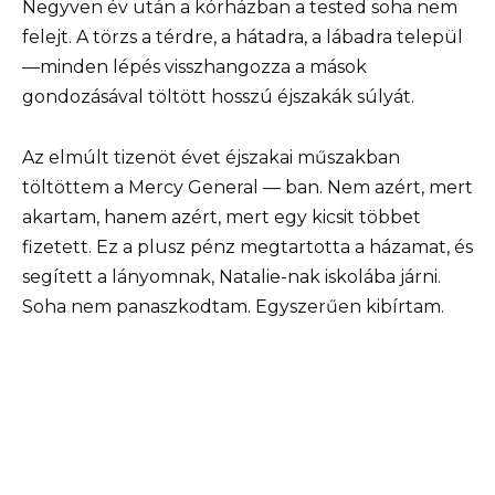
Negyven év után a kórházban a tested soha nem
felejt. A törzs a térdre, a hátadra, a lábadra települ
—minden lépés visszhangozza a mások
gondozásával töltött hosszú éjszakák súlyát.
Az elmúlt tizenöt évet éjszakai műszakban
töltöttem a Mercy General — ban. Nem azért, mert
akartam, hanem azért, mert egy kicsit többet
fizetett. Ez a plusz pénz megtartotta a házamat, és
segített a lányomnak, Natalie-nak iskolába járni.
Soha nem panaszkodtam. Egyszerűen kibírtam.