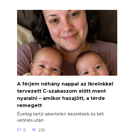
A férjem néhány nappal az Ikreinkkel
tervezett C-szakaszom előtt ment
nyaralni – amikor hazajött, a térde
remegett
Évekig tartó sikertelen kezelések és két
vetélés után
0
255