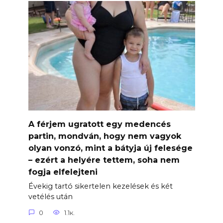
A férjem ugratott egy medencés
partin, mondván, hogy nem vagyok
olyan vonzó, mint a bátyja új felesége
– ezért a helyére tettem, soha nem
fogja elfelejteni
Évekig tartó sikertelen kezelések és két
vetélés után
0
1.1к.