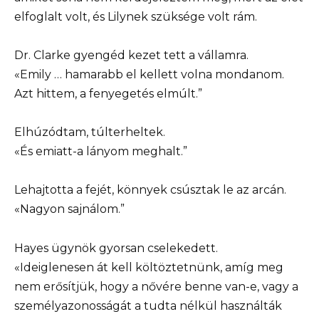
elfoglalt volt, és Lilynek szüksége volt rám.
Dr. Clarke gyengéd kezet tett a vállamra.
«Emily … hamarabb el kellett volna mondanom.
Azt hittem, a fenyegetés elmúlt.”
Elhúzódtam, túlterheltek.
«És emiatt-a lányom meghalt.”
Lehajtotta a fejét, könnyek csúsztak le az arcán.
«Nagyon sajnálom.”
Hayes ügynök gyorsan cselekedett.
«Ideiglenesen át kell költöztetnünk, amíg meg
nem erősítjük, hogy a nővére benne van-e, vagy a
személyazonosságát a tudta nélkül használták