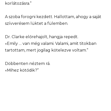
korlátozásra.”
A szoba forogni kezdett. Hallottam, ahogy a saját
szívverésem lüktet a fülemben.
Dr. Clarke előrehajolt, hangja repedt.
«Emily … van még valami. Valami, amit titokban
tartottam, mert jogilag kötelezve voltam.”
Döbbenten néztem rá.
«Mihez kötődik?”