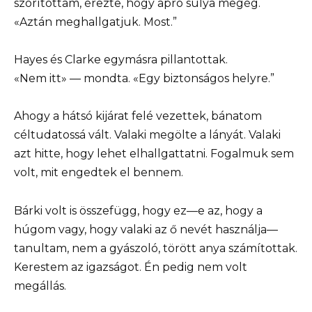
szorítottam, érezte, hogy apró súlya megég.
«Aztán meghallgatjuk. Most.”
Hayes és Clarke egymásra pillantottak.
«Nem itt» — mondta. «Egy biztonságos helyre.”
Ahogy a hátsó kijárat felé vezettek, bánatom
céltudatossá vált. Valaki megölte a lányát. Valaki
azt hitte, hogy lehet elhallgattatni. Fogalmuk sem
volt, mit engedtek el bennem.
Bárki volt is összefügg, hogy ez—e az, hogy a
húgom vagy, hogy valaki az ő nevét használja—
tanultam, nem a gyászoló, törött anya számítottak.
Kerestem az igazságot. Én pedig nem volt
megállás.