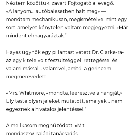
Néztem közöttük, zavart Fojtogató a levegő.
«A lányom… autóbalesetben halt meg» —
mondtam mechanikusan, megismételve, mint egy
sort, amelyet kénytelen voltam megjegyezni. «Már
mindent elmagyaráztak.”
Hayes ügynök egy pillantást vetett Dr. Clarke-ra-
az egyik tele volt feszültséggel, rettegéssel és
valami mással… valamivel, amitől a gerincem
megmerevedett.
«Mrs. Whitmore, «mondta, leeresztve a hangját,»
Lily teste olyan jeleket mutatott, amelyek… nem
egyeznek a hivatalos jelentéssel.”
A mellkasom meghúzódott. «Mit
mondasz?»Családi tanácsadás