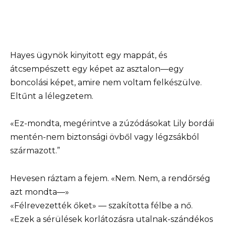
Hayes ügynök kinyitott egy mappát, és
átcsempészett egy képet az asztalon—egy
boncolási képet, amire nem voltam felkészülve.
Eltűnt a lélegzetem.
«Ez-mondta, megérintve a zúzódásokat Lily bordái
mentén-nem biztonsági övből vagy légzsákból
származott.”
Hevesen ráztam a fejem. «Nem. Nem, a rendőrség
azt mondta—»
«Félrevezették őket» — szakította félbe a nő.
«Ezek a sérülések korlátozásra utalnak-szándékos