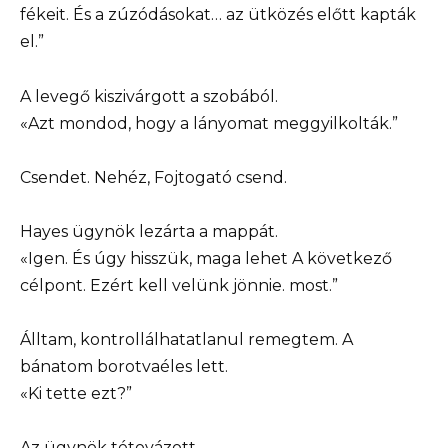
fékeit. És a zúzódásokat… az ütközés előtt kapták
el.”
A levegő kiszivárgott a szobából.
«Azt mondod, hogy a lányomat meggyilkolták.”
Csendet. Nehéz, Fojtogató csend.
Hayes ügynök lezárta a mappát.
«Igen. És úgy hisszük, maga lehet A következő
célpont. Ezért kell velünk jönnie. most.”
Álltam, kontrollálhatatlanul remegtem. A
bánatom borotvaéles lett.
«Ki tette ezt?”
Az ügynök tétovázott.