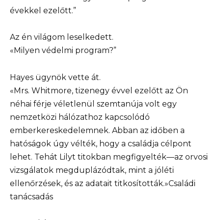
évekkel ezelőtt.”
Az én világom leselkedett.
«Milyen védelmi program?”
Hayes ügynök vette át.
«Mrs. Whitmore, tizenegy évvel ezelőtt az Ön
néhai férje véletlenül szemtanúja volt egy
nemzetközi hálózathoz kapcsolódó
emberkereskedelemnek. Abban az időben a
hatóságok úgy vélték, hogy a családja célpont
lehet. Tehát Lilyt titokban megfigyelték—az orvosi
vizsgálatok megduplázódtak, mint a jóléti
ellenőrzések, és az adatait titkosították.»Családi
tanácsadás