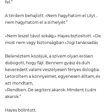
fel.”
A térdem behajlott. «Nem hagyhatom el Lilyt…
nem hagyhatom el a sírhelyét.”
«Nem leszel távol sokáig,» Hayes biztosított. «De
most nem vagy biztonságban.»Jogi tanácsadás
Belenéztem közéjük, a szívem olyan erősen
dobogott, hogy fájt. Bennem gyász és düh
keveredett valami veszélyesen fényes dologba.
Letöröltem a könnyeimet, egyenesen álltam, és
azt mondtam,
«Rendben. De segíteni akarok. Mindent tudni
akarok.”
Hayes bólintott.