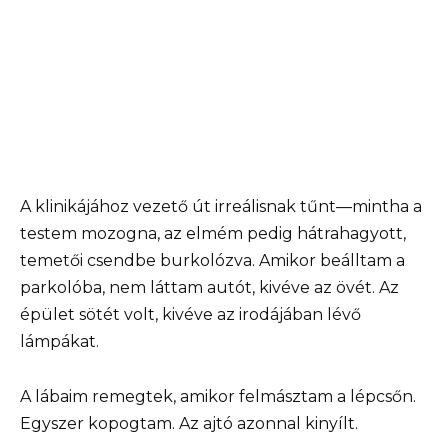
A klinikájához vezető út irreálisnak tűnt—mintha a
testem mozogna, az elmém pedig hátrahagyott,
temetői csendbe burkolózva. Amikor beálltam a
parkolóba, nem láttam autót, kivéve az övét. Az
épület sötét volt, kivéve az irodájában lévő
lámpákat.
A lábaim remegtek, amikor felmásztam a lépcsőn.
Egyszer kopogtam. Az ajtó azonnal kinyílt.