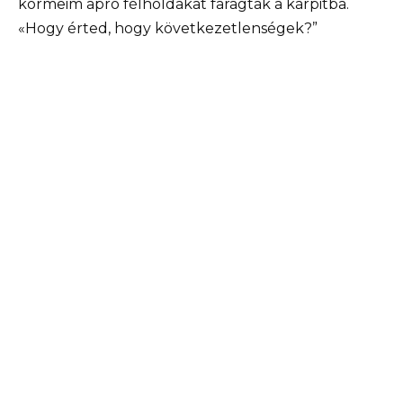
körmeim apró félholdakat faragtak a kárpitba.
«Hogy érted, hogy következetlenségek?”