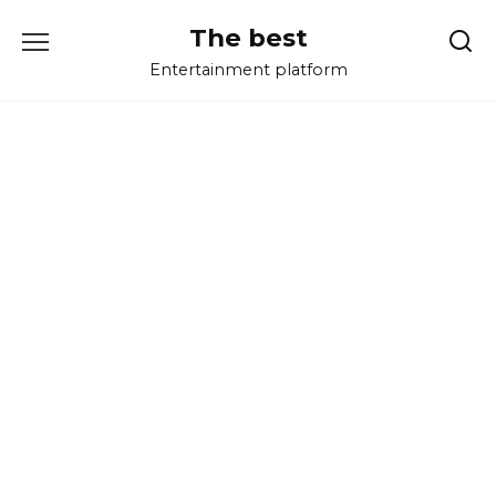
Перейти
The best
к
содержанию
Entertainment platform