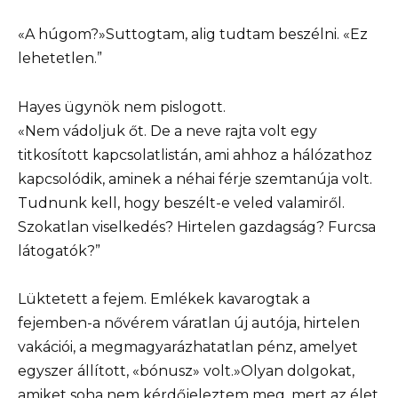
«A húgom?»Suttogtam, alig tudtam beszélni. «Ez
lehetetlen.”
Hayes ügynök nem pislogott.
«Nem vádoljuk őt. De a neve rajta volt egy
titkosított kapcsolatlistán, ami ahhoz a hálózathoz
kapcsolódik, aminek a néhai férje szemtanúja volt.
Tudnunk kell, hogy beszélt-e veled valamiről.
Szokatlan viselkedés? Hirtelen gazdagság? Furcsa
látogatók?”
Lüktetett a fejem. Emlékek kavarogtak a
fejemben-a nővérem váratlan új autója, hirtelen
vakációi, a megmagyarázhatatlan pénz, amelyet
egyszer állított, «bónusz» volt.»Olyan dolgokat,
amiket soha nem kérdőjeleztem meg, mert az élet