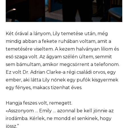
Két órával a lányom, Lily temetése után, még
mindig abban a fekete ruhában voltam, amit a
temetésére viseltem. A kezem halványan liliom és
eső szaga volt. Az ágyam szélén ültem, semmit
sem bámultam, amikor megcsörrent a telefonom.
Ez volt Dr. Adrian Clarke-a régi családi orvos, egy
ember, aki látta Lily nőnek egy pufók kisgyermek
egy fényes, makacs tizenhat éves.
Hangja feszes volt, remegett.
«Asszonyom … Emily … azonnal be kell jönnie az
irodámba. Kérlek, ne mondd el senkinek, hogy
jössz.”