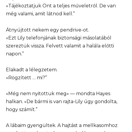
«Tájékoztatjuk Önt a teljes műveletről. De van
még valami, amit látnod kell.”
Átnyújtott nekem egy pendrive-ot.
«Ezt Lily telefonjának biztonsági másolatából
szereztük vissza. Felvett valamit a halála előtti
napon.”
Elakadt a lélegzetem.
«Rögzített … mi?”
«Még nem nyitottuk meg» — mondta Hayes
halkan. «De bármi is van rajta-Lily úgy gondolta,
hogy számít.”
A lábaim gyengültek. A hajtást a mellkasomhoz